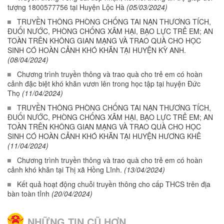
tượng 1800577756 tại Huyện Lộc Hà
(05/03/2024)
TRUYỀN THÔNG PHÒNG CHỐNG TAI NẠN THƯƠNG TÍCH,
ĐUỐI NƯỚC, PHÒNG CHỐNG XÂM HẠI, BẠO LỰC TRẺ EM; AN
TOÀN TRÊN KHÔNG GIAN MẠNG VÀ TRAO QUÀ CHO HỌC
SINH CÓ HOÀN CẢNH KHÓ KHĂN TẠI HUYỆN KỲ ANH.
(08/04/2024)
Chương trình truyền thông và trao quà cho trẻ em có hoàn
cảnh đặc biệt khó khăn vươn lên trong học tập tại huyện Đức
Thọ
(11/04/2024)
TRUYỀN THÔNG PHÒNG CHỐNG TAI NẠN THƯƠNG TÍCH,
ĐUỐI NƯỚC, PHÒNG CHỐNG XÂM HẠI, BẠO LỰC TRẺ EM; AN
TOÀN TRÊN KHÔNG GIAN MẠNG VÀ TRAO QUÀ CHO HỌC
SINH CÓ HOÀN CẢNH KHÓ KHĂN TẠI HUYỆN HƯƠNG KHÊ
(11/04/2024)
Chương trình truyền thông và trao quà cho trẻ em có hoàn
cảnh khó khăn tại Thị xã Hồng Lĩnh.
(13/04/2024)
Kết quả hoạt động chuỗi truyền thông cho cấp THCS trên địa
bàn toàn tỉnh
(20/04/2024)
NHỮNG TIN CŨ HƠN