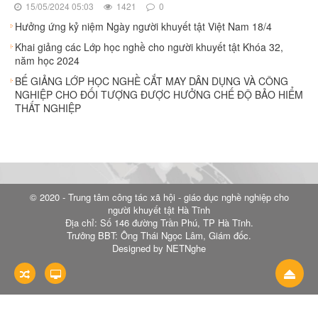
15/05/2024 05:03
1421
0
Hưởng ứng kỷ niệm Ngày người khuyết tật Việt Nam 18/4
Khai giảng các Lớp học nghề cho người khuyết tật Khóa 32,
năm học 2024
BẾ GIẢNG LỚP HỌC NGHỀ CẮT MAY DÂN DỤNG VÀ CÔNG
NGHIỆP CHO ĐỐI TƯỢNG ĐƯỢC HƯỞNG CHẾ ĐỘ BẢO HIỂM
THẤT NGHIỆP
© 2020 - Trung tâm công tác xã hội - giáo dục nghề nghiệp cho
người khuyết tật Hà Tĩnh
Địa chỉ: Số 146 đường Trần Phú, TP Hà Tĩnh.
Trưởng BBT: Ông Thái Ngọc Lâm, Giám đốc.
Designed by NETNghe