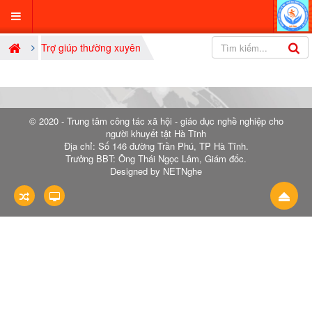
Trợ giúp thường xuyên
© 2020 - Trung tâm công tác xã hội - giáo dục nghề nghiệp cho
người khuyết tật Hà Tĩnh
Địa chỉ: Số 146 đường Trần Phú, TP Hà Tĩnh.
Trưởng BBT: Ông Thái Ngọc Lâm, Giám đốc.
Designed by NETNghe