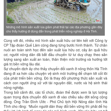
Những mô hình sản xuất lúa giảm phát thải tại các địa phương gần đây
cho thấy hướng đi đúng đắn trong phát triển nông nghiệp ở Hà Tĩnh.
Cùng với đó, nhiều mô hình sản xuất hữu cơ liên kết với Công ty
CP Tập đoàn Quế Lâm cũng đang từng bước hình thành. Từ chăn
nuôi an toàn sinh học đến sản xuất lúa hữu cơ, cây ăn quả hữu
cơ, người nông dân đã bắt đầu chuyển từ tư duy chạy theo sản
lượng sang sản xuất an toàn, thân thiện môi trường và hướng tới
giá trị bền vững lâu dài.
Sự chuyển dịch ấy cho thấy chuyển đổi xanh ở nông thôn Hà Tĩnh
đang đi xa hơn câu chuyện vệ sinh môi trường để chạm tới cốt lõi
của phát triển bền vững. Đó là thay đổi phương thức sản xuất và
cách con người ứng xử với tài nguyên đất, nước và hệ sinh thái
nông nghiệp.
Trong bối cảnh đó, các tổ chức, đoàn thể được xem là lực lượng
quan trọng đưa chuyển đổi xanh đi vào chiều sâu đời sống cộng
đồng. Ông Trần Đình Ước - Phó Chủ tịch Hội Nông dân tỉnh Hà
Tĩnh cho rằng: “Muốn người dân thay đổi bền vững thì phải để họ