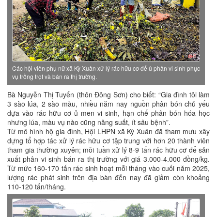
Các hội viên phụ nữ xã Kỳ Xuân xử lý rác hữu cơ để ủ phân vi sinh phục
vụ trồng trọt và bán ra thị trường.
Bà Nguyễn Thị Tuyến (thôn Đông Sơn) cho biết: “Gia đình tôi làm
3 sào lúa, 2 sào màu, nhiều năm nay nguồn phân bón chủ yếu
dựa vào rác hữu cơ ủ men vi sinh, hạn chế phân bón hóa học
nhưng lúa, màu vụ nào cũng năng suất, ít sâu bệnh”.
Từ mô hình hộ gia đình, Hội LHPN xã Kỳ Xuân đã tham mưu xây
dựng tổ hợp tác xử lý rác hữu cơ tập trung với hơn 20 thành viên
tham gia thường xuyên; mỗi tuần xử lý 8-9 tấn rác hữu cơ để sản
xuất phân vi sinh bán ra thị trường với giá 3.000-4.000 đồng/kg.
Từ mức 160-170 tấn rác sinh hoạt mỗi tháng vào cuối năm 2025,
lượng rác phát sinh trên địa bàn đến nay đã giảm còn khoảng
110-120 tấn/tháng.