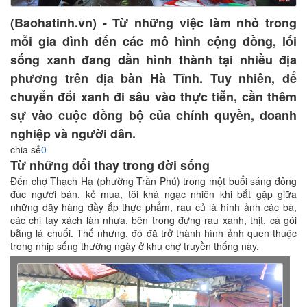
(Baohatinh.vn) - Từ những việc làm nhỏ trong
mỗi gia đình đến các mô hình cộng đồng, lối
sống xanh đang dần hình thành tại nhiều địa
phương trên địa bàn Hà Tĩnh. Tuy nhiên, để
chuyển đổi xanh đi sâu vào thực tiễn, cần thêm
sự vào cuộc đồng bộ của chính quyền, doanh
nghiệp và người dân.
chia sẻ
0
Từ những đổi thay trong đời sống
Đến chợ Thạch Hạ (phường Trần Phú) trong một buổi sáng đông
đúc người bán, kẻ mua, tôi khá ngạc nhiên khi bắt gặp giữa
những dãy hàng đầy ắp thực phẩm, rau củ là hình ảnh các bà,
các chị tay xách làn nhựa, bên trong đựng rau xanh, thịt, cá gói
bằng lá chuối. Thế nhưng, đó đã trở thành hình ảnh quen thuộc
trong nhịp sống thường ngày ở khu chợ truyền thống này.