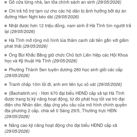
Gõ cửa từng nhà, lan tỏa chính sách an sinh
(29/05/2026)
Chi trả hỗ trợ tạm cư cho các hộ dân bị ảnh hưởng bởi dự án
đường Hàm Nghi kéo dài
(29/05/2026)
Nhặt được hơn 12 triệu đồng, nam sinh ở Hà Tĩnh tìm người trả
lại
(29/05/2026)
Hà Tĩnh mở rộng mô hình lúa thâm canh cải tiến gắn với giảm
phát thải
(29/05/2026)
Ông Bùi Khắc Bằng giữ chức Chủ tịch Liên hiệp các Hội Khoa
học và Kỹ thuật Hà Tĩnh
(29/05/2026)
Phường Thành Sen tuyên dương 280 học sinh giỏi các cấp
(29/05/2026)
Tranh chấp 10m lối đi, anh em liên tục xô xát
(29/05/2026)
(Baohatinh.vn) - Hơn 670 đại biểu HĐND cấp xã tại Hà Tĩnh
được trang bị kỹ năng hoạt động, từ đó phát huy tốt vai trò đại
diện cho Nhân dân, đáp ứng yêu cầu của mô hình chính quyền
địa phương 2 cấp. chia sẻ 0 Sáng 29/5, Thường trực HĐN
(29/05/2026)
Nâng cao kỹ năng hoạt động cho đại biểu HĐND cấp xã
(29/05/2026)