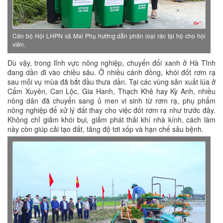
Cán bộ Hội LHPN xã Mai Phụ hướng dẫn phân loại rác tại hộ cho hội
viên.
Dù vậy, trong lĩnh vực nông nghiệp, chuyển đổi xanh ở Hà Tĩnh
đang dần đi vào chiều sâu. Ở nhiều cánh đồng, khói đốt rơm rạ
sau mỗi vụ mùa đã bắt đầu thưa dần. Tại các vùng sản xuất lúa ở
Cẩm Xuyên, Can Lộc, Gia Hanh, Thạch Khê hay Kỳ Anh, nhiều
nông dân đã chuyển sang ủ men vi sinh từ rơm rạ, phụ phẩm
nông nghiệp để xử lý đất thay cho việc đốt rơm rạ như trước đây.
Không chỉ giảm khói bụi, giảm phát thải khí nhà kính, cách làm
này còn giúp cải tạo đất, tăng độ tơi xốp và hạn chế sâu bệnh.