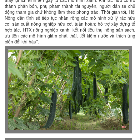
thấy lợi ích kinh tế ngay từ các mô hình xanh. Khi rác hữu cơ trở
thành phân bón, phụ phẩm thành tài nguyên, người dân sẽ chủ
động tham gia chứ không làm theo phong trào. Thời gian tới, Hội
Nông dân tỉnh sẽ tiếp tục nhân rộng các mô hình xử lý rác hữu
cơ, sản xuất nông nghiệp hữu cơ, tuần hoàn; hỗ trợ xây dựng tổ
hợp tác, HTX nông nghiệp xanh, kết nối tiêu thụ nông sản sạch,
ưu tiên các mô hình giảm phát thải, tiết kiệm nước và thích ứng
biến đổi khí hậu”.