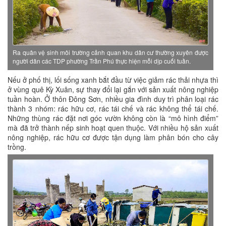
Ra quân vệ sinh môi trường cảnh quan khu dân cư thường xuyên được
người dân các TDP phường Trần Phú thực hiện mỗi dịp cuối tuần.
Nếu ở phố thị, lối sống xanh bắt đầu từ việc giảm rác thải nhựa thì
ở vùng quê Kỳ Xuân, sự thay đổi lại gắn với sản xuất nông nghiệp
tuần hoàn. Ở thôn Đông Sơn, nhiều gia đình duy trì phân loại rác
thành 3 nhóm: rác hữu cơ, rác tái chế và rác không thể tái chế.
Những thùng rác đặt nơi góc vườn không còn là “mô hình điểm”
mà đã trở thành nếp sinh hoạt quen thuộc. Với nhiều hộ sản xuất
nông nghiệp, rác hữu cơ được tận dụng làm phân bón cho cây
trồng.