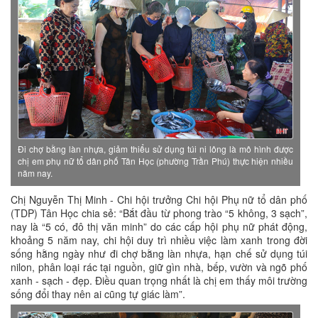
Đi chợ bằng làn nhựa, giảm thiểu sử dụng túi ni lông là mô hình được
chị em phụ nữ tổ dân phố Tân Học (phường Trần Phú) thực hiện nhiều
năm nay.
Chị Nguyễn Thị Minh - Chi hội trưởng Chi hội Phụ nữ tổ dân phố
(TDP) Tân Học chia sẻ: “Bắt đầu từ phong trào “5 không, 3 sạch”,
nay là “5 có, đô thị văn minh” do các cấp hội phụ nữ phát động,
khoảng 5 năm nay, chi hội duy trì nhiều việc làm xanh trong đời
sống hằng ngày như đi chợ bằng làn nhựa, hạn chế sử dụng túi
nilon, phân loại rác tại nguồn, giữ gìn nhà, bếp, vườn và ngõ phố
xanh - sạch - đẹp. Điều quan trọng nhất là chị em thấy môi trường
sống đổi thay nên ai cũng tự giác làm”.