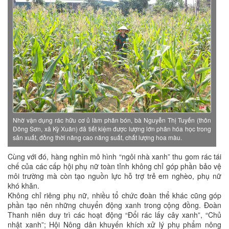
Nhờ vận dụng rác hữu cơ ủ làm phân bón, bà Nguyễn Thị Tuyến (thôn
Đông Sơn, xã Kỳ Xuân) đã tiết kiệm được lượng lớn phân hóa học trong
sản xuất, đồng thời nâng cao năng suất, chất lượng hoa màu.
Cùng với đó, hàng nghìn mô hình “ngôi nhà xanh” thu gom rác tái
chế của các cấp hội phụ nữ toàn tỉnh không chỉ góp phần bảo vệ
môi trường mà còn tạo nguồn lực hỗ trợ trẻ em nghèo, phụ nữ
khó khăn.
Không chỉ riêng phụ nữ, nhiều tổ chức đoàn thể khác cũng góp
phần tạo nên những chuyển động xanh trong cộng đồng. Đoàn
Thanh niên duy trì các hoạt động “Đổi rác lấy cây xanh”, “Chủ
nhật xanh”; Hội Nông dân khuyến khích xử lý phụ phẩm nông