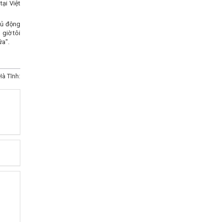
ại Việt
hủ động
 giờ tôi
ữa".
à Tĩnh: