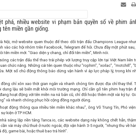
ệt phá, nhiều website vi phạm bản quyền số về phim ảnh
g tên miền gần giống.
ại Hà Nội, mở website quen thuộc để theo dõi trận đấu Champions League như
nh vào các hội nhóm trên Facebook, Telegram để hỏi. Chưa đầy một phút sau,
ôi tên miền mới. "Giao diện y chang, chỉ đổi tên miền", Minh nói.
óng các trận đấu thể thao trái phép với lượng truy cập lớn tại Việt Nam liên 
quan chức năng. Những cái tên quen thuộc như "rophim", "xoilac", "motchill", 
. Một số chủ động thông báo dừng vận hành vì áp lực pháp lý, trong khi nh
 đồng chỉ xôn xao thời gian ngắn và nhanh chóng tìm được địa chỉ thay thế. T
i dung lậu sẽ biến mất khỏi môi trường mạng. Chỉ cần gõ tên phim hay trận đ
ng hoạt động với tên miền na ná bản cũ, chỉ đổi hoặc thêm một vài ký tự. Gi
òng" và nhanh chóng phục hồi cộng đồng người dùng.
 hoạt động thông qua nhiều tên miền khác nhau", ông Võ Trung Tín, Phó viện
t sự kiện ở TP HCM.
nhà sáng lập nền tảng Tanca.io, các website dạng này không chết hẳn, thậm 
cần vài máy chủ thuê ở nước ngoài, đội vận hành 3-5 người, "nhưng thu về hà
 độ, game bài, hoặc thuê bao trá hình".