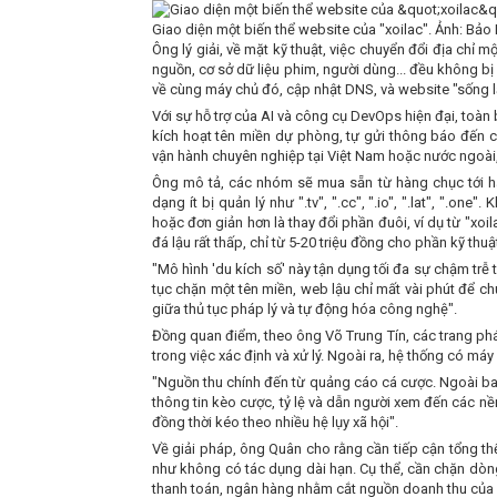
Giao diện một biến thể website của "xoilac". Ảnh: Bảo
Ông lý giải, về mặt kỹ thuật, việc chuyển đổi địa chỉ 
nguồn, cơ sở dữ liệu phim, người dùng... đều không bị
về cùng máy chủ đó, cập nhật DNS, và website "sống lại
Với sự hỗ trợ của AI và công cụ DevOps hiện đại, toàn b
kích hoạt tên miền dự phòng, tự gửi thông báo đến
vận hành chuyên nghiệp tại Việt Nam hoặc nước ngoài,
Ông mô tả, các nhóm sẽ mua sẵn từ hàng chục tới hà
dạng ít bị quản lý như ".tv", ".cc", ".io", ".lat", ".o
hoặc đơn giản hơn là thay đổi phần đuôi, ví dụ từ "xoi
đá lậu rất thấp, chỉ từ 5-20 triệu đồng cho phần kỹ thuậ
"Mô hình 'du kích số' này tận dụng tối đa sự chậm trễ t
tục chặn một tên miền, web lậu chỉ mất vài phút để ch
giữa thủ tục pháp lý và tự động hóa công nghệ".
Đồng quan điểm, theo ông Võ Trung Tín, các trang phá
trong việc xác định và xử lý. Ngoài ra, hệ thống có má
"Nguồn thu chính đến từ quảng cáo cá cược. Ngoài ban
thông tin kèo cược, tỷ lệ và dẫn người xem đến các nền
đồng thời kéo theo nhiều hệ lụy xã hội".
Về giải pháp, ông Quân cho rằng cần tiếp cận tổng thể 
như không có tác dụng dài hạn. Cụ thể, cần chặn dòn
thanh toán, ngân hàng nhằm cắt nguồn doanh thu của 