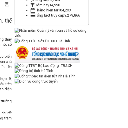
Hôm nay
14,998
Tháng hiện tại
104,203
Tổng lượt truy cập
9,279,866
, thể
ng thấy
 một số
tục biến
"bún chả
iều tên
hực tế,
ấu trên
ao diện
 trưởng
chí rất
ng trăm