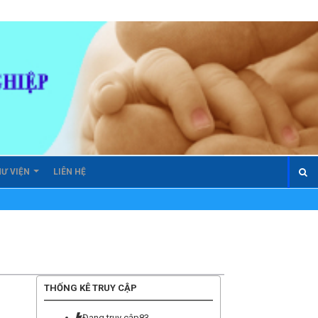
Ư VIỆN
LIÊN HỆ
THỐNG KÊ TRUY CẬP
Đang truy cập
83