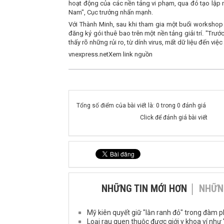
hoạt động của các nền tảng vi phạm, qua đó tạo lập m
Nam", Cục trưởng nhấn mạnh.
Với Thành Minh, sau khi tham gia một buổi workshop 
đăng ký gói thuê bao trên một nền tảng giải trí. "Trướ
thấy rõ những rủi ro, từ dính virus, mất dữ liệu đến vi
vnexpress.netXem link nguồn
Tổng số điểm của bài viết là: 0 trong 0 đánh giá
Click để đánh giá bài viết
NHỮNG TIN MỚI HƠN
NHỮN
Mỹ kiên quyết giữ "lằn ranh đỏ" trong đàm 
Loại rau quen thuộc được giới y khoa ví như