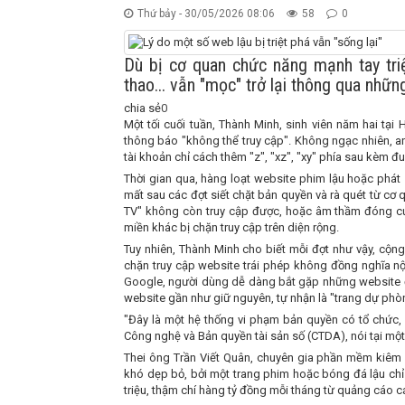
Thứ bảy - 30/05/2026 08:06
58
0
Dù bị cơ quan chức năng mạnh tay tri
thao... vẫn "mọc" trở lại thông qua nhữn
chia sẻ
0
Một tối cuối tuần, Thành Minh, sinh viên năm hai t
thông báo "không thể truy cập". Không ngạc nhiên, a
tài khoản chỉ cách thêm "z", "xz", "xy" phía sau kèm đu
Thời gian qua, hàng loạt website phim lậu hoặc phát s
mất sau các đợt siết chặt bản quyền và rà quét từ cơ 
TV" không còn truy cập được, hoặc âm thầm đóng cửa
miền khác bị chặn truy cập trên diện rộng.
Tuy nhiên, Thành Minh cho biết mỗi đợt như vậy, cộng
chặn truy cập website trái phép không đồng nghĩa nộ
Google, người dùng dễ dàng bắt gặp những website đa
website gần như giữ nguyên, tự nhận là "trang dự ph
"Đây là một hệ thống vi phạm bản quyền có tổ chức,
Công nghệ và Bản quyền tài sản số (CTDA), nói tại mộ
Thei ông Trần Viết Quân, chuyên gia phần mềm kiêm 
khó dẹp bỏ, bởi một trang phim hoặc bóng đá lậu chỉ 
triệu, thậm chí hàng tỷ đồng mỗi tháng từ quảng cáo cá