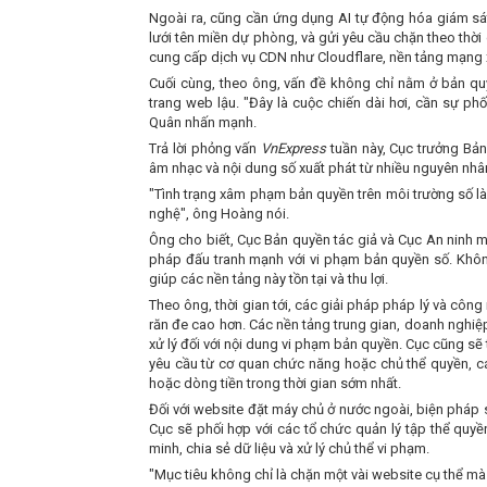
Ngoài ra, cũng cần ứng dụng AI tự động hóa giám sát
lưới tên miền dự phòng, và gửi yêu cầu chặn theo thời
cung cấp dịch vụ CDN như Cloudflare, nền tảng mạng x
Cuối cùng, theo ông, vấn đề không chỉ nằm ở bản qu
trang web lậu. "Đây là cuộc chiến dài hơi, cần sự p
Quân nhấn mạnh.
Trả lời phỏng vấn
VnExpress
tuần này, Cục trưởng Bả
âm nhạc và nội dung số xuất phát từ nhiều nguyên nhân
"Tình trạng xâm phạm bản quyền trên môi trường số là
nghệ", ông Hoàng nói.
Ông cho biết, Cục Bản quyền tác giả và Cục An ninh 
pháp đấu tranh mạnh với vi phạm bản quyền số. Không
giúp các nền tảng này tồn tại và thu lợi.
Theo ông, thời gian tới, các giải pháp pháp lý và côn
răn đe cao hơn. Các nền tảng trung gian, doanh nghiệp
xử lý đối với nội dung vi phạm bản quyền. Cục cũng sẽ 
yêu cầu từ cơ quan chức năng hoặc chủ thể quyền, cá
hoặc dòng tiền trong thời gian sớm nhất.
Đối với website đặt máy chủ ở nước ngoài, biện pháp 
Cục sẽ phối hợp với các tổ chức quản lý tập thể quyề
minh, chia sẻ dữ liệu và xử lý chủ thể vi phạm.
"Mục tiêu không chỉ là chặn một vài website cụ thể m