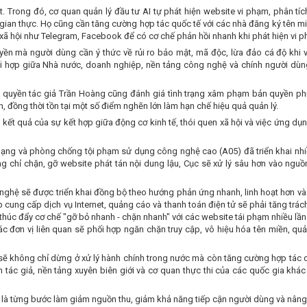
. Trong đó, cơ quan quản lý đầu tư AI tự phát hiện website vi phạm, phân tí
 gian thực. Họ cũng cần tăng cường hợp tác quốc tế với các nhà đăng ký tên m
ã hội như Telegram, Facebook để có cơ chế phản hồi nhanh khi phát hiện vi 
yền mà người dùng cần ý thức về rủi ro bảo mật, mã độc, lừa đảo cá độ khi 
hối hợp giữa Nhà nước, doanh nghiệp, nền tảng công nghệ và chính người dùn
n quyền tác giả Trần Hoàng cũng đánh giá tình trạng xâm phạm bản quyền ph
, đồng thời tồn tại một số điểm nghẽn lớn làm hạn chế hiệu quả quản lý.
 kết quả của sự kết hợp giữa động cơ kinh tế, thói quen xã hội và việc ứng dụ
mạng và phòng chống tội phạm sử dụng công nghệ cao (A05) đã triển khai nhi
 chỉ chặn, gỡ website phát tán nội dung lậu, Cục sẽ xử lý sâu hơn vào nguồn
g nghệ sẽ được triển khai đồng bộ theo hướng phản ứng nhanh, linh hoạt hơn và
 cung cấp dịch vụ Internet, quảng cáo và thanh toán điện tử sẽ phải tăng trá
thúc đẩy cơ chế "gỡ bỏ nhanh - chặn nhanh" với các website tái phạm nhiều lần
c đơn vị liên quan sẽ phối hợp ngăn chặn truy cập, vô hiệu hóa tên miền, qu
sẽ không chỉ dừng ở xử lý hành chính trong nước mà còn tăng cường hợp tác q
n tác giả, nền tảng xuyên biên giới và cơ quan thực thi của các quốc gia khác
à là từng bước làm giảm nguồn thu, giảm khả năng tiếp cận người dùng và nâng 