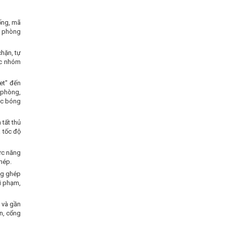
hống, mã
dự phòng
chặn, tự
ác nhóm
et" đến
ự phòng,
oặc bóng
 tất thủ
a tốc độ
ức năng
phép.
ng ghép
vi phạm,
n và gần
n, cổng