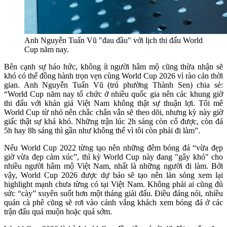
Anh Nguyễn Tuấn Vũ "đau đầu" với lịch thi đấu World
Cup năm nay.
Bên cạnh sự háo hức, không ít người hâm mộ cũng thừa nhận sẽ
khó có thể đồng hành trọn vẹn cùng World Cup 2026 vì rào cản thời
gian. Anh Nguyễn Tuấn Vũ (trú phường Thành Sen) chia sẻ:
“World Cup năm nay tổ chức ở nhiều quốc gia nên các khung giờ
thi đấu với khán giả Việt Nam không thật sự thuận lợi. Tôi mê
World Cup từ nhỏ nên chắc chắn vẫn sẽ theo dõi, nhưng kỳ này giờ
giấc thật sự khá khó. Những trận lúc 2h sáng còn cố được, còn đá
5h hay 8h sáng thì gần như không thể vì tôi còn phải đi làm”.
Nếu World Cup 2022 từng tạo nên những đêm bóng đá “vừa đẹp
giờ vừa đẹp cảm xúc”, thì kỳ World Cup này đang "gây khó" cho
nhiều người hâm mộ Việt Nam, nhất là những người đi làm. Bởi
vậy, World Cup 2026 được dự báo sẽ tạo nên làn sóng xem lại
highlight mạnh chưa từng có tại Việt Nam. Không phải ai cũng đủ
sức “cày” xuyên suốt hơn một tháng giải đấu. Điều đáng nói, nhiều
quán cà phê cũng sẽ rơi vào cảnh vắng khách xem bóng đá ở các
trận đấu quá muộn hoặc quá sớm.