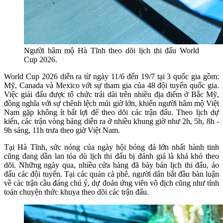
Người hâm mộ Hà Tĩnh theo dõi lịch thi đấu World
Cup 2026.
World Cup 2026 diễn ra từ ngày 11/6 đến 19/7 tại 3 quốc gia gồm:
Mỹ, Canada và Mexico với sự tham gia của 48 đội tuyển quốc gia.
Việc giải đấu được tổ chức trải dài trên nhiều địa điểm ở Bắc Mỹ,
đồng nghĩa với sự chênh lệch múi giờ lớn, khiến người hâm mộ Việt
Nam gặp không ít bất lợi để theo dõi các trận đấu. Theo lịch dự
kiến, các trận vòng bảng diễn ra ở nhiều khung giờ như 2h, 5h, 8h -
9h sáng, 11h trưa theo giờ Việt Nam.
Tại Hà Tĩnh, sức nóng của ngày hội bóng đá lớn nhất hành tinh
cũng đang dần lan tỏa dù lịch thi đấu bị đánh giá là khá khó theo
dõi. Những ngày qua, nhiều cửa hàng đã bày bán lịch thi đấu, áo
đấu các đội tuyển. Tại các quán cà phê, người dân bắt đầu bàn luận
về các trận cầu đáng chú ý, dự đoán ứng viên vô địch cũng như tính
toán chuyện thức khuya theo dõi các trận đấu.