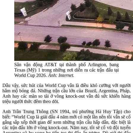
Sân vận động AT&T tại thành phố Arlington, bang
Texas (Mỹ) 1 trong những nơi diễn ra các trận đấu tại
World Cup 2026.
Ảnh: Internet.
Dẫu vậy, sức hút của World Cup vẫn là điều khó cưỡng với người
hâm mộ bóng đá. Những trận cầu lớn của Brazil, Argentina, Pháp,
Anh hay các màn so tài ở vòng knock-out vẫn đủ sức khiến hàng
triệu người thức đêm theo dõi.
Anh Trần Trung Thông (SN 1994, trú phường Hà Huy Tập) cho
biết: “World Cup là giải đấu 4 năm mới có một lần nên tôi vẫn sẽ cố
gắng sắp xếp thời gian để xem những trận cầu hấp dẫn, đặc biệt là
các trận đấu lớn ở vòng knock-out. Năm nay, tôi sẽ cổ vũ đội tuyển
Argentina và hy vọng họ tiếp tục thi đấu ấn tượng. Dù giờ thi đấu