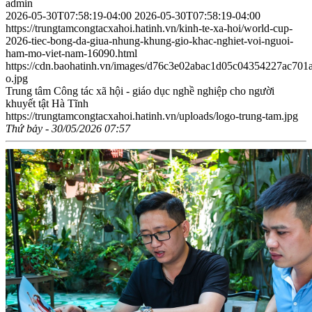
admin
2026-05-30T07:58:19-04:00
2026-05-30T07:58:19-04:00
https://trungtamcongtacxahoi.hatinh.vn/kinh-te-xa-hoi/world-cup-
2026-tiec-bong-da-giua-nhung-khung-gio-khac-nghiet-voi-nguoi-
ham-mo-viet-nam-16090.html
https://cdn.baohatinh.vn/images/d76c3e02abac1d05c04354227ac
o.jpg
Trung tâm Công tác xã hội - giáo dục nghề nghiệp cho người
khuyết tật Hà Tĩnh
https://trungtamcongtacxahoi.hatinh.vn/uploads/logo-trung-tam.jpg
Thứ bảy - 30/05/2026 07:57