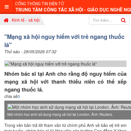
CỔNG THÔNG TIN ĐIỆN TỬ
TRUNG TÂM CÔNG TÁC XÃ HỘI - GIÁO DỤC NGHỀ NG
Kinh tế - xã hội
"Mạng xã hội nguy hiểm với trẻ ngang thuốc
lá"
Thứ sáu - 29/05/2026 07:32
Nhóm bác sĩ tại Anh cho rằng độ nguy hiểm của
mạng xã hội với thanh thiếu niên có thể xếp
ngang thuốc lá.
chia sẻ
0
Một nhóm học sinh sử dụng mạng xã hội tại London. Ảnh: Reuters.
Trong văn bản trả lời tham vấn từ chính phủ Anh về bảo vệ trẻ em
trực tuyến, nhóm bác sĩ từ Học viện các trường Cao đẳng Y khoa