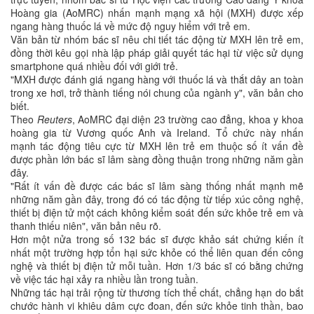
Hoàng gia (AoMRC) nhấn mạnh mạng xã hội (MXH) được xếp
ngang hàng thuốc lá về mức độ nguy hiểm với trẻ em.
Văn bản từ nhóm bác sĩ nêu chi tiết tác động từ MXH lên trẻ em,
đồng thời kêu gọi nhà lập pháp giải quyết tác hại từ việc sử dụng
smartphone quá nhiều đối với giới trẻ.
"MXH được đánh giá ngang hàng với thuốc lá và thắt dây an toàn
trong xe hơi, trở thành tiếng nói chung của ngành y", văn bản cho
biết.
Theo
Reuters
, AoMRC đại diện 23 trường cao đẳng, khoa y khoa
hoàng gia từ Vương quốc Anh và Ireland. Tổ chức này nhấn
mạnh tác động tiêu cực từ MXH lên trẻ em thuộc số ít vấn đề
được phần lớn bác sĩ lâm sàng đồng thuận trong những năm gần
đây.
"Rất ít vấn đề được các bác sĩ lâm sàng thống nhất mạnh mẽ
những năm gần đây, trong đó có tác động từ tiếp xúc công nghệ,
thiết bị điện tử một cách không kiểm soát đến sức khỏe trẻ em và
thanh thiếu niên", văn bản nêu rõ.
Hơn một nửa trong số 132 bác sĩ được khảo sát chứng kiến ít
nhất một trường hợp tổn hại sức khỏe có thể liên quan đến công
nghệ và thiết bị điện tử mỗi tuần. Hơn 1/3 bác sĩ có bằng chứng
về việc tác hại xảy ra nhiều lần trong tuần.
Những tác hại trải rộng từ thương tích thể chất, chẳng hạn do bắt
chước hành vi khiêu dâm cực đoan, đến sức khỏe tinh thần, bao