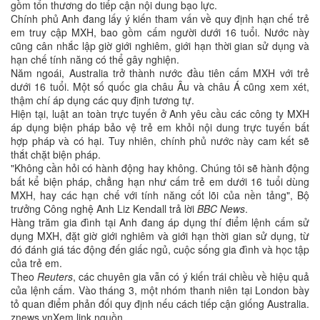
gồm tổn thương do tiếp cận nội dung bạo lực.
Chính phủ Anh đang lấy ý kiến tham vấn về quy định hạn chế trẻ
em truy cập MXH, bao gồm cấm người dưới 16 tuổi. Nước này
cũng cân nhắc lập giờ giới nghiêm, giới hạn thời gian sử dụng và
hạn chế tính năng có thể gây nghiện.
Năm ngoái, Australia trở thành nước đầu tiên cấm MXH với trẻ
dưới 16 tuổi. Một số quốc gia châu Âu và châu Á cũng xem xét,
thậm chí áp dụng các quy định tương tự.
Hiện tại, luật an toàn trực tuyến ở Anh yêu cầu các công ty MXH
áp dụng biện pháp bảo vệ trẻ em khỏi nội dung trực tuyến bất
hợp pháp và có hại. Tuy nhiên, chính phủ nước này cam kết sẽ
thắt chặt biện pháp.
"Không cần hỏi có hành động hay không. Chúng tôi sẽ hành động
bất kể biện pháp, chẳng hạn như cấm trẻ em dưới 16 tuổi dùng
MXH, hay các hạn chế với tính năng cốt lõi của nền tảng", Bộ
trưởng Công nghệ Anh Liz Kendall trả lời
BBC News
.
Hàng trăm gia đình tại Anh đang áp dụng thí điểm lệnh cấm sử
dụng MXH, đặt giờ giới nghiêm và giới hạn thời gian sử dụng, từ
đó đánh giá tác động đến giấc ngủ, cuộc sống gia đình và học tập
của trẻ em.
Theo
Reuters
, các chuyên gia vẫn có ý kiến trái chiều về hiệu quả
của lệnh cấm. Vào tháng 3, một nhóm thanh niên tại London bày
tỏ quan điểm phản đối quy định nếu cách tiếp cận giống Australia.
znews.vnXem link nguồn