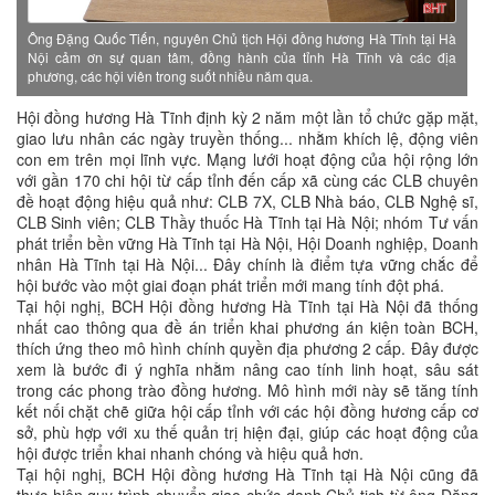
Ông Đặng Quốc Tiến, nguyên Chủ tịch Hội đồng hương Hà Tĩnh tại Hà
Nội cảm ơn sự quan tâm, đồng hành của tỉnh Hà Tĩnh và các địa
phương, các hội viên trong suốt nhiều năm qua.
Hội đồng hương Hà Tĩnh định kỳ 2 năm một lần tổ chức gặp mặt,
giao lưu nhân các ngày truyền thống... nhằm khích lệ, động viên
con em trên mọi lĩnh vực. Mạng lưới hoạt động của hội rộng lớn
với gần 170 chi hội từ cấp tỉnh đến cấp xã cùng các CLB chuyên
đề hoạt động hiệu quả như: CLB 7X, CLB Nhà báo, CLB Nghệ sĩ,
CLB Sinh viên; CLB Thầy thuốc Hà Tĩnh tại Hà Nội; nhóm Tư vấn
phát triển bền vững Hà Tĩnh tại Hà Nội, Hội Doanh nghiệp, Doanh
nhân Hà Tĩnh tại Hà Nội... Đây chính là điểm tựa vững chắc để
hội bước vào một giai đoạn phát triển mới mang tính đột phá.
Tại hội nghị, BCH Hội đồng hương Hà Tĩnh tại Hà Nội đã thống
nhất cao thông qua đề án triển khai phương án kiện toàn BCH,
thích ứng theo mô hình chính quyền địa phương 2 cấp. Đây được
xem là bước đi ý nghĩa nhằm nâng cao tính linh hoạt, sâu sát
trong các phong trào đồng hương. Mô hình mới này sẽ tăng tính
kết nối chặt chẽ giữa hội cấp tỉnh với các hội đồng hương cấp cơ
sở, phù hợp với xu thế quản trị hiện đại, giúp các hoạt động của
hội được triển khai nhanh chóng và hiệu quả hơn.
Tại hội nghị, BCH Hội đồng hương Hà Tĩnh tại Hà Nội cũng đã
thực hiện quy trình chuyển giao chức danh Chủ tịch từ ông Đặng