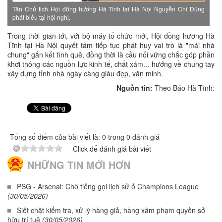
Tân Chủ tịch Hội đồng hương Hà Tĩnh tại Hà Nội Nguyễn Chí Dũng
phát biểu tại hội nghị.
Trong thời gian tới, với bộ máy tổ chức mới, Hội đồng hương Hà
Tĩnh tại Hà Nội quyết tâm tiếp tục phát huy vai trò là "mái nhà
chung" gắn kết tình quê, đồng thời là cầu nối vững chắc góp phần
khơi thông các nguồn lực kinh tế, chất xám... hướng về chung tay
xây dựng tỉnh nhà ngày càng giàu đẹp, văn minh.
Nguồn tin:
Theo Báo Hà Tĩnh:
Tổng số điểm của bài viết là: 0 trong 0 đánh giá
Click để đánh giá bài viết
NHỮNG TIN MỚI HƠN
PSG - Arsenal: Chờ tiếng gọi lịch sử ở Champions League
(30/05/2026)
Siết chặt kiểm tra, xử lý hàng giả, hàng xâm phạm quyền sở
hữu trí tuệ
(30/05/2026)