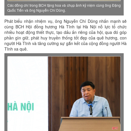
Các đồng chí trong BCH tặng hoa và chụp ảnh kỷ niệm cùng ông Đặng
Quốc Tiến và ông Nguyễn Chí Dũng.
Phát biểu nhận nhiệm vụ, ông Nguyễn Chí Dũng nhấn mạnh sẽ
cùng BCH Hội đồng hương Hà Tĩnh tại Hà Nội nỗ lực tổ chức
nhiều hoạt động thiết thực, tạo dấu ấn riêng của hội, qua đó góp
phần gìn giữ, phát huy truyền thống tốt đẹp của quê hương, con
người Hà Tĩnh và tăng cường sự gắn kết của cộng đồng người Hà
Tĩnh xa quê.