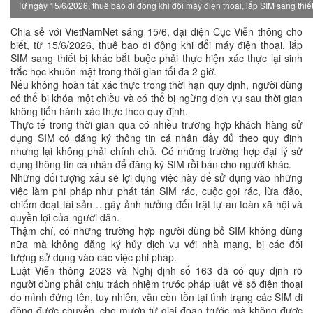
Từ ngày 15/6/2026, thuê bao di động khi đổi máy điện thoại, lắp SIM sang thiết
Chia sẻ với VietNamNet sáng 15/6, đại diện Cục Viễn thông cho
biết, từ 15/6/2026, thuê bao di động khi đổi máy điện thoại, lắp
SIM sang thiết bị khác bắt buộc phải thực hiện xác thực lại sinh
trắc học khuôn mặt trong thời gian tối đa 2 giờ.
Nếu không hoàn tất xác thực trong thời hạn quy định, người dùng
có thể bị khóa một chiều và có thể bị ngừng dịch vụ sau thời gian
không tiến hành xác thực theo quy định.
Thực tế trong thời gian qua có nhiều trường hợp khách hàng sử
dụng SIM có đăng ký thông tin cá nhân đầy đủ theo quy định
nhưng lại không phải chính chủ. Có những trường hợp đại lý sử
dụng thông tin cá nhân để đăng ký SIM rồi bán cho người khác.
Những đối tượng xấu sẽ lợi dụng việc này để sử dụng vào những
việc làm phi pháp như phát tán SIM rác, cuộc gọi rác, lừa đảo,
chiếm đoạt tài sản… gây ảnh hưởng đến trật tự an toàn xã hội và
quyền lợi của người dân.
Thậm chí, có những trường hợp người dùng bỏ SIM không dùng
nữa mà không đăng ký hủy dịch vụ với nhà mạng, bị các đối
tượng sử dụng vào các việc phi pháp.
Luật Viễn thông 2023 và Nghị định số 163 đã có quy định rõ
người dùng phải chịu trách nhiệm trước pháp luật về số điện thoại
do mình đứng tên, tuy nhiên, vẫn còn tồn tại tình trạng các SIM di
động được chuyển, cho mượn từ giai đoạn trước mà không được