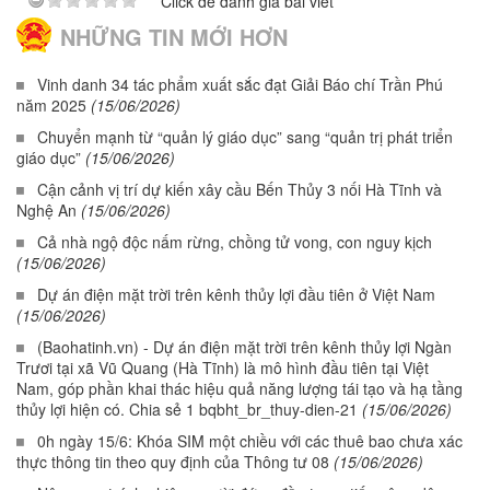
Click để đánh giá bài viết
NHỮNG TIN MỚI HƠN
Vinh danh 34 tác phẩm xuất sắc đạt Giải Báo chí Trần Phú
năm 2025
(15/06/2026)
Chuyển mạnh từ “quản lý giáo dục” sang “quản trị phát triển
giáo dục”
(15/06/2026)
Cận cảnh vị trí dự kiến xây cầu Bến Thủy 3 nối Hà Tĩnh và
Nghệ An
(15/06/2026)
Cả nhà ngộ độc nấm rừng, chồng tử vong, con nguy kịch
(15/06/2026)
Dự án điện mặt trời trên kênh thủy lợi đầu tiên ở Việt Nam
(15/06/2026)
(Baohatinh.vn) - Dự án điện mặt trời trên kênh thủy lợi Ngàn
Trươi tại xã Vũ Quang (Hà Tĩnh) là mô hình đầu tiên tại Việt
Nam, góp phần khai thác hiệu quả năng lượng tái tạo và hạ tầng
thủy lợi hiện có. Chia sẻ 1 bqbht_br_thuy-dien-21
(15/06/2026)
0h ngày 15/6: Khóa SIM một chiều với các thuê bao chưa xác
thực thông tin theo quy định của Thông tư 08
(15/06/2026)