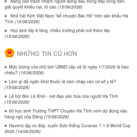
Nâng cao trách nhiệm người đứng đầu trong tiếp công dân,
giải quyết khiếu nại, tố cáo
(15/06/2026)
Nhà hát Kịch Việt Nam "kể chuyện Bác Hồ" trên sân khấu Hà
Tĩnh
(15/06/2026)
Học sinh lớp 6 tăng, nhiều trường phải mở thêm lớp
(15/06/2026)
NHỮNG TIN CŨ HƠN
Mức lương của chủ tịch UBND cấp xã từ ngày 1/7/2026 là bao
nhiêu?
(15/06/2026)
Làm gì để ngăn khói thuốc lá xâm nhập vào cơ sở y tế?
(15/06/2026)
Lễ hội đền Lê Khôi - nét đẹp văn hóa của người Hà Tĩnh
(15/06/2026)
60 học sinh Trường THPT Chuyên Hà Tĩnh vinh dự đứng vào
hàng ngũ của Đảng
(15/06/2026)
Havertz lập cú đúp, tuyển Đức thắng Curacao 7-1 ở World Cup
2026
(14/06/2026)