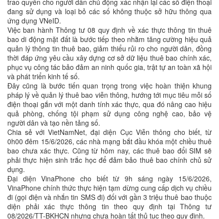
trao quyền cho người dân chủ động xác nhận lại các số điện thoại
đang sử dụng và loại bỏ các số không thuộc sở hữu thông qua
ứng dụng VNeID.
Việc ban hành Thông tư 08 quy định về xác thực thông tin thuê
bao di động mặt đất là bước tiếp theo nhằm tăng cường hiệu quả
quản lý thông tin thuê bao, giảm thiểu rủi ro cho người dân, đồng
thời đáp ứng yêu cầu xây dựng cơ sở dữ liệu thuê bao chính xác,
phục vụ công tác bảo đảm an ninh quốc gia, trật tự an toàn xã hội
và phát triển kinh tế số.
Đây cũng là bước tiến quan trọng trong việc hoàn thiện khung
pháp lý về quản lý thuê bao viễn thông, hướng tới mục tiêu mỗi số
điện thoại gắn với một danh tính xác thực, qua đó nâng cao hiệu
quả phòng, chống tội phạm sử dụng công nghệ cao, bảo vệ
người dân và tạo nền tảng số.
Chia sẻ với VietNamNet, đại diện Cục Viễn thông cho biết, từ
0h00 đêm 15/6/2026, các nhà mạng bắt đầu khóa một chiều thuê
bao chưa xác thực. Cũng từ hôm nay, các thuê bao đổi SIM sẽ
phải thực hiện sinh trắc học để đảm bảo thuê bao chính chủ sử
dụng.
Đại diện VinaPhone cho biết từ 9h sáng ngày 15/6/2026,
VinaPhone chính thức thực hiện tạm dừng cung cấp dịch vụ chiều
đi (gọi điện và nhắn tin SMS đi) đối với gần 3 triệu thuê bao thuộc
diện phải xác thực thông tin theo quy định tại Thông tư
08/2026/TT-BKHCN nhưng chưa hoàn tất thủ tục theo quy định.