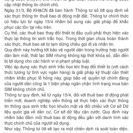
cập nhật thông tin chính chủ.
Ngày 31/3, Bộ KH&CN đã ban hành Thông tư số 08 quy định về
xác thực thông tin thuê bao di động mặt đất. Thông tư chính thức
có hiệu lực từ ngày 15/4 nhằm bổ sung các giải pháp để khắc
phục các tồn tại nêu trên.
Cụ thể, các thuê bao thay đổi thiết bị đầu cuối phải thực hiện xác
thực lại thông tin sinh trắc học. Trong thời gian chưa hoàn thành
xác thực, thuê bao sẽ bị tạm dừng chiều gọi đi và nhắn tin.
Quy định này hướng tới bảo vệ người dân trong trường hợp người
dân làm mất, thất lạc SIM nhưng không kịp thời khóa số, dẫn đến
bị lợi dụng cho các hành vi vi phạm pháp luật.
Việc áp dụng xác thực sinh trắc học khi thay đổi thiết bị (với cách
thức tương tự lĩnh vực ngân hàng) là giải pháp kỹ thuật cần thiết
nhằm khắc phục lỗ hổng này, giúp bảo vệ quyền lợi chính đáng
của người dân cũng là 1 biện pháp ngăn chặn tình trạng mua bán
SIM không chính chủ.
Thông tư quy định, kể từ ngày 15/4, đối với thuê bao di động phát
triển mới, doanh nghiệp viễn thông sẽ thực hiện xác thực thông
tin thông qua sinh trắc học khuôn mặt và đối chiếu với Cơ sở Dữ
liệu quốc gia về dân cư, Cơ sở dữ liệu căn cước. Quy định này
nhằm bảo đảm mỗi thuê bao di động đều gắn với danh tính xác
thực chính chủ của người sử dụng.
Như vậy, Thông tư 08 sẽ tạo ra một chiến dịch rà soát toàn diện,