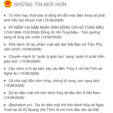
NHỮNG TIN MỚI HƠN
Từ hôm nay, thuê bao di động khi đổi máy điện thoại sẽ phải
sinh trắc học khuôn mặt
(15/06/2026)
KỶ NIỆM 130 NĂM NGÀY SINH ĐỒNG CHÍ HỒ TÙNG MẬU
(15/6/1896-15/6/2026) Đồng chí Hồ Tùng Mậu - Tấm gương
sáng về lòng yêu nước
(15/06/2026)
Vinh danh 34 tác phẩm xuất sắc đạt Giải Báo chí Trần Phú
năm 2025
(15/06/2026)
Chuyển mạnh từ “quản lý giáo dục” sang “quản trị phát triển
giáo dục”
(15/06/2026)
Cận cảnh vị trí dự kiến xây cầu Bến Thủy 3 nối Hà Tĩnh và
Nghệ An
(15/06/2026)
Cả nhà ngộ độc nấm rừng, chồng tử vong, con nguy kịch
(15/06/2026)
Dự án điện mặt trời trên kênh thủy lợi đầu tiên ở Việt Nam
(15/06/2026)
(Baohatinh.vn) - Dự án điện mặt trời trên kênh thủy lợi Ngàn
Trươi tại xã Vũ Quang (Hà Tĩnh) là mô hình đầu tiên tại Việt