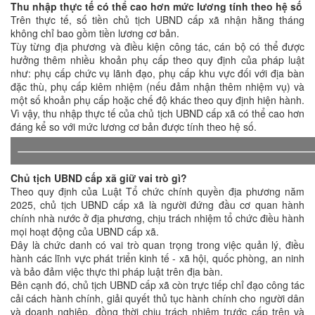
Thu nhập thực tế có thể cao hơn mức lương tính theo hệ số
Trên thực tế, số tiền chủ tịch UBND cấp xã nhận hằng tháng
không chỉ bao gồm tiền lương cơ bản.
Tùy từng địa phương và điều kiện công tác, cán bộ có thể được
hưởng thêm nhiều khoản phụ cấp theo quy định của pháp luật
như: phụ cấp chức vụ lãnh đạo, phụ cấp khu vực đối với địa bàn
đặc thù, phụ cấp kiêm nhiệm (nếu đảm nhận thêm nhiệm vụ) và
một số khoản phụ cấp hoặc chế độ khác theo quy định hiện hành.
Vì vậy, thu nhập thực tế của chủ tịch UBND cấp xã có thể cao hơn
đáng kể so với mức lương cơ bản được tính theo hệ số.
Chủ tịch UBND cấp xã giữ vai trò gì?
Theo quy định của Luật Tổ chức chính quyền địa phương năm
2025, chủ tịch UBND cấp xã là người đứng đầu cơ quan hành
chính nhà nước ở địa phương, chịu trách nhiệm tổ chức điều hành
mọi hoạt động của UBND cấp xã.
Đây là chức danh có vai trò quan trọng trong việc quản lý, điều
hành các lĩnh vực phát triển kinh tế - xã hội, quốc phòng, an ninh
và bảo đảm việc thực thi pháp luật trên địa bàn.
Bên cạnh đó, chủ tịch UBND cấp xã còn trực tiếp chỉ đạo công tác
cải cách hành chính, giải quyết thủ tục hành chính cho người dân
và doanh nghiệp, đồng thời chịu trách nhiệm trước cấp trên và