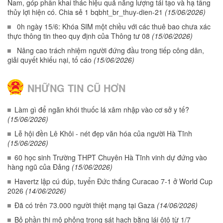
Nam, góp phần khai thác hiệu quả năng lượng tái tạo và hạ tầng
thủy lợi hiện có. Chia sẻ 1 bqbht_br_thuy-dien-21
(15/06/2026)
0h ngày 15/6: Khóa SIM một chiều với các thuê bao chưa xác
thực thông tin theo quy định của Thông tư 08
(15/06/2026)
Nâng cao trách nhiệm người đứng đầu trong tiếp công dân,
giải quyết khiếu nại, tố cáo
(15/06/2026)
NHỮNG TIN CŨ HƠN
Làm gì để ngăn khói thuốc lá xâm nhập vào cơ sở y tế?
(15/06/2026)
Lễ hội đền Lê Khôi - nét đẹp văn hóa của người Hà Tĩnh
(15/06/2026)
60 học sinh Trường THPT Chuyên Hà Tĩnh vinh dự đứng vào
hàng ngũ của Đảng
(15/06/2026)
Havertz lập cú đúp, tuyển Đức thắng Curacao 7-1 ở World Cup
2026
(14/06/2026)
Đã có trên 73.000 người thiệt mạng tại Gaza
(14/06/2026)
Bỏ phần thi mô phỏng trong sát hạch bằng lái ôtô từ 1/7