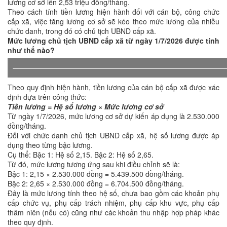
lương cơ sở lên 2,53 triệu đồng/tháng.
Theo cách tính tiền lương hiện hành đối với cán bộ, công chức
cấp xã, việc tăng lương cơ sở sẽ kéo theo mức lương của nhiều
chức danh, trong đó có chủ tịch UBND cấp xã.
Mức lương chủ tịch UBND cấp xã từ ngày 1/7/2026 được tính
như thế nào?
Theo quy định hiện hành, tiền lương của cán bộ cấp xã được xác
định dựa trên công thức:
Tiền lương = Hệ số lương × Mức lương cơ sở
Từ ngày 1/7/2026, mức lương cơ sở dự kiến áp dụng là 2.530.000
đồng/tháng.
Đối với chức danh chủ tịch UBND cấp xã, hệ số lương được áp
dụng theo từng bậc lương.
Cụ thể: Bậc 1: Hệ số 2,15. Bậc 2: Hệ số 2,65.
Từ đó, mức lương tương ứng sau khi điều chỉnh sẽ là:
Bậc 1: 2,15 × 2.530.000 đồng = 5.439.500 đồng/tháng.
Bậc 2: 2,65 × 2.530.000 đồng = 6.704.500 đồng/tháng.
Đây là mức lương tính theo hệ số, chưa bao gồm các khoản phụ
cấp chức vụ, phụ cấp trách nhiệm, phụ cấp khu vực, phụ cấp
thâm niên (nếu có) cũng như các khoản thu nhập hợp pháp khác
theo quy định.