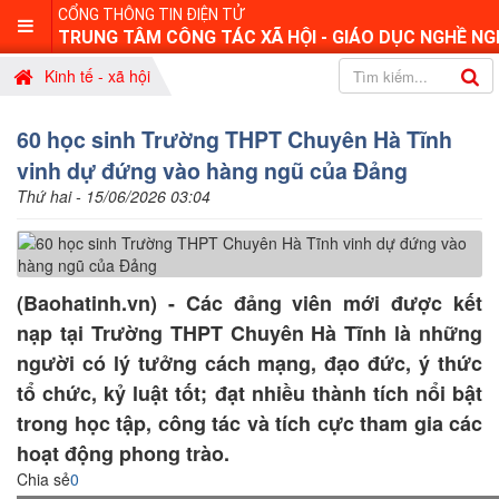
CỔNG THÔNG TIN ĐIỆN TỬ
TRUNG TÂM CÔNG TÁC XÃ HỘI - GIÁO DỤC NGHỀ NG
Kinh tế - xã hội
60 học sinh Trường THPT Chuyên Hà Tĩnh
vinh dự đứng vào hàng ngũ của Đảng
Thứ hai - 15/06/2026 03:04
(Baohatinh.vn) - Các đảng viên mới được kết
nạp tại Trường THPT Chuyên Hà Tĩnh là những
người có lý tưởng cách mạng, đạo đức, ý thức
tổ chức, kỷ luật tốt; đạt nhiều thành tích nổi bật
trong học tập, công tác và tích cực tham gia các
hoạt động phong trào.
Chia sẻ
0