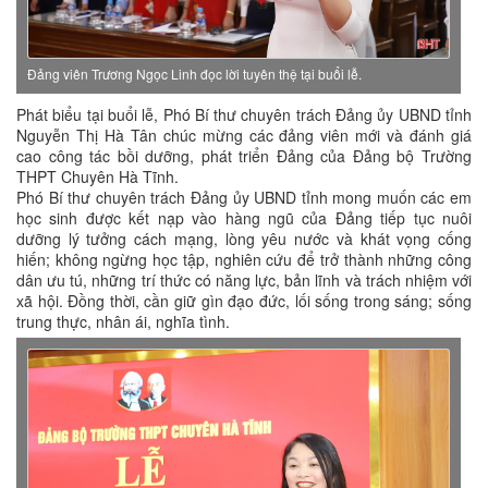
Đảng viên Trương Ngọc Linh đọc lời tuyên thệ tại buổi lễ.
Phát biểu tại buổi lễ, Phó Bí thư chuyên trách Đảng ủy UBND tỉnh
Nguyễn Thị Hà Tân chúc mừng các đảng viên mới và đánh giá
cao công tác bồi dưỡng, phát triển Đảng của Đảng bộ Trường
THPT Chuyên Hà Tĩnh.
Phó Bí thư chuyên trách Đảng ủy UBND tỉnh mong muốn các em
học sinh được kết nạp vào hàng ngũ của Đảng tiếp tục nuôi
dưỡng lý tưởng cách mạng, lòng yêu nước và khát vọng cống
hiến; không ngừng học tập, nghiên cứu để trở thành những công
dân ưu tú, những trí thức có năng lực, bản lĩnh và trách nhiệm với
xã hội. Đồng thời, cần giữ gìn đạo đức, lối sống trong sáng; sống
trung thực, nhân ái, nghĩa tình.