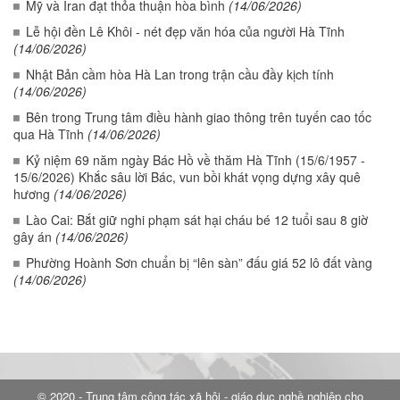
Mỹ và Iran đạt thỏa thuận hòa bình
(14/06/2026)
Lễ hội đền Lê Khôi - nét đẹp văn hóa của người Hà Tĩnh
(14/06/2026)
Nhật Bản cầm hòa Hà Lan trong trận cầu đầy kịch tính
(14/06/2026)
Bên trong Trung tâm điều hành giao thông trên tuyến cao tốc
qua Hà Tĩnh
(14/06/2026)
Kỷ niệm 69 năm ngày Bác Hồ về thăm Hà Tĩnh (15/6/1957 -
15/6/2026) Khắc sâu lời Bác, vun bồi khát vọng dựng xây quê
hương
(14/06/2026)
Lào Cai: Bắt giữ nghi phạm sát hại cháu bé 12 tuổi sau 8 giờ
gây án
(14/06/2026)
Phường Hoành Sơn chuẩn bị “lên sàn” đấu giá 52 lô đất vàng
(14/06/2026)
© 2020 - Trung tâm công tác xã hội - giáo dục nghề nghiệp cho