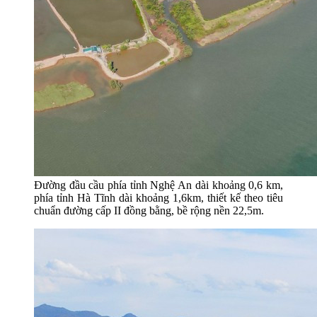
Đường đầu cầu phía tỉnh Nghệ An dài khoảng 0,6 km,
phía tỉnh Hà Tĩnh dài khoảng 1,6km, thiết kế theo tiêu
chuẩn đường cấp II đồng bằng, bề rộng nền 22,5m.