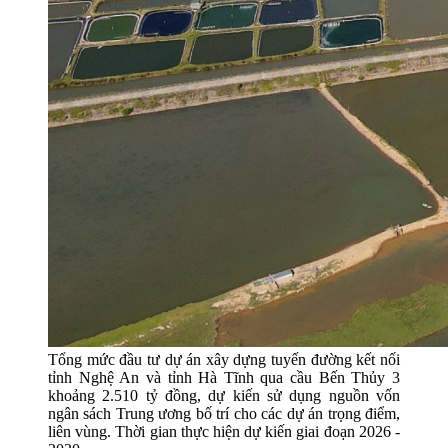
Tổng mức đầu tư dự án xây dựng tuyến đường kết nối
tỉnh Nghệ An và tỉnh Hà Tĩnh qua cầu Bến Thủy 3
khoảng 2.510 tỷ đồng, dự kiến sử dụng nguồn vốn
ngân sách Trung ương bố trí cho các dự án trọng điểm,
liên vùng. Thời gian thực hiện dự kiến giai đoạn 2026 -