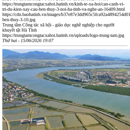
https://trungtamcongtacxahoi.hatinh.vn/kinh-te-xa-hoi/can-canh-vi-
tri-du-kien-xay-cau-ben-thuy-3-noi-ha-tinh-va-nghe-an-16409.html
https://cdn.baohatinh.vn/images/b37e87e3dd965c5fca92a4894254d
ben-thuy-3-10.jpg
Trung tâm Công tác xã hội - giáo dục nghề nghiệp cho người
khuyết tật Hà Tĩnh
https://trungtamcongtacxahoi.hatinh.vn/uploads/logo-trung-tam.jpg
Thứ hai - 15/06/2026 19:07