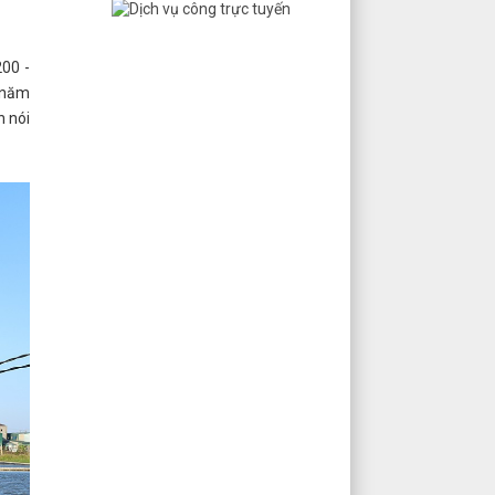
00 -
u năm
h nói