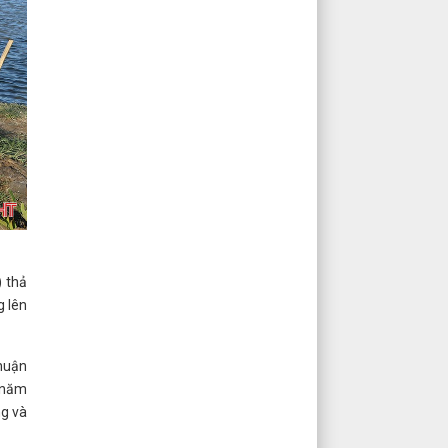
) thả
g lên
nhuận
t năm
ng và