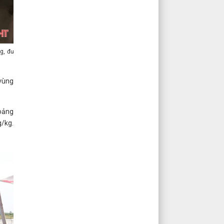
kg, đưa
 vùng
hoảng
/kg.