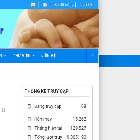
Sơ đồ cổng
Liên kết
ẢN
THƯ VIỆN
LIÊN HỆ
THỐNG KÊ TRUY CẬP
Đang truy cập
68
Hôm nay
15,262
Tháng hiện tại
129,527
Tổng lượt truy
9,305,190