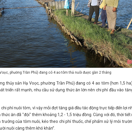
Voọc, phường Trần Phú) đang có 4 ao tôm thả nuôi được gần 2 tháng
ng thủy sản Hạ Voọc, phường Trần Phú) đang có 4 ao tôm (hơn 1,5 ha
át triển rất mạnh, nhu cầu sử dụng thức ăn lớn nên chi phí đầu vào tăn
hi phí nuôi tôm, vì vậy mỗi đợt tăng giá đều tác động trực tiếp đến lợi 
 thức ăn đã "đội" thêm khoảng 1,2 - 1,5 triệu đồng. Cùng với đó, thời tiế
h trưởng của tôm nuôi, kéo theo chi phí thuốc, chế phẩm xử lý môi trườ
gười nuôi càng thêm khó khăn”.