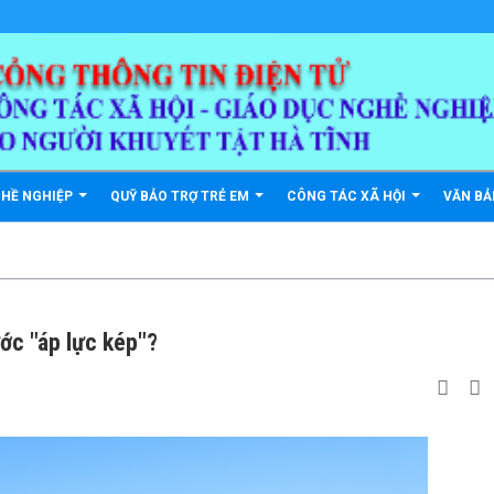
GHỀ NGHIỆP
QUỸ BẢO TRỢ TRẺ EM
CÔNG TÁC XÃ HỘI
VĂN B
ước "áp lực kép"?