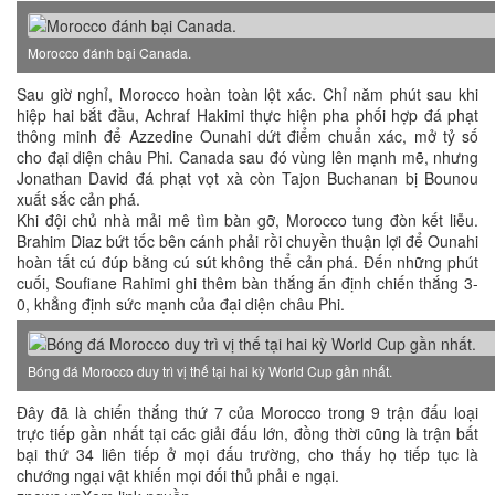
Morocco đánh bại Canada.
Sau giờ nghỉ, Morocco hoàn toàn lột xác. Chỉ năm phút sau khi
hiệp hai bắt đầu, Achraf Hakimi thực hiện pha phối hợp đá phạt
thông minh để Azzedine Ounahi dứt điểm chuẩn xác, mở tỷ số
cho đại diện châu Phi. Canada sau đó vùng lên mạnh mẽ, nhưng
Jonathan David đá phạt vọt xà còn Tajon Buchanan bị Bounou
xuất sắc cản phá.
Khi đội chủ nhà mải mê tìm bàn gỡ, Morocco tung đòn kết liễu.
Brahim Diaz bứt tốc bên cánh phải rồi chuyền thuận lợi để Ounahi
hoàn tất cú đúp bằng cú sút không thể cản phá. Đến những phút
cuối, Soufiane Rahimi ghi thêm bàn thắng ấn định chiến thắng 3-
0, khẳng định sức mạnh của đại diện châu Phi.
Bóng đá Morocco duy trì vị thế tại hai kỳ World Cup gần nhất.
Đây đã là chiến thắng thứ 7 của Morocco trong 9 trận đấu loại
trực tiếp gần nhất tại các giải đấu lớn, đồng thời cũng là trận bất
bại thứ 34 liên tiếp ở mọi đấu trường, cho thấy họ tiếp tục là
chướng ngại vật khiến mọi đối thủ phải e ngại.