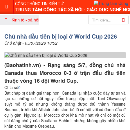
CỔNG THÔNG TIN ĐIỆN TỬ
TRUNG TÂM CÔNG TÁC XÃ HỘI - GIÁO DỤC NGHỀ NG
Kinh tế - xã hội
Chủ nhà đầu tiên bị loại ở World Cup 2026
Chủ nhật - 05/07/2026 10:52
(Baohatinh.vn) - Rạng sáng 5/7, đồng chủ nhà
Canada thua Morocco 0-3 ở trận đấu đầu tiên
thuộc vòng 16 đội World Cup.
Chia sẻ
0
Bất chấp bị đánh giá thấp hơn, Canada lại nhập cuộc đầy tự tin và
tạo ra những cơ hội nguy hiểm trong hiệp một. Tani Oluwaseyi
suýt mở tỷ số nhưng không thắng được thủ thành Yassine
Bounou, trước khi Alistair Johnston bỏ lỡ cơ hội với cú đánh đầu ở
cự ly gần. Ngược lại, Morocco chơi khá mờ nhạt và chỉ có một cú
sút đáng chú ý của Soufiane Rahimi, nhưng không gây nhiều khó
khăn cho Maxime Crepeau.