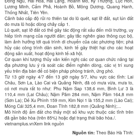
Đông Ngũ, Hải Hòa, Hải Lạng, Hoành Mô, Kỳ Thượng, Lục Hồn,
Lương Minh, Cẩm Phả, Hoành Bồ, Mông Dương, Quang Hanh,
Thống Nhất, Tiên Yên.
Cảnh báo cấp độ rủi ro thiên tai do lũ quét, sạt lở đất, sụt lún đất
do mưa lũ hoặc dòng chảy cấp 1.
Lũ quét, sạt lở đất có thể gây tác động rất xấu đến môi trường, uy
hiếp tính mạng của người dân; gây tắc nghẽn giao thông cục bộ,
làm ảnh hưởng tới quá trình di chuyển của các phương tiện; phá
hủy các công trình dân sinh, kinh tế gây thiệt hại cho các hoạt
động sản xuất, hoạt động kinh tế-xã hội.
Cơ quan khí tượng thủy văn kiến nghị các cơ quan chức năng tại
địa phương lưu ý rà soát các điểm nghẽn dòng, các vị trí xung
yếu trên địa bàn để có biện pháp phòng tránh, ứng phó.
Từ 13 giờ ngày 4/7 đến 13 giờ ngày 5/7, khu vực các tỉnh: Lai
Châu, Sơn La, Lào Cai và Quảng Ninh, đã có mưa vừa, mưa to,
có nơi mưa rất to như: Phu Nậm Sap 138,6 mm, Bình Lư 3 là
110,4 mm (Lai Châu); Nậm Păm 284 mm, Nậm Păm 164,8 mm
(Sơn La); Dế Xu Phình 159 mm, Kim Nọi 1 là 155,2 mm (Lào Cai);
Móng Cái 325,4 mm, Đoan Tĩnh 182,8 mm (Quảng Ninh);...
Mô hình độ ẩm đất cho thấy một số khu vực thuộc các tỉnh trên
đã gần bão hòa (trên 85%) hoặc đạt trạng thái bão hòa./.
vietnamplus.vnXem link nguồn
Nguồn tin:
Theo Báo Hà Tĩnh: