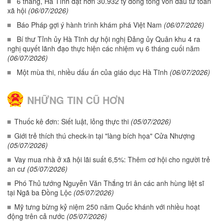
6 tháng, Hà Tĩnh đạt hơn 30.932 tỷ đồng tổng vốn đầu tư toàn
xã hội
(06/07/2026)
Báo Pháp gợi ý hành trình khám phá Việt Nam
(06/07/2026)
Bí thư Tỉnh ủy Hà Tĩnh dự hội nghị Đảng ủy Quân khu 4 ra
nghị quyết lãnh đạo thực hiện các nhiệm vụ 6 tháng cuối năm
(06/07/2026)
Một mùa thi, nhiều dấu ấn của giáo dục Hà Tĩnh
(06/07/2026)
NHỮNG TIN CŨ HƠN
Thuốc kê đơn: Siết luật, lỏng thực thi
(05/07/2026)
Giới trẻ thích thú check-in tại "làng bích họa" Cửa Nhượng
(05/07/2026)
Vay mua nhà ở xã hội lãi suất 6,5%: Thêm cơ hội cho người trẻ
an cư
(05/07/2026)
Phó Thủ tướng Nguyễn Văn Thắng tri ân các anh hùng liệt sĩ
tại Ngã ba Đồng Lộc
(05/07/2026)
Mỹ tưng bừng kỷ niệm 250 năm Quốc khánh với nhiều hoạt
động trên cả nước
(05/07/2026)