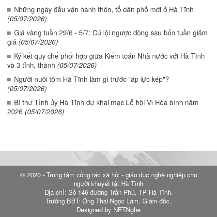
Những ngày đầu vận hành thôn, tổ dân phố mới ở Hà Tĩnh
(05/07/2026)
Giá vàng tuần 29/6 - 5/7: Cú lội ngược dòng sau bốn tuần giảm
giá
(05/07/2026)
Ký kết quy chế phối hợp giữa Kiểm toán Nhà nước với Hà Tĩnh
và 3 tỉnh, thành
(05/07/2026)
Người nuôi tôm Hà Tĩnh làm gì trước "áp lực kép"?
(05/07/2026)
Bí thư Tỉnh ủy Hà Tĩnh dự khai mạc Lễ hội Vì Hòa bình năm
2026
(05/07/2026)
© 2020 - Trung tâm công tác xã hội - giáo dục nghề nghiệp cho
người khuyết tật Hà Tĩnh
Địa chỉ: Số 146 đường Trần Phú, TP Hà Tĩnh.
Trưởng BBT: Ông Thái Ngọc Lâm, Giám đốc.
Designed by NETNghe