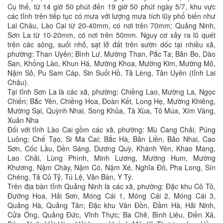
Cụ thể, từ 14 giờ 50 phút đến 19 giờ 50 phút ngày 5/7, khu vực
các tỉnh trên tiếp tục có mưa với lượng mưa tích lũy phổ biến như
Lai Châu, Lào Cai từ 20-40mm, có nơi trên 70mm; Quảng Ninh,
Sơn La từ 10-20mm, có nơi trên 50mm. Nguy cơ xảy ra lũ quét
trên các sông, suối nhỏ, sạt lở đất trên sườn dốc tại nhiều xã,
phường: Than Uyên; Bình Lư, Mường Than, Pắc Ta; Bản Bo, Dào
San, Khổng Lào, Khun Há, Mường Khoa, Mường Kim, Mường Mô,
Nậm Sỏ, Pu Sam Cáp, Sin Suối Hồ, Tả Lèng, Tân Uyên (tỉnh Lai
Châu).
Tại tỉnh Sơn La là các xã, phường: Chiềng Lao, Mường La, Ngọc
Chiến; Bắc Yên, Chiềng Hoa, Đoàn Kết, Long Hẹ, Mường Khiêng,
Mường Sại, Quỳnh Nhai, Song Khủa, Tà Xùa, Tô Múa, Xím Vàng,
Xuân Nha
Đối với tỉnh Lào Cai gồm các xã, phường: Mù Cang Chải, Púng
Luông; Chế Tạo, Si Ma Cai; Bắc Hà, Bản Liền, Bảo Nhai, Cao
Sơn, Cốc Lầu, Dền Sáng, Dương Quỳ, Khánh Yên, Khao Mang,
Lao Chải, Lùng Phình, Minh Lương, Mường Hum, Mường
Khương, Nậm Chày, Nậm Có, Nậm Xé, Nghĩa Đô, Pha Long, Sín
Chéng, Tả Củ Tỷ, Tú Lệ, Văn Bàn, Y Tý.
Trên địa bàn tỉnh Quảng Ninh là các xã, phường: Đặc khu Cô Tô,
Đường Hoa, Hải Sơn, Móng Cái 1, Móng Cái 2, Móng Cái 3,
Quảng Hà, Quảng Tân; Đặc khu Vân Đồn, Đầm Hà, Hải Ninh,
Cửa Ông, Quảng Đức, Vĩnh Thực; Ba Chẽ, Bình Liêu, Điền Xá,