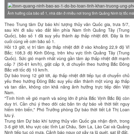
Ảnh hưởng của bão số 1, nhà dân ở nhiều nơi trong tỉnh Quảng Ninh bị tốc má
Theo Trung tâm Dự báo khí tượng thủy văn Quốc gia, trưa 5/7,
sau khi đi sâu vào đất liền phía Nam tỉnh Quảng Tây (Trung
Quốc), bão số 1 đã suy yếu thành áp thấp nhiệt đới. Đây là tin
cuối cùng về cơn bão số 1.
Hồi 13 giờ, vị trí tâm áp thấp nhiệt đới ở vào khoảng 22,9 độ Vĩ
Bắc; 108,3 độ Kinh Đông, trên khu vực tỉnh Quảng Tây (Trung
Quốc). Sức gió mạnh nhất vùng gần tâm áp thấp nhiệt đới mạnh
cấp 7 (50-61 km/h), giật cấp 9, di chuyển theo hướng Bắc Đông
Bắc với tốc độ 10 km/h.
Dự báo trong 12 giờ tới, áp thấp nhiệt đới tiếp tục di chuyển chủ
yếu theo hướng Đông Bắc suy yếu dần thành một vùng áp thấp
và tan dần, không còn khả năng ảnh hưởng trực tiếp đến Việt
Nam.
"Tình hình về gió mạnh và sóng lớn ở phía Bắc Vịnh Bắc Bộ còn
duy trì. Cần chú ý theo dõi các bản tin dự báo về thời tiết nguy
hiểm trên biển," Phó Trưởng phòng Dự báo thời tiết Lê Thị Loan
lưu ý.
Trung tâm Dự báo khí tượng thủy văn Quốc gia nhận định, trong
3-6 giờ tới, khu vực các tỉnh Lai Châu, Sơn La, Lào Cai và Quảng
Ninh tiếp tục có mưa. Cảnh báo nguy cơ xảy ra lũ quét, sạt lở đất.