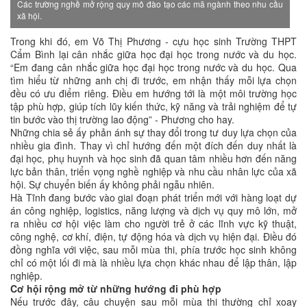
Các trường nghề mở rộng quy mô đào tạo các mã ngành theo nhu cầu
xã hội.
Trong khi đó, em Võ Thị Phương - cựu học sinh Trường THPT
Cẩm Bình lại cân nhắc giữa học đại học trong nước và du học.
“Em đang cân nhắc giữa học đại học trong nước và du học. Qua
tìm hiểu từ những anh chị đi trước, em nhận thấy mỗi lựa chọn
đều có ưu điểm riêng. Điều em hướng tới là một môi trường học
tập phù hợp, giúp tích lũy kiến thức, kỹ năng và trải nghiệm để tự
tin bước vào thị trường lao động” - Phương cho hay.
Những chia sẻ ấy phản ánh sự thay đổi trong tư duy lựa chọn của
nhiều gia đình. Thay vì chỉ hướng đến một đích đến duy nhất là
đại học, phụ huynh và học sinh đã quan tâm nhiều hơn đến năng
lực bản thân, triển vọng nghề nghiệp và nhu cầu nhân lực của xã
hội. Sự chuyển biến ấy không phải ngẫu nhiên.
Hà Tĩnh đang bước vào giai đoạn phát triển mới với hàng loạt dự
án công nghiệp, logistics, năng lượng và dịch vụ quy mô lớn, mở
ra nhiều cơ hội việc làm cho người trẻ ở các lĩnh vực kỹ thuật,
công nghệ, cơ khí, điện, tự động hóa và dịch vụ hiện đại. Điều đó
đồng nghĩa với việc, sau mỗi mùa thi, phía trước học sinh không
chỉ có một lối đi mà là nhiều lựa chọn khác nhau để lập thân, lập
nghiệp.
Cơ hội rộng mở từ những hướng đi phù hợp
Nếu trước đây, câu chuyện sau mỗi mùa thi thường chỉ xoay