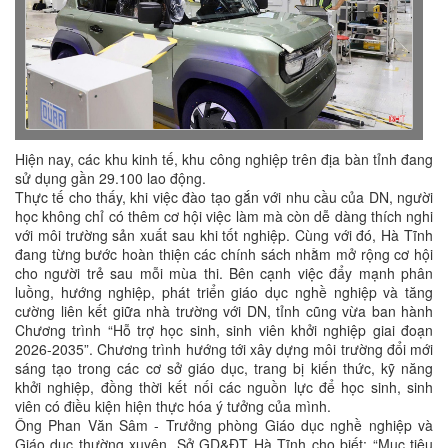
Hiện nay, các khu kinh tế, khu công nghiệp trên địa bàn tỉnh đang
sử dụng gần 29.100 lao động.
Thực tế cho thấy, khi việc đào tạo gắn với nhu cầu của DN, người
học không chỉ có thêm cơ hội việc làm mà còn dễ dàng thích nghi
với môi trường sản xuất sau khi tốt nghiệp. Cùng với đó, Hà Tĩnh
đang từng bước hoàn thiện các chính sách nhằm mở rộng cơ hội
cho người trẻ sau mỗi mùa thi. Bên cạnh việc đẩy mạnh phân
luồng, hướng nghiệp, phát triển giáo dục nghề nghiệp và tăng
cường liên kết giữa nhà trường với DN, tỉnh cũng vừa ban hành
Chương trình “Hỗ trợ học sinh, sinh viên khởi nghiệp giai đoạn
2026-2035”. Chương trình hướng tới xây dựng môi trường đổi mới
sáng tạo trong các cơ sở giáo dục, trang bị kiến thức, kỹ năng
khởi nghiệp, đồng thời kết nối các nguồn lực để học sinh, sinh
viên có điều kiện hiện thực hóa ý tưởng của mình.
Ông Phan Văn Sâm - Trưởng phòng Giáo dục nghề nghiệp và
Giáo dục thường xuyên, Sở GD&ĐT Hà Tĩnh cho biết: “Mục tiêu