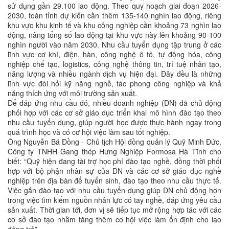
sử dụng gần 29.100 lao động. Theo quy hoạch giai đoạn 2026-
2030, toàn tỉnh dự kiến cần thêm 135-140 nghìn lao động, riêng
khu vực khu kinh tế và khu công nghiệp cần khoảng 73 nghìn lao
động, nâng tổng số lao động tại khu vực này lên khoảng 90-100
nghìn người vào năm 2030. Nhu cầu tuyển dụng tập trung ở các
lĩnh vực cơ khí, điện, hàn, công nghệ ô tô, tự động hóa, công
nghiệp chế tạo, logistics, công nghệ thông tin, trí tuệ nhân tạo,
năng lượng và nhiều ngành dịch vụ hiện đại. Đây đều là những
lĩnh vực đòi hỏi kỹ năng nghề, tác phong công nghiệp và khả
năng thích ứng với môi trường sản xuất.
Để đáp ứng nhu cầu đó, nhiều doanh nghiệp (DN) đã chủ động
phối hợp với các cơ sở giáo dục triển khai mô hình đào tạo theo
nhu cầu tuyển dụng, giúp người học được thực hành ngay trong
quá trình học và có cơ hội việc làm sau tốt nghiệp.
Ông Nguyễn Bá Đồng - Chủ tịch Hội đồng quản lý Quỹ Minh Đức,
Công ty TNHH Gang thép Hưng Nghiệp Formosa Hà Tĩnh cho
biết: “Quỹ hiện đang tài trợ học phí đào tạo nghề, đồng thời phối
hợp với bộ phận nhân sự của DN và các cơ sở giáo dục nghề
nghiệp trên địa bàn để tuyển sinh, đào tạo theo nhu cầu thực tế.
Việc gắn đào tạo với nhu cầu tuyển dụng giúp DN chủ động hơn
trong việc tìm kiếm nguồn nhân lực có tay nghề, đáp ứng yêu cầu
sản xuất. Thời gian tới, đơn vị sẽ tiếp tục mở rộng hợp tác với các
cơ sở đào tạo nhằm tăng thêm cơ hội việc làm ổn định cho lao
động trẻ”.