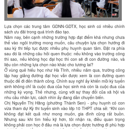
Lựa chọn các trung tâm GDNN-GDTX, học sinh có nhiều chính
sách ưu đãi trong quá trình đào tạo.
Năm nay, bên cạnh những trường hợp đạt điểm khá nhưng chưa
thể vào ngôi trường mong muốn, câu chuyện lựa chọn hướng đi
sau kỳ thi tiếp tục được nhiều phụ huynh quan tâm. Đặt ra phía
sau đó là những câu hỏi quen thuộc: nếu không vào trường công
thì sao, nếu không học đại học thì con sẽ đi con đường nào, và
liệu còn những lựa chọn nào khác cho tương lai?
Ở vùng quê hiếu học như Hà Tĩnh, nhiều năm qua, trường công
lập hay giảng đường đại học vẫn được xem là con đường quen
thuộc để đi đến thành công. Chính suy nghĩ ấy khiến mỗi kỳ tuyển
sinh không chỉ là cuộc đua của học sinh mà còn là cuộc đua của
những kỳ vọng. Thế nhưng, cùng với sự thay đổi của xã hội và
nhu cầu nhân lực, cách nhìn ấy đang dần chuyển biến.
Chị Nguyễn Thị Hằng (phường Thành Sen) - phụ huynh có con
vừa tham dự Kỳ thi tuyển sinh vào lớp 10 THPT chia sẻ: “Khi con
không đạt kết quả như mong muốn, gia đình cũng rất buồn.
Nhưng sau khi tìm hiểu kỹ hơn, tôi nhận ra, điều quan trọng
không phải con học ở đâu mà là lựa chọn được hướng đi phù hợp