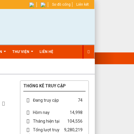
Sơ đồ cổng
Liên kết
ẢN
THƯ VIỆN
LIÊN HỆ
THỐNG KÊ TRUY CẬP
Đang truy cập
74
Hôm nay
14,998
Tháng hiện tại
104,556
Tổng lượt truy
9,280,219