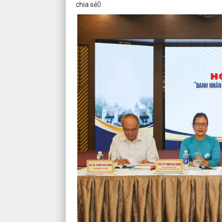
chia sẻ
0