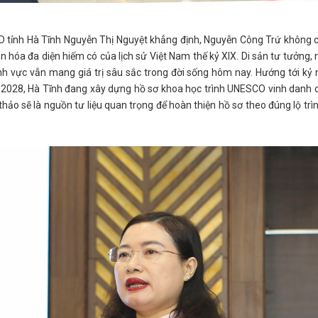
D tỉnh Hà Tĩnh Nguyễn Thị Nguyệt khẳng định, Nguyễn Công Trứ không c
n hóa đa diện hiếm có của lịch sử Việt Nam thế kỷ XIX. Di sản tư tưởng,
nh vực vẫn mang giá trị sâu sắc trong đời sống hôm nay. Hướng tới kỷ
2028, Hà Tĩnh đang xây dựng hồ sơ khoa học trình UNESCO vinh danh 
 thảo sẽ là nguồn tư liệu quan trọng để hoàn thiện hồ sơ theo đúng lộ trì