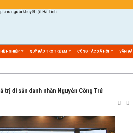
GHỀ NGHIỆP
QUỸ BẢO TRỢ TRẺ EM
CÔNG TÁC XÃ HỘI
VĂN B
iá trị di sản danh nhân Nguyễn Công Trứ