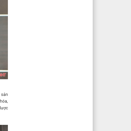
i sản
hóa,
 lược