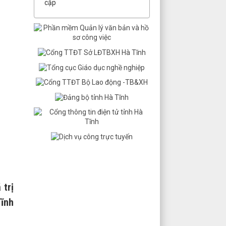
cập
 trị
Tĩnh