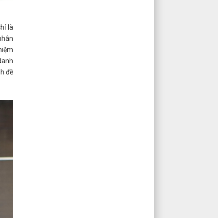
hỉ là
 nhân
 niệm
danh
nh đề