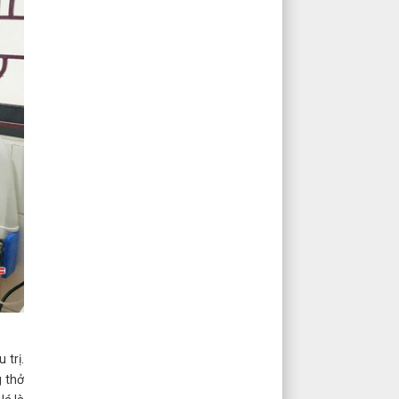
 trị.
g thở