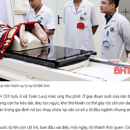
i tiến hành xạ trị tại BVĐK tỉnh.
. (53 tuổi, ở xã Toàn Lưu) mắc ung thư phổi. Ở giai đoạn cuối của căn 
ng cơn ho kéo dài, đau tức ngực, khó thở khiến cơ thể gầy rộc chỉ còn d
n trong gia đình nỗ lực chạy chữa tại các cơ sở y tế đầu ngành nhưng a
uốc từ khi còn rất trẻ, ban đầu vài điếu mỗi ngày, rồi thành thói quen. Có