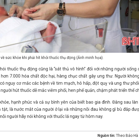
về sức khỏe khi phải hít khói thuốc thụ động (Ảnh minh họa).
khói thuốc thụ động cũng là “sát thủ vô hình” đối với những người sống
ó hơn 7.000 hóa chất độc hại, hàng chục chất gây ung thư. Người khôn
 có nguy cơ mắc các bệnh về tim mạch, hô hấp, đột quỵ và ung thư phổ
 người hút thuốc dễ mắc viêm phổi, hen phế quản, chậm phát triển thể ch
ỏe, hạnh phúc và cả sự bình yên của biết bao gia đình. Đằng sau làn
 tật, là nước mắt của người ở lại và những nỗi đau không gì bù đắp đượ
mỗi người hãy nói không với thuốc lá ngay từ hôm nay.
Nguồn tin:
Theo Báo Hà 