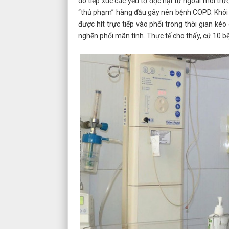
do tiếp xúc các yếu tố độc hại từ ngoài môi trư
“thủ phạm” hàng đầu gây nên bệnh COPD. Khói t
được hít trực tiếp vào phổi trong thời gian kéo
nghẽn phổi mãn tính. Thực tế cho thấy, cứ 10 bện