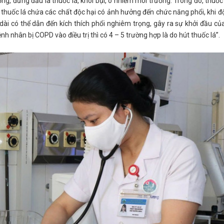
ờng, đứng đầu là thuốc lá, khói bụi, ô nhiễm môi trường. Trong đó, thuốc 
huốc lá chứa các chất độc hại có ảnh hưởng đến chức năng phổi, khi đ
 dài có thể dẫn đến kích thích phổi nghiêm trọng, gây ra sự khởi đầu củ
h nhân bị COPD vào điều trị thì có 4 – 5 trường hợp là do hút thuốc lá”.