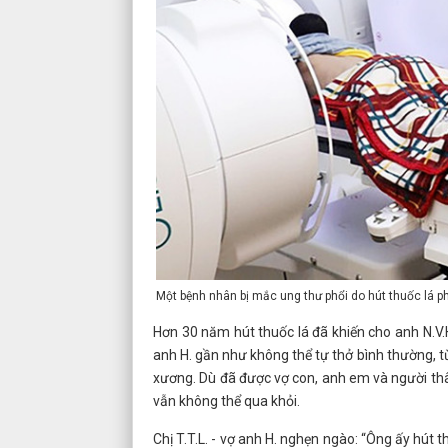
Một bệnh nhân bị mắc ung thư phổi do hút thuốc lá phả
Hơn 30 năm hút thuốc lá đã khiến cho anh N.V.H
anh H. gần như không thể tự thở bình thường, từ
xương. Dù đã được vợ con, anh em và người thâ
vẫn không thể qua khỏi.
Chị T.T.L. - vợ anh H. nghẹn ngào: “Ông ấy hút th