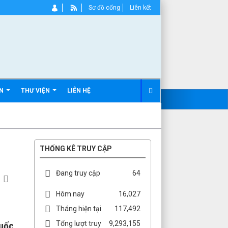
Sơ đồ cổng
Liên kết
ẢN
THƯ VIỆN
LIÊN HỆ
THỐNG KÊ TRUY CẬP
Đang truy cập
64
Hôm nay
16,027
Tháng hiện tại
117,492
Tổng lượt truy
9,293,155
huốc