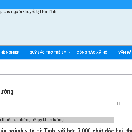
GHỀ NGHIỆP
QUỸ BẢO TRỢ TRẺ EM
CÔNG TÁC XÃ HỘI
VĂN B
lường
ủa ngành y tế Hà Tĩnh, với hơn 7.000 chất độc hại, t