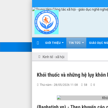
GIỚI THIỆU
TIN TỨC
GIÁO DỤC N
Kinh tế - xã hội
Khói thuốc và những hệ lụy khôn 
Thứ năm - 28/05/2026 11:08
58
0
(Baohatinh.vn) - Theo khuyến cáo c