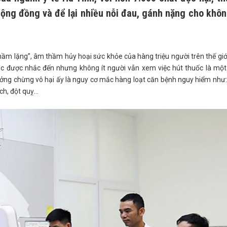
ng đồng và để lại nhiều nỗi đau, gánh nặng cho khôn
thầm lặng”, âm thầm hủy hoại sức khỏe của hàng triệu người trên thế giớ
tục được nhắc đến nhưng không ít người vẫn xem việc hút thuốc là một
ưởng chừng vô hại ấy là nguy cơ mắc hàng loạt căn bệnh nguy hiểm như
ch, đột quỵ…