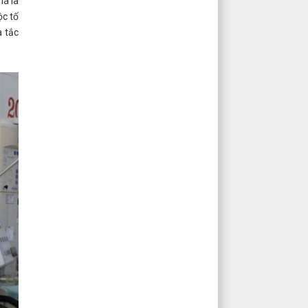
lá là
ộc tố
a tắc