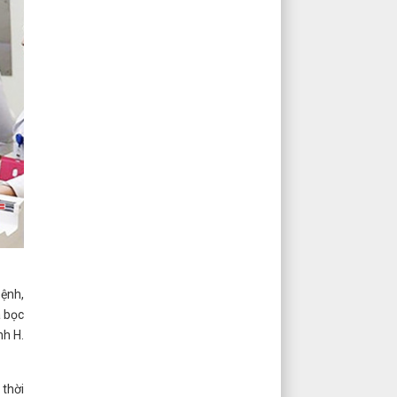
bệnh,
a bọc
nh H.
 thời