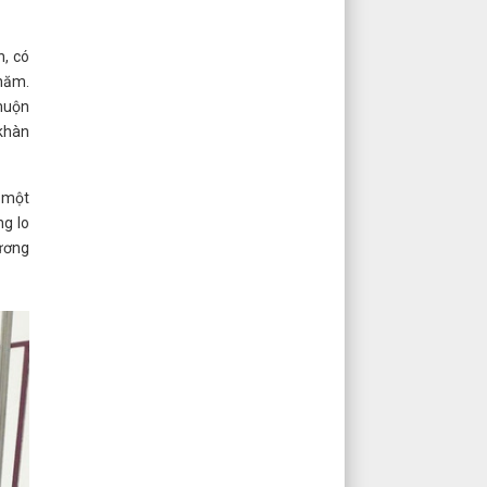
h, có
 năm.
 muộn
 khàn
à một
ng lo
hương