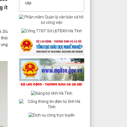
cập
g ít
i. Dù
 thói
: ung