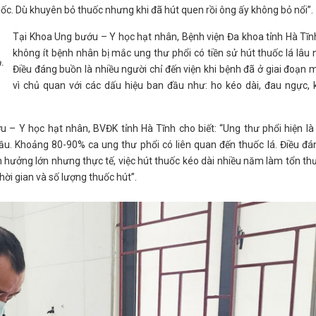
ốc. Dù khuyên bỏ thuốc nhưng khi đã hút quen rồi ông ấy không bỏ nổi”.
Tại Khoa Ung bướu – Y học hạt nhân, Bệnh viện Đa khoa tỉnh Hà Tĩn
không ít bệnh nhân bị mắc ung thư phổi có tiền sử hút thuốc lá lâu
.
Điều đáng buồn là nhiều người chỉ đến viện khi bệnh đã ở giai đoạn
vì chủ quan với các dấu hiệu ban đầu như: ho kéo dài, đau ngực,
– Y học hạt nhân, BVĐK tỉnh Hà Tĩnh cho biết: “Ung thư phổi hiện l
ầu. Khoảng 80-90% ca ung thư phổi có liên quan đến thuốc lá. Điều đá
nh hưởng lớn nhưng thực tế, việc hút thuốc kéo dài nhiều năm làm tổn t
ời gian và số lượng thuốc hút”.