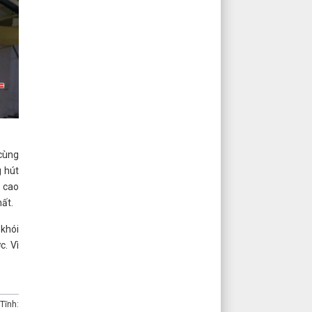
 cùng
g hút
i cao
ất.
 khói
c. Vì
Tĩnh: