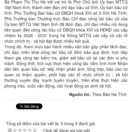
Bà Phạm Thị Thu Hà với vai trò là Phó Chủ tịch Ủy ban MTTQ
Việt Nam tỉnh; thành viên Ban chỉ đạo bầu cử tỉnh, Ủy ban bầu cử
tỉnh; Phó Trưởng Ban bầu cử ĐBQH khoá XVI số 3 tỉnh Hà Tĩnh;
Phó Trưởng ban Thường trực Ban Chỉ đạo công tác bầu cử của
Ủy ban MTTQ Việt Nam tỉnh đã lãnh đạo, chỉ đạo nhiều nội dung
liên quan đến công tác bầu cử ĐBQH khóa XVI và HĐND các cấp
nhiệm kỳ 2026 - 2031 trong hệ thống MTTQ các cấp và các tổ
chức chính trị - xã hội đạt được nhiều kết quả.
Trong đó, tham mưu ban hành nhiều văn bản góp phần lãnh đạo,
chỉ đạo, triển khai công tác bầu cử đảm bảo quy định; trực tiếp
tham gia công tác kiểm tra, giám sát bầu cử tại các đơn vị phụ
trách. Đồng thời, tích cực thực hiện công tác nắm tình hình Nhân
dân liên quan bầu cử: tiếp nhận phản ánh, tổng hợp, báo cáo cơ
quan có thẩm quyền; phối hợp các tổ chức chính trị - xã hội
thường xuyên đẩy mạnh tuyên truyền, triển khai thực hiện các
phong trào, cuộc vận động, các hoạt động an sinh xã hội.
Nguồn tin:
Theo Báo Hà Tĩnh:
Tổng số điểm của bài viết là: 0 trong 0 đánh giá
Click để đánh giá bài viết