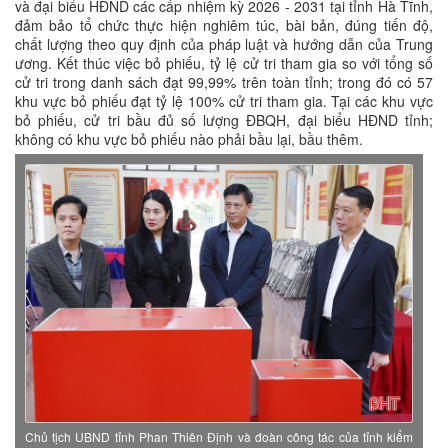
và đại biểu HĐND các cấp nhiệm kỳ 2026 - 2031 tại tỉnh Hà Tĩnh,
đảm bảo tổ chức thực hiện nghiêm túc, bài bản, đúng tiến độ,
chất lượng theo quy định của pháp luật và hướng dẫn của Trung
ương. Kết thúc việc bỏ phiếu, tỷ lệ cử tri tham gia so với tổng số
cử tri trong danh sách đạt 99,99% trên toàn tỉnh; trong đó có 57
khu vực bỏ phiếu đạt tỷ lệ 100% cử tri tham gia. Tại các khu vực
bỏ phiếu, cử tri bầu đủ số lượng ĐBQH, đại biểu HĐND tỉnh;
không có khu vực bỏ phiếu nào phải bầu lại, bầu thêm.
Chủ tịch UBND tỉnh Phan Thiên Định và đoàn công tác của tỉnh kiểm