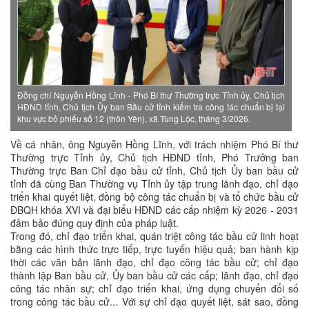
Đồng chí Nguyễn Hồng Lĩnh - Phó Bí thư Thường trực Tỉnh ủy, Chủ tịch
HĐND tỉnh, Chủ tịch Ủy ban Bầu cử tỉnh kiểm tra công tác chuẩn bị tại
khu vực bỏ phiếu số 12 (thôn Yên), xã Tùng Lộc, tháng 3/2026.
Về cá nhân, ông Nguyễn Hồng Lĩnh, với trách nhiệm Phó Bí thư
Thường trực Tỉnh ủy, Chủ tịch HĐND tỉnh, Phó Trưởng ban
Thường trực Ban Chỉ đạo bầu cử tỉnh, Chủ tịch Ủy ban bầu cử
tỉnh đã cùng Ban Thường vụ Tỉnh ủy tập trung lãnh đạo, chỉ đạo
triển khai quyết liệt, đồng bộ công tác chuẩn bị và tổ chức bầu cử
ĐBQH khóa XVI và đại biểu HĐND các cấp nhiệm kỳ 2026 - 2031
đảm bảo đúng quy định của pháp luật.
Trong đó, chỉ đạo triển khai, quán triệt công tác bầu cử linh hoạt
bằng các hình thức trực tiếp, trực tuyến hiệu quả; ban hành kịp
thời các văn bản lãnh đạo, chỉ đạo công tác bầu cử; chỉ đạo
thành lập Ban bầu cử, Ủy ban bầu cử các cấp; lãnh đạo, chỉ đạo
công tác nhân sự; chỉ đạo triển khai, ứng dụng chuyển đổi số
trong công tác bầu cử... Với sự chỉ đạo quyết liệt, sát sao, đồng