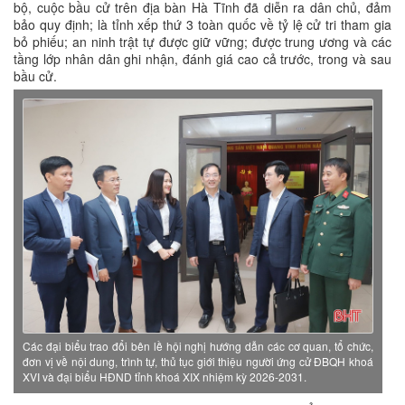
bộ, cuộc bầu cử trên địa bàn Hà Tĩnh đã diễn ra dân chủ, đảm
bảo quy định; là tỉnh xếp thứ 3 toàn quốc về tỷ lệ cử tri tham gia
bỏ phiếu; an ninh trật tự được giữ vững; được trung ương và các
tầng lớp nhân dân ghi nhận, đánh giá cao cả trước, trong và sau
bầu cử.
Các đại biểu trao đổi bên lề hội nghị hướng dẫn các cơ quan, tổ chức,
đơn vị về nội dung, trình tự, thủ tục giới thiệu người ứng cử ĐBQH khoá
XVI và đại biểu HĐND tỉnh khoá XIX nhiệm kỳ 2026-2031.