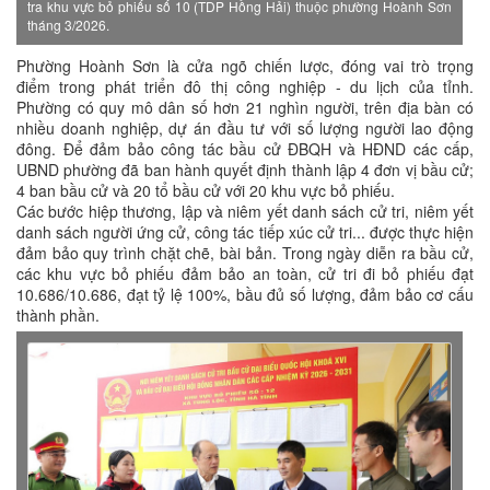
tra khu vực bỏ phiếu số 10 (TDP Hồng Hải) thuộc phường Hoành Sơn
tháng 3/2026.
Phường Hoành Sơn là cửa ngõ chiến lược, đóng vai trò trọng
điểm trong phát triển đô thị công nghiệp - du lịch của tỉnh.
Phường có quy mô dân số hơn 21 nghìn người, trên địa bàn có
nhiều doanh nghiệp, dự án đầu tư với số lượng người lao động
đông. Để đảm bảo công tác bầu cử ĐBQH và HĐND các cấp,
UBND phường đã ban hành quyết định thành lập 4 đơn vị bầu cử;
4 ban bầu cử và 20 tổ bầu cử với 20 khu vực bỏ phiếu.
Các bước hiệp thương, lập và niêm yết danh sách cử tri, niêm yết
danh sách người ứng cử, công tác tiếp xúc cử tri... được thực hiện
đảm bảo quy trình chặt chẽ, bài bản. Trong ngày diễn ra bầu cử,
các khu vực bỏ phiếu đảm bảo an toàn, cử tri đi bỏ phiếu đạt
10.686/10.686, đạt tỷ lệ 100%, bầu đủ số lượng, đảm bảo cơ cấu
thành phần.