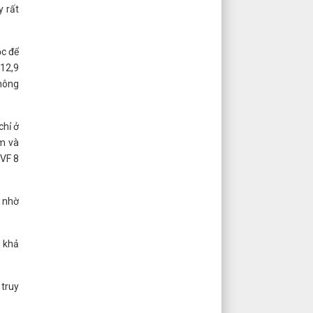
y rất
ộc để
 12,9
không
chỉ ở
ớm và
 VF 8
 nhờ
u khả
truy