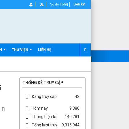
Sơ đồ cổng
Liên kết
ẢN
THƯ VIỆN
LIÊN HỆ
THỐNG KÊ TRUY CẬP
ỉ
Đang truy cập
42
Hôm nay
9,380
Tháng hiện tại
140,281
Tổng lượt truy
9,315,944