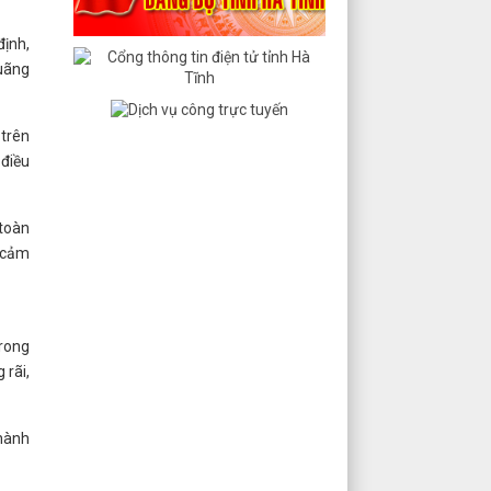
định,
quãng
 trên
 điều
 toàn
 cảm
trong
 rãi,
thành