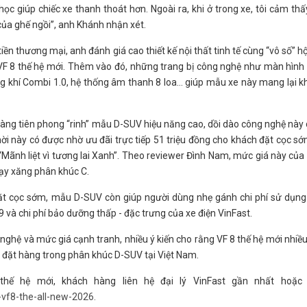
ọc giúp chiếc xe thanh thoát hơn. Ngoài ra, khi ở trong xe, tôi cảm thấ
của ghế ngồi”, anh Khánh nhận xét.
iền thương mại, anh đánh giá cao thiết kế nội thất tinh tế cùng “vô số” h
 VF 8 thế hệ mới. Thêm vào đó, những trang bị công nghệ như màn hình
ông khí Combi 1.0, hệ thống âm thanh 8 loa… giúp mẫu xe này mang lại 
àng tiên phong “rinh” mẫu D-SUV hiệu năng cao, dồi dào công nghệ này 
ời này có được nhờ ưu đãi trực tiếp 51 triệu đồng cho khách đặt cọc s
 “Mãnh liệt vì tương lai Xanh”. Theo reviewer Đình Nam, mức giá này của
ạy xăng phân khúc C.
ặt cọc sớm, mẫu D-SUV còn giúp người dùng nhẹ gánh chi phí sử dụng
 và chi phí bảo dưỡng thấp - đặc trưng của xe điện VinFast.
 nghệ và mức giá cạnh tranh, nhiều ý kiến cho rằng VF 8 thế hệ mới nhiề
n đặt hàng trong phân khúc D-SUV tại Việt Nam.
 thế hệ mới, khách hàng liên hệ đại lý VinFast gần nhất hoặc 
-vf8-the-all-new-2026.