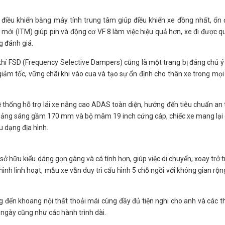
ều khiển bằng máy tính trung tâm giúp điều khiển xe đồng nhất, ổn 
t mới (ITM) giúp pin và động cơ VF 8 làm việc hiệu quả hơn, xe đi được 
 đánh giá.
 khí FSD (Frequency Selective Dampers) cũng là một trang bị đáng chú ý
giảm tốc, vững chãi khi vào cua và tạo sự ổn định cho thân xe trong mọi
ệ thống hỗ trợ lái xe nâng cao ADAS toàn diện, hướng đến tiêu chuẩn an
oảng sáng gầm 170 mm và bộ mâm 19 inch cứng cáp, chiếc xe mang lại
u dạng địa hình.
 sở hữu kiểu dáng gọn gàng và cá tính hơn, giúp việc di chuyển, xoay trở 
hình linh hoạt, mẫu xe vẫn duy trì cấu hình 5 chỗ ngồi với không gian rộng
đến khoang nội thất thoải mái cùng đầy đủ tiện nghi cho anh và các 
 ngày cũng như các hành trình dài.