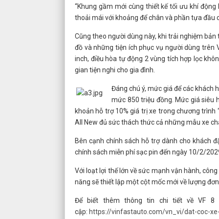
“Khung gầm mới cùng thiết kế tối ưu khí động h
thoải mái với khoảng để chân và phần tựa đầu 
Cũng theo người dùng này, khi trải nghiệm bản t
đồ và những tiện ích phục vụ người dùng trên
inch, điều hòa tự động 2 vùng tích hợp lọc kh
gian tiện nghi cho gia đình.
Đáng chú ý, mức giá để các khách h
mức 850 triệu đồng. Mức giá siêu h
khoản hỗ trợ 10% giá trị xe trong chương trình
All New đủ sức thách thức cả những mẫu xe ch
Bên cạnh chính sách hỗ trợ dành cho khách đ
chính sách miễn phí sạc pin đến ngày 10/2/2029
Với loạt lợi thế lớn về sức mạnh vận hành, công
năng sẽ thiết lập một cột mốc mới về lượng đơ
Để biết thêm thông tin chi tiết về VF 8
cập:
https://vinfastauto.com/vn_vi/dat-coc-xe