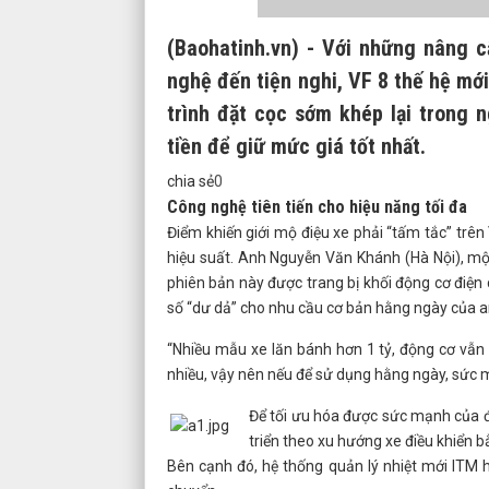
(Baohatinh.vn) - Với những nâng c
nghệ đến tiện nghi, VF 8 thế hệ m
trình đặt cọc sớm khép lại trong 
tiền để giữ mức giá tốt nhất.
chia sẻ
0
Công nghệ tiên tiến cho hiệu năng tối đa
Điểm khiến giới mộ điệu xe phải “tấm tắc” tr
hiệu suất. Anh Nguyễn Văn Khánh (Hà Nội), một
phiên bản này được trang bị khối động cơ điệ
số “dư dả” cho nhu cầu cơ bản hằng ngày của an
“Nhiều mẫu xe lăn bánh hơn 1 tỷ, động cơ vẫn 
nhiều, vậy nên nếu để sử dụng hằng ngày, sức m
Để tối ưu hóa được sức mạnh của độ
triển theo xu hướng xe điều khiển b
Bên cạnh đó, hệ thống quản lý nhiệt mới ITM h