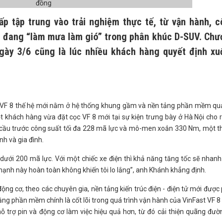
ấp tập trung vào trải nghiệm thực tế, từ vận hành, 
ới đang “làm mưa làm gió” trong phân khúc D-SUV. Ch
ngày 3/6 cũng là lúc nhiều khách hàng quyết định x
ên VF 8 thế hệ mới nằm ở hệ thống khung gầm và nền tảng phần mềm qu
 khách hàng vừa đặt cọc VF 8 mới tại sự kiện trưng bày ở Hà Nội cho 
n cầu trước công suất tối đa 228 mã lực và mô-men xoắn 330 Nm, một 
h và gia đình.
dưới 200 mã lực. Với một chiếc xe điện thì khả năng tăng tốc sẽ nhan
ạnh này hoàn toàn không khiến tôi lo lắng”, anh Khánh khẳng định.
ng cơ, theo các chuyên gia, nền tảng kiến trúc điện - điện tử mới được
ằng phần mềm chính là cốt lõi trong quá trình vận hành của VinFast VF 8
ỗ trợ pin và động cơ làm việc hiệu quả hơn, từ đó cải thiện quãng đườ