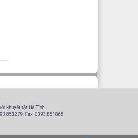
i khuyết tật Hà Tĩnh.
2393.853279; Fax: 0393.851868.