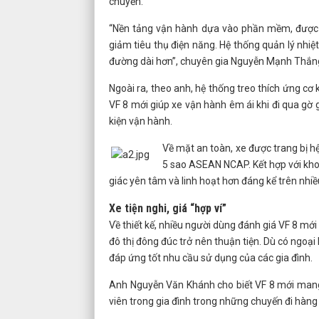
chuyển.
“Nền tảng vận hành dựa vào phần mềm, được đi
giảm tiêu thụ điện năng. Hệ thống quản lý nhiệ
đường dài hơn”, chuyên gia Nguyễn Mạnh Thắng
Ngoài ra, theo anh, hệ thống treo thích ứng cơ
VF 8 mới giúp xe vận hành êm ái khi đi qua gờ 
kiện vận hành.
Về mặt an toàn, xe được trang bị h
5 sao ASEAN NCAP. Kết hợp với kh
giác yên tâm và linh hoạt hơn đáng kể trên nhiề
Xe tiện nghi, giá “hợp ví”
Về thiết kế, nhiều người dùng đánh giá VF 8 mới
đô thị đông đúc trở nên thuận tiện. Dù có ngoại 
đáp ứng tốt nhu cầu sử dụng của các gia đình.
Anh Nguyễn Văn Khánh cho biết VF 8 mới mang 
viên trong gia đình trong những chuyến đi hàng