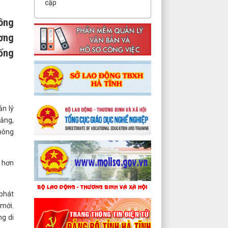
cập
công
ương
uống
ản lý
rằng,
thông
h hơn
 phát
 mới.
ng di