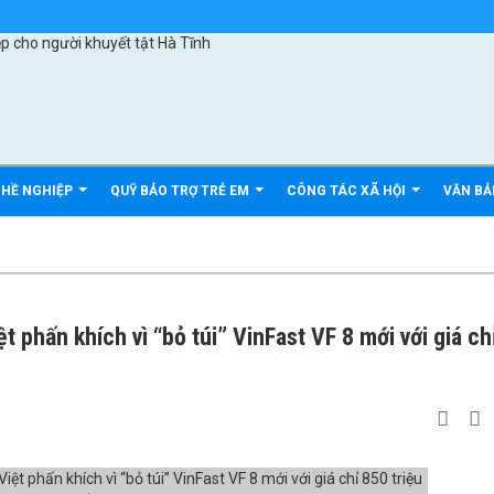
GHỀ NGHIỆP
QUỸ BẢO TRỢ TRẺ EM
CÔNG TÁC XÃ HỘI
VĂN B
t phấn khích vì “bỏ túi” VinFast VF 8 mới với giá ch