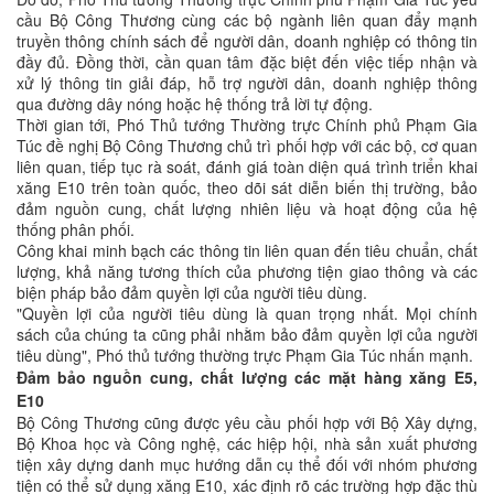
cầu Bộ Công Thương cùng các bộ ngành liên quan đẩy mạnh
truyền thông chính sách để người dân, doanh nghiệp có thông tin
đầy đủ. Đồng thời, cần quan tâm đặc biệt đến việc tiếp nhận và
xử lý thông tin giải đáp, hỗ trợ người dân, doanh nghiệp thông
qua đường dây nóng hoặc hệ thống trả lời tự động.
Thời gian tới, Phó Thủ tướng Thường trực Chính phủ Phạm Gia
Túc đề nghị Bộ Công Thương chủ trì phối hợp với các bộ, cơ quan
liên quan, tiếp tục rà soát, đánh giá toàn diện quá trình triển khai
xăng E10 trên toàn quốc, theo dõi sát diễn biến thị trường, bảo
đảm nguồn cung, chất lượng nhiên liệu và hoạt động của hệ
thống phân phối.
Công khai minh bạch các thông tin liên quan đến tiêu chuẩn, chất
lượng, khả năng tương thích của phương tiện giao thông và các
biện pháp bảo đảm quyền lợi của người tiêu dùng.
"Quyền lợi của người tiêu dùng là quan trọng nhất. Mọi chính
sách của chúng ta cũng phải nhằm bảo đảm quyền lợi của người
tiêu dùng", Phó thủ tướng thường trực Phạm Gia Túc nhấn mạnh.
Đảm bảo nguồn cung, chất lượng các mặt hàng xăng E5,
E10
Bộ Công Thương cũng được yêu cầu phối hợp với Bộ Xây dựng,
Bộ Khoa học và Công nghệ, các hiệp hội, nhà sản xuất phương
tiện xây dựng danh mục hướng dẫn cụ thể đối với nhóm phương
tiện có thể sử dụng xăng E10, xác định rõ các trường hợp đặc thù