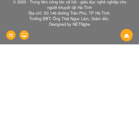
© 2020 - Trung tâm công tác xã hội - giáo dục nghề nghiệp cho
người khuyết tật Hà Tĩnh
Địa chỉ: Số 146 đường Trần Phú, TP Hà Tĩnh.
Trưởng BBT: Ông Thái Ngọc Lâm, Giám đốc.
Designed by NETNghe