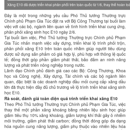
Xăng E10 đã được triển khai phân phối trên toàn quốc từ 1/6, thay thế hoàn t
Đây là một trong những yêu cầu Phó Thủ tướng Thường trực
Chính phủ Phạm Gia Túc đặt ra với Bộ Công Thương tại buổi làm
việc với các bộ, ngành liên quan về tình hình triển khai cung ứng,
phân phối xăng sinh học E10 ngày 2/6.
Tại buổi làm việc, Phó Thủ tướng Thường trực Chính phủ Phạm
Gia Túc nhấn mạnh việc xây dựng, triển khai lộ trình phối trộn,
phân phối xăng E10 trên toàn quốc nhằm giúp người tiêu dùng
được sử dụng sản phẩm có giá hợp lý, phù hợp với thông lệ quốc
tế; đồng thời góp phần giảm phát thải, bảo đảm an ninh năng
lượng và phát triển nông nghiệp trong nước.
Lãnh đạo Chính phủ đánh giá cao các Bộ: Công Thương, Khoa
học và Công nghệ, Xây dựng, Tài chính và các bộ ngành liên
quan, đặc biệt là các doanh nghiệp đầu mối cung cấp xăng dầu
lớn đã thực hiện đầy đủ chủ trương về lộ trình triển khai xăng sinh
học E10.
Rà soát, đánh giá toàn diện quá trình triển khai xăng E10
Theo Phó Thủ tướng Thường trực Chính phủ Phạm Gia Túc, việc
thay thế một phần xăng khoáng bằng nhiên liệu sinh học giúp
giảm tiêu thụ 10% xăng khoáng, giảm lượng khí thải gây ô nhiễm
môi trường, giảm phát thải carbon; đồng thời đóng góp đa dạng
hóa nguồn cung năng lượng, giảm phụ thuộc vào nhiên liệu hóa