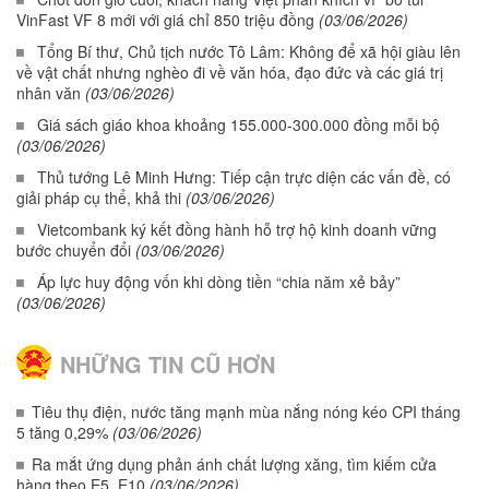
VinFast VF 8 mới với giá chỉ 850 triệu đồng
(03/06/2026)
Tổng Bí thư, Chủ tịch nước Tô Lâm: Không để xã hội giàu lên
về vật chất nhưng nghèo đi về văn hóa, đạo đức và các giá trị
nhân văn
(03/06/2026)
Giá sách giáo khoa khoảng 155.000-300.000 đồng mỗi bộ
(03/06/2026)
Thủ tướng Lê Minh Hưng: Tiếp cận trực diện các vấn đề, có
giải pháp cụ thể, khả thi
(03/06/2026)
Vietcombank ký kết đồng hành hỗ trợ hộ kinh doanh vững
bước chuyển đổi
(03/06/2026)
Áp lực huy động vốn khi dòng tiền “chia năm xẻ bảy”
(03/06/2026)
NHỮNG TIN CŨ HƠN
Tiêu thụ điện, nước tăng mạnh mùa nắng nóng kéo CPI tháng
5 tăng 0,29%
(03/06/2026)
Ra mắt ứng dụng phản ánh chất lượng xăng, tìm kiếm cửa
hàng theo E5, E10
(03/06/2026)