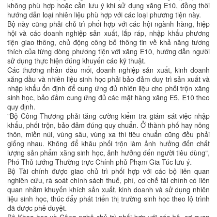
không phù hợp hoặc cần lưu ý khi sử dụng xăng E10, đồng thời
hướng dẫn loại nhiên liệu phù hợp với các loại phương tiện này.
Bộ này cũng phải chủ trì phối hợp với các hội ngành hàng, hiệp
hội và các doanh nghiệp sản xuất, lắp ráp, nhập khẩu phương
tiện giao thông, chủ động công bố thông tin về khả năng tương
thích của từng dòng phương tiện với xăng E10, hướng dẫn người
sử dụng thực hiện đúng khuyến cáo kỹ thuật.
Các thương nhân đầu mối, doanh nghiệp sản xuất, kinh doanh
xăng dầu và nhiên liệu sinh học phải bảo đảm duy trì sản xuất và
nhập khẩu ổn định để cung ứng đủ nhiên liệu cho phối trộn xăng
sinh học, bảo đảm cung ứng đủ các mặt hàng xăng E5, E10 theo
quy định.
"Bộ Công Thương phải tăng cường kiểm tra giám sát việc nhập
khẩu, phối trộn, bảo đảm đúng quy chuẩn. Ở thành phố hay nông
thôn, miền núi, vùng sâu, vùng xa thì tiêu chuẩn cũng đều phải
giống nhau. Không để khâu phối trộn làm ảnh hưởng đến chất
lượng sản phẩm xăng sinh học, ảnh hưởng đến người tiêu dùng",
Phó Thủ tướng Thường trực Chính phủ Phạm Gia Túc lưu ý.
Bộ Tài chính được giao chủ trì phối hợp với các bộ liên quan
nghiên cứu, rà soát chính sách thuế, phí, cơ chế tài chính có liên
quan nhằm khuyến khích sản xuất, kinh doanh và sử dụng nhiên
liệu sinh học, thúc đẩy phát triển thị trường sinh học theo lộ trình
đã được phê duyệt.
Bộ Khoa học và Công nghệ chủ trì phối hợp với các bộ, cơ quan