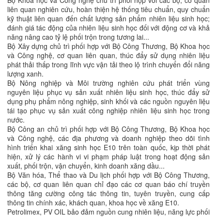
liên quan nghiên cứu, hoàn thiện hệ thống tiêu chuẩn, quy chuẩn
kỹ thuật liên quan đến chất lượng sản phẩm nhiên liệu sinh học;
đánh giá tác động của nhiên liệu sinh học đối với động cơ và khả
năng nâng cao tỷ lệ phối trộn trong tương lai...
Bộ Xây dựng chủ trì phối hợp với Bộ Công Thương, Bộ Khoa học
và Công nghệ, cơ quan liên quan, thúc đẩy sử dụng nhiên liệu
phát thải thấp trong lĩnh vực vận tải theo lộ trình chuyển đổi năng
lượng xanh.
Bộ Nông nghiệp và Môi trường nghiên cứu phát triển vùng
nguyên liệu phục vụ sản xuất nhiên liệu sinh học, thúc đẩy sử
dụng phụ phẩm nông nghiệp, sinh khối và các nguồn nguyên liệu
tái tạo phục vụ sản xuất công nghiệp nhiên liệu sinh học trong
nước.
Bộ Công an chủ trì phối hợp với Bộ Công Thương, Bộ Khoa học
và Công nghệ, các địa phương và doanh nghiệp theo dõi tình
hình triển khai xăng sinh học E10 trên toàn quốc, kịp thời phát
hiện, xử lý các hành vi vi phạm pháp luật trong hoạt động sản
xuất, phối trộn, vận chuyển, kinh doanh xăng dầu...
Bộ Văn hóa, Thể thao và Du lịch phối hợp với Bộ Công Thương,
các bộ, cơ quan liên quan chỉ đạo các cơ quan báo chí truyền
thông tăng cường công tác thông tin, tuyên truyền, cung cấp
thông tin chính xác, khách quan, khoa học về xăng E10.
Petrolimex, PV OIL bảo đảm nguồn cung nhiên liệu, năng lực phối