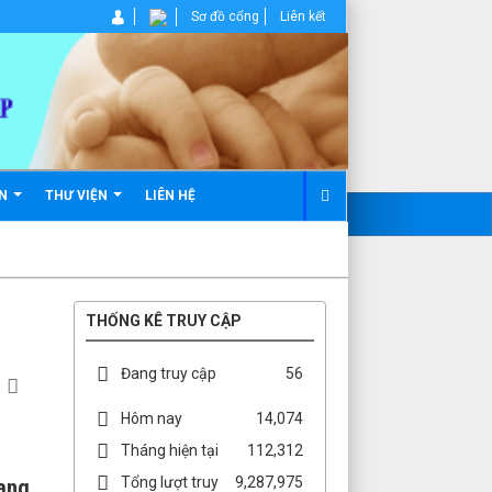
Sơ đồ cổng
Liên kết
ẢN
THƯ VIỆN
LIÊN HỆ
THỐNG KÊ TRUY CẬP
Đang truy cập
56
Hôm nay
14,074
Tháng hiện tại
112,312
Tổng lượt truy
9,287,975
đang