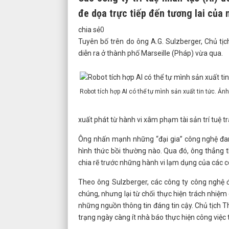
đe dọa trực tiếp đến tương lai của 
chia sẻ
0
Tuyên bố trên do ông A.G. Sulzberger, Chủ tịc
diễn ra ở thành phố Marseille (Pháp) vừa qua.
Robot tích hợp AI có thể tự mình sản xuất tin tức. Ản
xuất phát từ hành vi xâm phạm tài sản trí tuệ 
Ông nhấn mạnh những “đại gia” công nghệ đang
hình thức bồi thường nào. Qua đó, ông thẳng t
chia rẽ trước những hành vi lạm dụng của các 
Theo ông Sulzberger, các công ty công nghệ đ
chúng, nhưng lại từ chối thực hiện trách nhiệm 
những nguồn thông tin đáng tin cậy. Chủ tịch T
trạng ngày càng ít nhà báo thực hiện công việc 