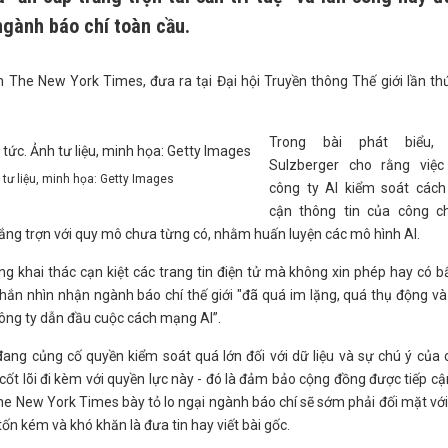
ngành báo chí toàn cầu.
h The New York Times, đưa ra tại Đại hội Truyền thông Thế giới lần th
Trong bài phát biểu,
Sulzberger cho rằng việc
h tư liệu, minh họa: Getty Images
công ty AI kiểm soát cách 
cận thông tin của công c
trắng trợn với quy mô chưa từng có, nhằm huấn luyện các mô hình AI.
 khai thác cạn kiệt các trang tin điện tử mà không xin phép hay có b
hắn nhìn nhận ngành báo chí thế giới "đã quá im lặng, quá thụ động v
công ty dẫn đầu cuộc cách mạng AI”.
ang củng cố quyền kiểm soát quá lớn đối với dữ liệu và sự chú ý của
cốt lõi đi kèm với quyền lực này - đó là đảm bảo cộng đồng được tiếp cậ
he New York Times bày tỏ lo ngại ngành báo chí sẽ sớm phải đối mặt với
tốn kém và khó khăn là đưa tin hay viết bài gốc.