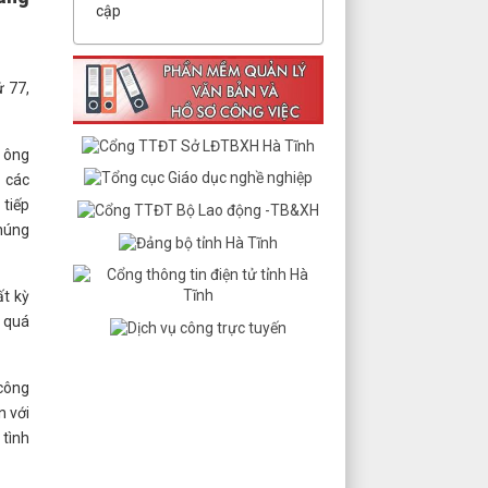
cập
ứ 77,
 ông
 các
tiếp
húng
ất kỳ
à quá
 công
n với
 tình