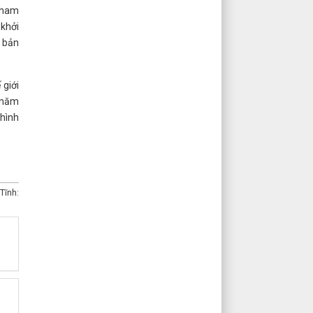
 tham
khởi
ó bản
 giới
 năm
 hình
Tĩnh: