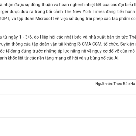
ã nhận được sự đồng thuận và hoan nghênh nhiệt liệt của các đại biểu
erger được đưa ra trong bối cảnh The New York Times đang tiến hành 
tGPT, và tập đoàn Microsoft về việc sử dụng trái phép các tác phẩm c
a từ ngày 1 - 3/6, do Hiệp hội các nhật báo và nhà xuất bản tin tức Thế
ruyền thông của tập đoàn vận tải khổng lồ CMA CGM, tổ chức. Sự kiện
quốc tế đang đứng trước những áp lực nặng nề về nguy cơ đổ vỡ của mô
ranh khốc liệt từ các nền tảng mạng xã hội và sự bùng nổ của AI.
Nguồn tin:
Theo Báo Hà 