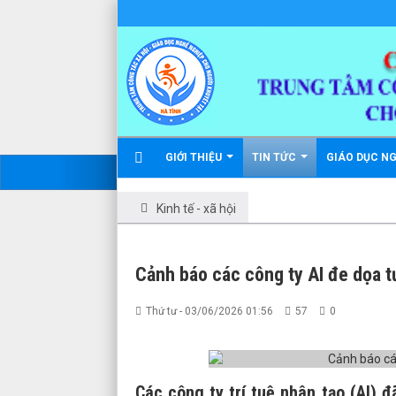
GIỚI THIỆU
TIN TỨC
GIÁO DỤC N
Kinh tế - xã hội
Cảnh báo các công ty AI đe dọa t
Thứ tư - 03/06/2026 01:56
57
0
Các công ty trí tuệ nhân tạo (AI) đ