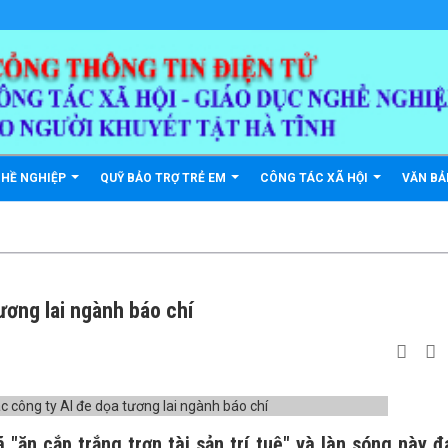
GHỀ NGHIỆP
QUỸ BẢO TRỢ TRẺ EM
CÔNG TÁC XÃ HỘI
VĂN B
ương lai ngành báo chí
ã "ăn cắp trắng trợn tài sản trí tuệ" và làn sóng này 