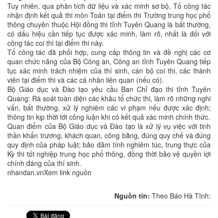
Tuy nhiên, qua phân tích dữ liệu và xác minh sơ bộ, Tổ công tác
nhận định kết quả thi môn Toán tại điểm thi Trường trung học phổ
thông chuyên thuộc Hội đồng thi tỉnh Tuyên Quang là bất thường,
có dấu hiệu cần tiếp tục được xác minh, làm rõ, nhất là đối với
công tác coi thi tại điểm thi này.
Tổ công tác đã phối hợp, cung cấp thông tin và đề nghị các cơ
quan chức năng của Bộ Công an, Công an tỉnh Tuyên Quang tiếp
tục xác minh trách nhiệm của thí sinh, cán bộ coi thi, các thành
viên tại điểm thi và các cá nhân liên quan (nếu có).
Bộ Giáo dục và Đào tạo yêu cầu Ban Chỉ đạo thi tỉnh Tuyên
Quang: Rà soát toàn diện các khâu tổ chức thi, làm rõ những nghi
vấn, bất thường, xử lý nghiêm các vi phạm nếu được xác định;
thông tin kịp thời tới công luận khi có kết quả xác minh chính thức.
Quan điểm của Bộ Giáo dục và Đào tạo là xử lý vụ việc với tinh
thần khẩn trương, khách quan, công bằng, đúng quy chế và đúng
quy định của pháp luật; bảo đảm tính nghiêm túc, trung thực của
Kỳ thi tốt nghiệp trung học phổ thông, đồng thời bảo vệ quyền lợi
chính đáng của thí sinh.
nhandan.vnXem link nguồn
Nguồn tin:
Theo Báo Hà Tĩnh: