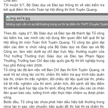
Chia sẻ
0
Tối muộn 5/7, Bộ Giáo dục và Đào tạo thông tin về việc kiểm tra
kết quả điểm thi môn Toán tại Hội đồng thi tỉnh Tuyên Quang.
Những nghi vấn có sự bất thường trong coi thi tại điểm thi THPT Chuyên Tuy
Theo đó, ngày 2/7, Bộ Giáo dục và Đào tạo đã thành lập Tổ công
tác kiểm tra, xác minh các nội dung liên quan đến kết quả thi tại
Hội đồng thi môn Toán tỉnh Tuyên Quang. Tổ công tác gồm đại
diện các đơn vị chức năng của Bộ Giáo dục và Đào tạo và Bộ
Công an, làm việc dưới sự chỉ đạo trực tiếp, thường xuyên của
Thứ trưởng Thường trực Giáo dục và Đào tạo Phạm Ngọc
Thưởng, Trưởng ban Chỉ đạo cấp quốc gia Kỳ thi tốt nghiệp trung
học phổ thông năm 2026.
Tổ công tác đã làm việc với Ban Chỉ đạo thi tỉnh Tuyên Quang, rà
soát hồ sơ công tác coi thi, chấm thi; kiểm tra quy trình bảo quản
bài thi, chấm thi trắc nghiệm; đối chiếu dữ liệu quét bài thi, phiếu
trả lời trắc nghiệm của thí sinh; phân tích, đối sánh dữ liệu điểm
thi với kết quả học tập của thí sinh; đồng thời yêu cầu các cá nhân
liên quan báo cáo, tường trình việc thực hiện nhiệm vụ được phân
công.
Bước đầu, Tổ công tác chưa phát hiện dấu hiệu bất thường trong
công tác in sao, vận chuyển, bảo quản đề thi, bài thi và chấm thi.