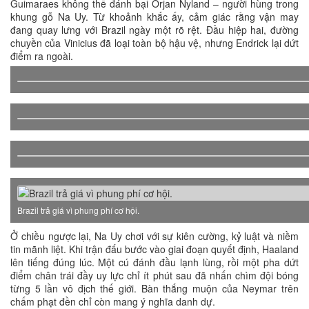
Guimaraes không thể đánh bại Orjan Nyland – người hùng trong
khung gỗ Na Uy. Từ khoảnh khắc ấy, cảm giác rằng vận may
đang quay lưng với Brazil ngày một rõ rệt. Đầu hiệp hai, đường
chuyền của Vinicius đã loại toàn bộ hậu vệ, nhưng Endrick lại dứt
điểm ra ngoài.
Brazil trả giá vì phung phí cơ hội.
Ở chiều ngược lại, Na Uy chơi với sự kiên cường, kỷ luật và niềm
tin mãnh liệt. Khi trận đấu bước vào giai đoạn quyết định, Haaland
lên tiếng đúng lúc. Một cú đánh đầu lạnh lùng, rồi một pha dứt
điểm chân trái đầy uy lực chỉ ít phút sau đã nhấn chìm đội bóng
từng 5 lần vô địch thế giới. Bàn thắng muộn của Neymar trên
chấm phạt đền chỉ còn mang ý nghĩa danh dự.