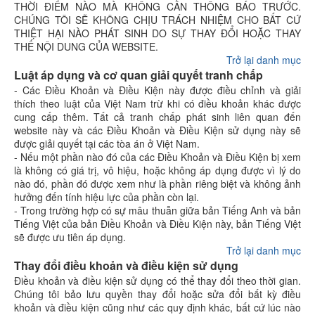
THỜI ĐIỂM NÀO MÀ KHÔNG CẦN THÔNG BÁO TRƯỚC.
CHÚNG TÔI SẼ KHÔNG CHỊU TRÁCH NHIỆM CHO BẤT CỨ
THIỆT HẠI NÀO PHÁT SINH DO SỰ THAY ĐỔI HOẶC THAY
THẾ NỘI DUNG CỦA WEBSITE.
Trở lại danh mục
Luật áp dụng và cơ quan giải quyết tranh chấp
- Các Điều Khoản và Điều Kiện này được điều chỉnh và giải
thích theo luật của Việt Nam trừ khi có điều khoản khác được
cung cấp thêm. Tất cả tranh chấp phát sinh liên quan đến
website này và các Điều Khoản và Điều Kiện sử dụng này sẽ
được giải quyết tại các tòa án ở Việt Nam.
- Nếu một phần nào đó của các Điều Khoản và Điều Kiện bị xem
là không có giá trị, vô hiệu, hoặc không áp dụng được vì lý do
nào đó, phần đó được xem như là phần riêng biệt và không ảnh
hưởng đến tính hiệu lực của phần còn lại.
- Trong trường hợp có sự mâu thuẫn giữa bản Tiếng Anh và bản
Tiếng Việt của bản Điều Khoản và Điều Kiện này, bản Tiếng Việt
sẽ được ưu tiên áp dụng.
Trở lại danh mục
Thay đổi điều khoản và điều kiện sử dụng
Điều khoản và điều kiện sử dụng có thể thay đổi theo thời gian.
Chúng tôi bảo lưu quyền thay đổi hoặc sửa đổi bất kỳ điều
khoản và điều kiện cũng như các quy định khác, bất cứ lúc nào