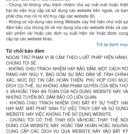
- Chúng tôi không chịu trách nhiệm cho sự mất mát hoặc thiệt
hại do việc truy cập và sử dụng các website bên ngoài, và bạn
phải chịu mọi rủi ro khi truy cập các website đó.
- Không có nội dung nào trong Website này thể hiện như một sự
đảm bảo của chúng tôi về nội dung của các website khác và các
sản phẩm và/ hoặc các dịch vụ xuất hiện và/ hoặc được cung
cấp tại các website khác.
Trở lại danh mục
Từ chối bảo đảm
NGOẠI TRỪ PHẠM VI BỊ CẤM THEO LUẬT PHÁP HIỆN HÀNH,
CHÚNG TÔI SẼ:
- KHÔNG CHỊU TRÁCH NHIỆM HAY BẢO ĐẢM, MỘT CÁCH RÕ
RÀNG HAY NGỤ Ý, BAO GỒM SỰ BẢO ĐẢM VỀ TÍNH CHÍNH
XÁC, MỨC ĐỘ TIN CẬY, HOÀN THIỆN, PHÙ HỢP CHO MỤC
ĐÍCH CỤ THỂ, SỰ KHÔNG XÂM PHẠM QUYỀN CỦA BÊN THỨ
3 VÀ/HOẶC TÍNH AN TOÀN CỦA NỘI DỤNG WEBSITE NÀY, VÀ
NHỮNG TUYÊN BỐ, ĐẢM BẢO CÓ LIÊN QUAN.
- KHÔNG CHỊU TRÁCH NHIỆM CHO BẤT KỲ SỰ THIỆT HẠI
HAY MẤT MÁT PHÁT SINH TỪ VIỆC TRUY CẬP VÀ SỬ DỤNG
WEBSITE HAY VIỆC KHÔNG THỂ SỬ DỤNG WEBSITE.
- CHÚNG TÔI CÓ THỂ THAY ĐỔI VÀ/HOẶC THAY THẾ NỘI
DUNG CỦA WEBSITE NÀY, HOẶC TẠM HOÃN HOẶC NGƯNG
CUNG CẤP CÁC DỊCH VỤ QUA WEBSITE NÀY VÀO BẤT KỲ