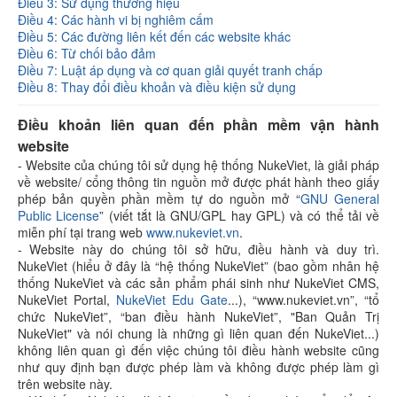
Điều 3: Sử dụng thương hiệu
Điều 4: Các hành vi bị nghiêm cấm
Điều 5: Các đường liên kết đến các website khác
Điều 6: Từ chối bảo đảm
Điều 7: Luật áp dụng và cơ quan giải quyết tranh chấp
Điều 8: Thay đổi điều khoản và điều kiện sử dụng
Điều khoản liên quan đến phần mềm vận hành
website
- Website của chúng tôi sử dụng hệ thống NukeViet, là giải pháp
về website/ cổng thông tin nguồn mở được phát hành theo giấy
phép bản quyền phần mềm tự do nguồn mở “
GNU General
Public License
” (viết tắt là GNU/GPL hay GPL) và có thể tải về
miễn phí tại trang web
www.nukeviet.vn
.
- Website này do chúng tôi sở hữu, điều hành và duy trì.
NukeViet (hiểu ở đây là “hệ thống NukeViet” (bao gồm nhân hệ
thống NukeViet và các sản phẩm phái sinh như NukeViet CMS,
NukeViet Portal,
NukeViet Edu Gate
...), “www.nukeviet.vn”, “tổ
chức NukeViet”, “ban điều hành NukeViet”, "Ban Quản Trị
NukeViet" và nói chung là những gì liên quan đến NukeViet...)
không liên quan gì đến việc chúng tôi điều hành website cũng
như quy định bạn được phép làm và không được phép làm gì
trên website này.