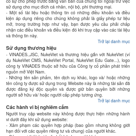
có sự cho phép trước bằng văn bản của chúng tôi ngoại trừ việc
sử dụng cho mục đích cá nhân, nội bộ, phi thương mại.
- Một số tài liệu hoặc thông tin có những điều khoản và điều
kiện áp dụng riêng cho chúng không phải là giấy phép tư liệu
mở, trong trường hợp như vậy, bạn được yêu cầu phải chấp
nhận các điều khoản và điều kiện đó khi truy cập vào các tài liệu
và thông tin này.
Trở lại danh mục
Sử dụng thương hiệu
- VINADES.,JSC, NukeViet và thương hiệu gắn với NukeViet (ví
dụ NukeViet CMS, NukeViet Portal, NukeViet Edu Gate...), logo
công ty VINADES thuộc sở hữu của Công ty cổ phần phát triển
nguồn mở Việt Nam.
- Những tên sản phẩm, tên dịch vụ khác, logo và/ hoặc những
tên công ty được sử dụng trong Website này là những tài sản đã
được đăng ký độc quyền và được giữ bản quyền bởi những
người sở hữu và/ hoặc người cấp phép tương ứng.
Trở lại danh mục
Các hành vi bị nghiêm cấm
Người truy cập website này không được thực hiện những hành
vi dưới đây khi sử dụng website:
- Xâm phạm các quyền hợp pháp (bao gồm nhưng không giới
hạn đối với các quyền riêng tư và chung) của người khác.