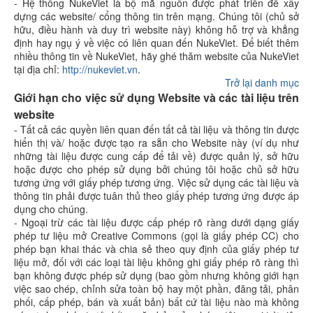
- Hệ thống NukeViet là bộ mã nguồn được phát triển để xây
dựng các website/ cổng thông tin trên mạng. Chúng tôi (chủ sở
hữu, điều hành và duy trì website này) không hỗ trợ và khẳng
định hay ngụ ý về việc có liên quan đến NukeViet. Để biết thêm
nhiều thông tin về NukeViet, hãy ghé thăm website của NukeViet
tại địa chỉ:
http://nukeviet.vn
.
Trở lại danh mục
Giới hạn cho việc sử dụng Website và các tài liệu trên
website
- Tất cả các quyền liên quan đến tất cả tài liệu và thông tin được
hiển thị và/ hoặc được tạo ra sẵn cho Website này (ví dụ như
những tài liệu được cung cấp để tải về) được quản lý, sở hữu
hoặc được cho phép sử dụng bởi chúng tôi hoặc chủ sở hữu
tương ứng với giấy phép tương ứng. Việc sử dụng các tài liệu và
thông tin phải được tuân thủ theo giấy phép tương ứng được áp
dụng cho chúng.
- Ngoại trừ các tài liệu được cấp phép rõ ràng dưới dạng giấy
phép tư liệu mở Creative Commons (gọi là giấy phép CC) cho
phép bạn khai thác và chia sẻ theo quy định của giấy phép tư
liệu mở, đối với các loại tài liệu không ghi giấy phép rõ ràng thì
bạn không được phép sử dụng (bao gồm nhưng không giới hạn
việc sao chép, chỉnh sửa toàn bộ hay một phần, đăng tải, phân
phối, cấp phép, bán và xuất bản) bất cứ tài liệu nào mà không