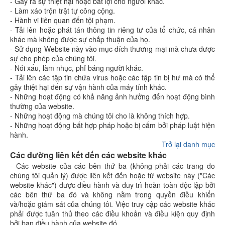
- Gây ra sự thiệt hại hoặc bất lợi cho người khác.
- Làm xáo trộn trật tự công cộng.
- Hành vi liên quan đến tội phạm.
- Tải lên hoặc phát tán thông tin riêng tư của tổ chức, cá nhân
khác mà không được sự chấp thuận của họ.
- Sử dụng Website này vào mục đích thương mại mà chưa được
sự cho phép của chúng tôi.
- Nói xấu, làm nhục, phỉ báng người khác.
- Tải lên các tập tin chứa virus hoặc các tập tin bị hư mà có thể
gây thiệt hại đến sự vận hành của máy tính khác.
- Những hoạt động có khả năng ảnh hưởng đến hoạt động bình
thường của website.
- Những hoạt động mà chúng tôi cho là không thích hợp.
- Những hoạt động bất hợp pháp hoặc bị cấm bởi pháp luật hiện
hành.
Trở lại danh mục
Các đường liên kết đến các website khác
- Các website của các bên thứ ba (không phải các trang do
chúng tôi quản lý) được liên kết đến hoặc từ website này ("Các
website khác") được điều hành và duy trì hoàn toàn độc lập bởi
các bên thứ ba đó và không nằm trong quyền điều khiển
và/hoặc giám sát của chúng tôi. Việc truy cập các website khác
phải được tuân thủ theo các điều khoản và điều kiện quy định
bởi ban điều hành của website đó.