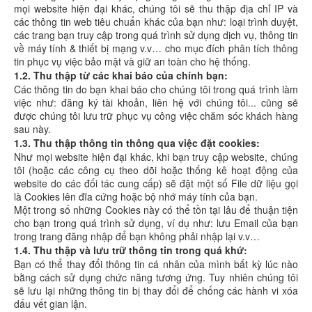
mọi website hiện đại khác, chúng tôi sẽ thu thập địa chỉ IP và
các thông tin web tiêu chuẩn khác của bạn như: loại trình duyệt,
các trang bạn truy cập trong quá trình sử dụng dịch vụ, thông tin
về máy tính & thiết bị mạng v.v… cho mục đích phân tích thông
tin phục vụ việc bảo mật và giữ an toàn cho hệ thống.
1.2. Thu thập từ các khai báo của chính bạn:
Các thông tin do bạn khai báo cho chúng tôi trong quá trình làm
việc như: đăng ký tài khoản, liên hệ với chúng tôi... cũng sẽ
được chúng tôi lưu trữ phục vụ công việc chăm sóc khách hàng
sau này.
1.3. Thu thập thông tin thông qua việc đặt cookies:
Như mọi website hiện đại khác, khi bạn truy cập website, chúng
tôi (hoặc các công cụ theo dõi hoặc thống kê hoạt động của
website do các đối tác cung cấp) sẽ đặt một số File dữ liệu gọi
là Cookies lên đĩa cứng hoặc bộ nhớ máy tính của bạn.
Một trong số những Cookies này có thể tồn tại lâu để thuận tiện
cho bạn trong quá trình sử dụng, ví dụ như: lưu Email của bạn
trong trang đăng nhập để bạn không phải nhập lại v.v…
1.4. Thu thập và lưu trữ thông tin trong quá khứ:
Bạn có thể thay đổi thông tin cá nhân của mình bất kỳ lúc nào
bằng cách sử dụng chức năng tương ứng. Tuy nhiên chúng tôi
sẽ lưu lại những thông tin bị thay đổi để chống các hành vi xóa
dấu vết gian lận.