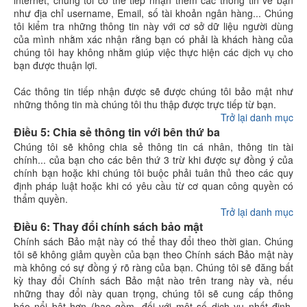
internet, chúng tôi có thể tiếp nhận thêm các thông tin về bạn
như địa chỉ username, Email, số tài khoản ngân hàng... Chúng
tôi kiểm tra những thông tin này với cơ sở dữ liệu người dùng
của mình nhằm xác nhận rằng bạn có phải là khách hàng của
chúng tôi hay không nhằm giúp việc thực hiện các dịch vụ cho
bạn được thuận lợi.
Các thông tin tiếp nhận được sẽ được chúng tôi bảo mật như
những thông tin mà chúng tôi thu thập được trực tiếp từ bạn.
Trở lại danh mục
Điều 5: Chia sẻ thông tin với bên thứ ba
Chúng tôi sẽ không chia sẻ thông tin cá nhân, thông tin tài
chính... của bạn cho các bên thứ 3 trừ khi được sự đồng ý của
chính bạn hoặc khi chúng tôi buộc phải tuân thủ theo các quy
định pháp luật hoặc khi có yêu cầu từ cơ quan công quyền có
thẩm quyền.
Trở lại danh mục
Điều 6: Thay đổi chính sách bảo mật
Chính sách Bảo mật này có thể thay đổi theo thời gian. Chúng
tôi sẽ không giảm quyền của bạn theo Chính sách Bảo mật này
mà không có sự đồng ý rõ ràng của bạn. Chúng tôi sẽ đăng bất
kỳ thay đổi Chính sách Bảo mật nào trên trang này và, nếu
những thay đổi này quan trọng, chúng tôi sẽ cung cấp thông
báo nổi bật hơn (bao gồm, đối với một số dịch vụ nhất định,