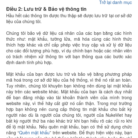
Trở lại danh mục
Điều 2: Lưu trữ & Bảo vệ thông tin
Hầu hết các thông tin được thu thập sẽ được lưu trữ tại cơ sở dữ
liệu của chúng tôi.
Chúng tôi bảo vệ dữ liệu cá nhân của các bạn bằng các hình
thức như: mật khẩu, tường lửa, mã hóa cùng các hình thức
thích hợp khác và chỉ cấp phép việc truy cập và xử lý dữ liệu
cho các đối tượng phù hợp, ví dụ chính bạn hoặc các nhân viên
có trách nhiệm xử thông tin với bạn thông qua các bước xác
định danh tính phù hợp.
Mật khẩu của bạn được lưu trữ và bảo vệ bằng phương pháp
mã hoá trong cơ sở dữ liệu của hệ thống, vì thế nó rất an toàn.
Tuy nhiên, chúng tôi khuyên bạn không nên dùng lại mật khẩu
này trên các website khác. Mật khẩu của bạn là cách duy nhất
để bạn đăng nhập vào tài khoản thành viên của mình trong
website này, vì thế hãy cất giữ nó cẩn thận. Trong mọi trường
hợp bạn không nên cung cấp thông tin mật khẩu cho bất kỳ
người nào dù là người của chúng tôi, người của NukeViet hay
bất kỳ người thứ ba nào khác trừ khi bạn hiểu rõ các rủi ro khi
để lộ mật khẩu. Nếu quên mật khẩu, bạn có thể sử dụng chức
năng “
Quên mật khẩu
” trên website. Để thực hiện việc này, bạn