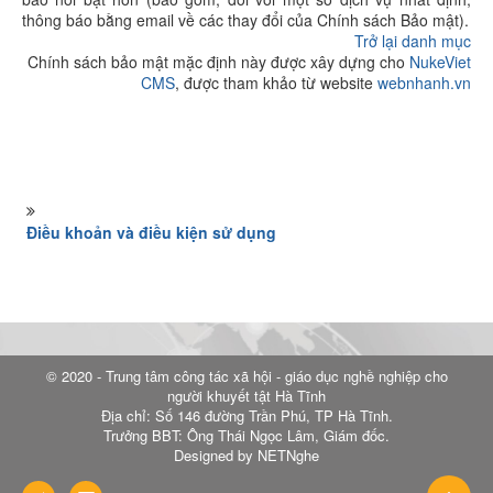
thông báo bằng email về các thay đổi của Chính sách Bảo mật).
Trở lại danh mục
Chính sách bảo mật mặc định này được xây dựng cho
NukeViet
CMS
, được tham khảo từ website
webnhanh.vn
Điều khoản và điều kiện sử dụng
© 2020 - Trung tâm công tác xã hội - giáo dục nghề nghiệp cho
người khuyết tật Hà Tĩnh
Địa chỉ: Số 146 đường Trần Phú, TP Hà Tĩnh.
Trưởng BBT: Ông Thái Ngọc Lâm, Giám đốc.
Designed by NETNghe