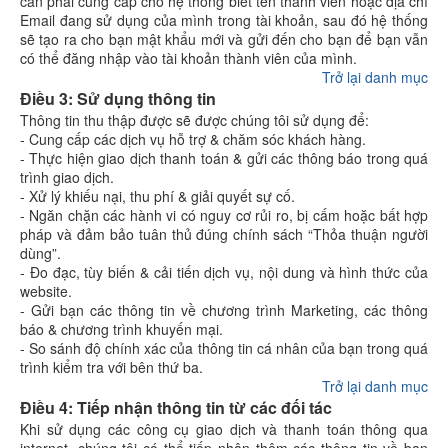
cần phải cung cấp cho hệ thống biết tên thành viên hoặc địa chỉ
Email đang sử dụng của mình trong tài khoản, sau đó hệ thống
sẽ tạo ra cho bạn mật khẩu mới và gửi đến cho bạn để bạn vẫn
có thể đăng nhập vào tài khoản thành viên của mình.
Trở lại danh mục
Điều 3: Sử dụng thông tin
Thông tin thu thập được sẽ được chúng tôi sử dụng để:
- Cung cấp các dịch vụ hỗ trợ & chăm sóc khách hàng.
- Thực hiện giao dịch thanh toán & gửi các thông báo trong quá
trình giao dịch.
- Xử lý khiếu nại, thu phí & giải quyết sự cố.
- Ngăn chặn các hành vi có nguy cơ rủi ro, bị cấm hoặc bất hợp
pháp và đảm bảo tuân thủ đúng chính sách “Thỏa thuận người
dùng”.
- Đo đạc, tùy biến & cải tiến dịch vụ, nội dung và hình thức của
website.
- Gửi bạn các thông tin về chương trình Marketing, các thông
báo & chương trình khuyến mại.
- So sánh độ chính xác của thông tin cá nhân của bạn trong quá
trình kiểm tra với bên thứ ba.
Trở lại danh mục
Điều 4: Tiếp nhận thông tin từ các đối tác
Khi sử dụng các công cụ giao dịch và thanh toán thông qua