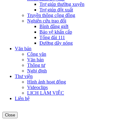
Trợ giúp thường xuyên
Trợ giúp đột xuất
Truyền thông cộng đồng
Nghiên cứu trao đổi
Bình đẳng giới
Bảo vệ khẩn cấp
Tổng đài 111
Đường dây nóng
Văn bản
Công văn
Văn bản
Thông tư
Nghị định
Thư viện
Hình ảnh hoạt động
Videoclips
LICH LÀM VIỆC
Liên hệ
Close