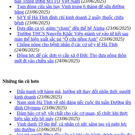
ban Trung ương MTTQ Việt Nam
(23/06/2025)
Tạm đóng cửa sân bay Vinh trong 6 tháng để sửa đường
băng
(23/06/2025)
Sở Y tế Hà Tĩnh đình chỉ kinh doanh 2 quầy thuốc chữa
bệnh
(23/06/2025)
Đưa dân ca ví, giặm “chạm” đến thế hệ Alpha
(23/06/2025)
Trường THCS Nguyễn Khắc Viện giành vé vào tứ kết sau
màn thể hiện xuất sắc tại “Ô cửa tiếng Anh”
(23/06/2025)
Chống nóng cho bệnh nhân ở các cơ sở y tế Hà Tĩnh
(24/06/2025)
Động lực để các đơn vị cấp xã ở Đức Thọ đưa nông thôn
mới đi vào chiều sâu
(24/06/2025)
Những tin cũ hơn
Đấu tranh với hàng giả, hướng tới thay đổi nhận thức người
kinh doanh
(23/06/2025)
Nam sinh Hà Tĩnh về nhì đáng tiếc cuộc thi tuần Đường lên
đỉnh Olympia
(23/06/2025)
Đảm bảo cơ sở, vật chất cho các cơ quan, tổ chức khi thực
hiện sắp xếp bộ máy
(23/06/2025)
Vinh danh 19 tập thể, cá nhân có sức sáng tạo và nghị lực
phi thường
(23/06/2025)
Vai trò người đứng đầu cấp xã khi vận hành chính quyền địa