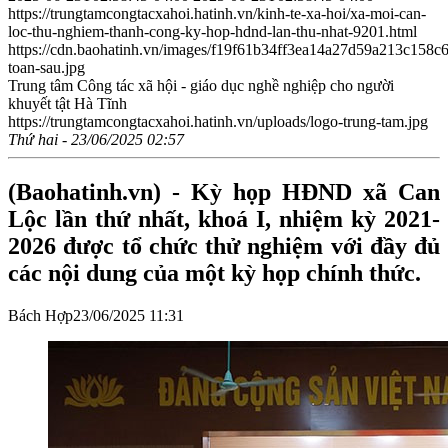
https://trungtamcongtacxahoi.hatinh.vn/kinh-te-xa-hoi/xa-moi-can-
loc-thu-nghiem-thanh-cong-ky-hop-hdnd-lan-thu-nhat-9201.html
https://cdn.baohatinh.vn/images/f19f61b34ff3ea14a27d59a213c1
toan-sau.jpg
Trung tâm Công tác xã hội - giáo dục nghề nghiệp cho người
khuyết tật Hà Tĩnh
https://trungtamcongtacxahoi.hatinh.vn/uploads/logo-trung-tam.jpg
Thứ hai - 23/06/2025 02:57
(Baohatinh.vn) - Kỳ họp HĐND xã Can
Lộc lần thứ nhất, khoá I, nhiệm kỳ 2021-
2026 được tổ chức thử nghiệm với đầy đủ
các nội dung của một kỳ họp chính thức.
Bách Hợp23/06/2025 11:31