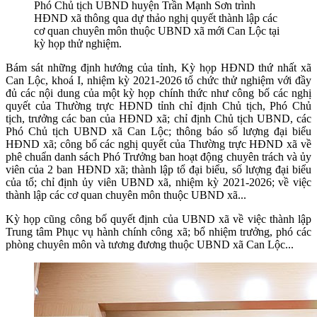
Phó Chủ tịch UBND huyện Trần Mạnh Sơn trình
HĐND xã thông qua dự thảo nghị quyết thành lập các
cơ quan chuyên môn thuộc UBND xã mới Can Lộc tại
kỳ họp thử nghiệm.
Bám sát những định hướng của tỉnh, Kỳ họp HĐND thứ nhất xã
Can Lộc, khoá I, nhiệm kỳ 2021-2026 tổ chức thử nghiệm với đầy
đủ các nội dung của một kỳ họp chính thức như công bố các nghị
quyết của Thường trực HĐND tỉnh chỉ định Chủ tịch, Phó Chủ
tịch, trưởng các ban của HĐND xã; chỉ định Chủ tịch UBND, các
Phó Chủ tịch UBND xã Can Lộc; thông báo số lượng đại biểu
HĐND xã; công bố các nghị quyết của Thường trực HĐND xã về
phê chuẩn danh sách Phó Trưởng ban hoạt động chuyên trách và ủy
viên của 2 ban HĐND xã; thành lập tổ đại biểu, số lượng đại biểu
của tổ; chỉ định ủy viên UBND xã, nhiệm kỳ 2021-2026; về việc
thành lập các cơ quan chuyên môn thuộc UBND xã...
Kỳ họp cũng công bố quyết định của UBND xã về việc thành lập
Trung tâm Phục vụ hành chính công xã; bổ nhiệm trưởng, phó các
phòng chuyên môn và tương đương thuộc UBND xã Can Lộc...