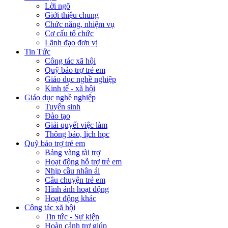
Lời ngõ
Giới thiệu chung
Chức năng, nhiệm vụ
Cơ cấu tổ chức
Lãnh đạo đơn vị
Tin Tức
Công tác xã hội
Quỹ bảo trợ trẻ em
Giáo dục nghề nghiệp
Kinh tế - xã hội
Giáo dục nghề nghiệp
Tuyển sinh
Đào tạo
Giải quyết việc làm
Thông báo, lịch học
Quỹ bảo trợ trẻ em
Bảng vàng tài trợ
Hoạt động hỗ trợ trẻ em
Nhịp cầu nhân ái
Câu chuyện trẻ em
Hình ảnh hoạt động
Hoạt động khác
Công tác xã hội
Tin tức - Sự kiện
Hoàn cảnh trợ giúp