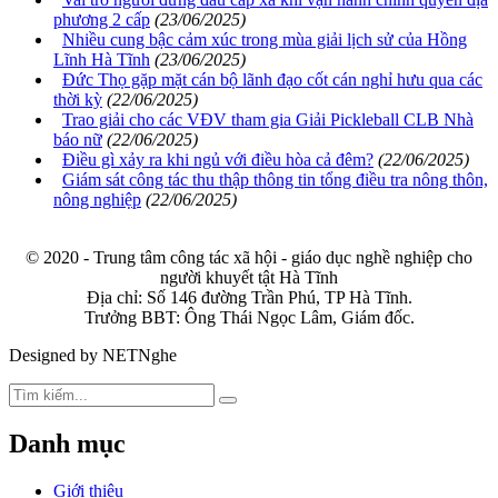
phương 2 cấp
(23/06/2025)
Nhiều cung bậc cảm xúc trong mùa giải lịch sử của Hồng
Lĩnh Hà Tĩnh
(23/06/2025)
Đức Thọ gặp mặt cán bộ lãnh đạo cốt cán nghỉ hưu qua các
thời kỳ
(22/06/2025)
Trao giải cho các VĐV tham gia Giải Pickleball CLB Nhà
báo nữ
(22/06/2025)
Điều gì xảy ra khi ngủ với điều hòa cả đêm?
(22/06/2025)
Giám sát công tác thu thập thông tin tổng điều tra nông thôn,
nông nghiệp
(22/06/2025)
© 2020 - Trung tâm công tác xã hội - giáo dục nghề nghiệp cho
người khuyết tật Hà Tĩnh
Địa chỉ: Số 146 đường Trần Phú, TP Hà Tĩnh.
Trưởng BBT: Ông Thái Ngọc Lâm, Giám đốc.
Designed by NETNghe
Danh mục
Giới thiệu