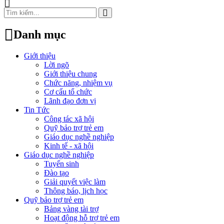
Danh mục
Giới thiệu
Lời ngõ
Giới thiệu chung
Chức năng, nhiệm vụ
Cơ cấu tổ chức
Lãnh đạo đơn vị
Tin Tức
Công tác xã hội
Quỹ bảo trợ trẻ em
Giáo dục nghề nghiệp
Kinh tế - xã hội
Giáo dục nghề nghiệp
Tuyển sinh
Đào tạo
Giải quyết việc làm
Thông báo, lịch học
Quỹ bảo trợ trẻ em
Bảng vàng tài trợ
Hoạt động hỗ trợ trẻ em