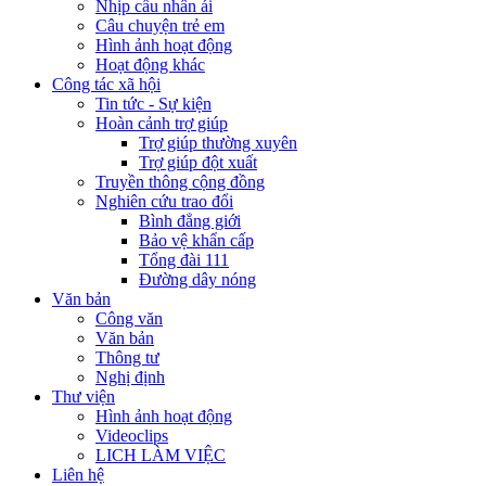
Nhịp cầu nhân ái
Câu chuyện trẻ em
Hình ảnh hoạt động
Hoạt động khác
Công tác xã hội
Tin tức - Sự kiện
Hoàn cảnh trợ giúp
Trợ giúp thường xuyên
Trợ giúp đột xuất
Truyền thông cộng đồng
Nghiên cứu trao đổi
Bình đẳng giới
Bảo vệ khẩn cấp
Tổng đài 111
Đường dây nóng
Văn bản
Công văn
Văn bản
Thông tư
Nghị định
Thư viện
Hình ảnh hoạt động
Videoclips
LICH LÀM VIỆC
Liên hệ