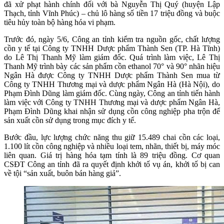
đã xử phạt hành chính đối với bà Nguyễn Thị Quý (huyện Lập
Thạch, tỉnh Vĩnh Phúc) – chủ lô hàng số tiền 17 triệu đồng và buộc
tiêu hủy toàn bộ hàng hóa vi phạm.
Trước đó, ngày 5/6, Công an tỉnh kiểm tra nguồn gốc, chất lượng
cồn y tế tại Công ty TNHH Dược phẩm Thành Sen (TP. Hà Tĩnh)
do Lê Thị Thanh Mỹ làm giám đốc. Quá trình làm việc, Lê Thị
Thanh Mỹ trình bày các sản phẩm cồn ethanol 70° và 90° nhãn hiệu
Ngân Hà được Công ty TNHH Dược phẩm Thành Sen mua từ
Công ty TNHH Thương mại và dược phẩm Ngân Hà (Hà Nội), do
Phạm Đình Dũng làm giám đốc. Cùng ngày, Công an tỉnh tiến hành
làm việc với Công ty TNHH Thương mại và dược phẩm Ngân Hà,
Phạm Đình Dũng khai nhận sử dụng cồn công nghiệp pha trộn để
sản xuất cồn sử dụng trong mục đích y tế.
Bước đầu, lực lượng chức năng thu giữ 15.489 chai cồn các loại,
1.100 lít cồn công nghiệp và nhiều loại tem, nhãn, thiết bị, máy móc
liên quan. Giá trị hàng hóa tạm tính là 89 triệu đồng. Cơ quan
CSĐT Công an tỉnh đã ra quyết định khởi tố vụ án, khởi tố bị can
về tội “sản xuất, buôn bán hàng giả”.