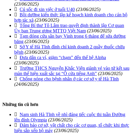
(23/06/2025)
Cú sốc đi xin việc ở tuổi U40
(23/06/2025)
Bồi dưỡng kiến thức lập kế hoạch kinh doanh cho cán bộ
hợp tác xã
(23/06/2025)
Tổng Bí thư Tô Lâm trao quyết định thành lập Cơ quan
Ủy ban Trung ương MTTQ Việt Nam
(23/06/2025)
Tạm đóng cửa sân bay Vinh trong 6 tháng để sửa đường
băng
(23/06/2025)
Sở Y tế Hà Tĩnh đình chỉ kinh doanh 2 quầy thuốc chữa
bệnh
(23/06/2025)
Đưa dân ca ví, giặm “chạm” đến thế hệ Alpha
(23/06/2025)
Trường THCS Nguyễn Khắc Viện giành vé vào tứ kết sau
màn thể hiện xuất sắc tại “Ô cửa tiếng Anh”
(23/06/2025)
Chống nóng cho bệnh nhân ở các cơ sở y tế Hà Tĩnh
(24/06/2025)
Những tin cũ hơn
Nam sinh Hà Tĩnh về nhì đáng tiếc cuộc thi tuần Đường
lên đỉnh Olympia
(23/06/2025)
Đảm bảo cơ sở, vật chất cho các cơ quan, tổ chức khi thực
hiện sắp xếp bộ máy
(23/06/2025)