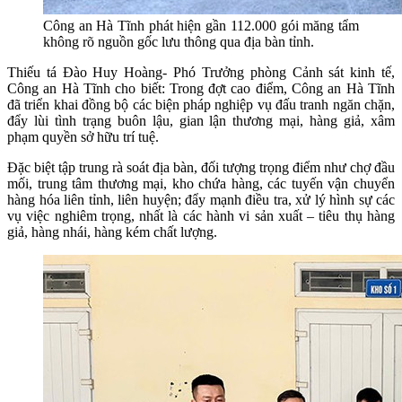
Công an Hà Tĩnh phát hiện gần 112.000 gói măng tẩm
không rõ nguồn gốc lưu thông qua địa bàn tỉnh.
Thiếu tá Đào Huy Hoàng- Phó Trưởng phòng Cảnh sát kinh tế,
Công an Hà Tĩnh cho biết: Trong đợt cao điểm, Công an Hà Tĩnh
đã triển khai đồng bộ các biện pháp nghiệp vụ đấu tranh ngăn chặn,
đẩy lùi tình trạng buôn lậu, gian lận thương mại, hàng giả, xâm
phạm quyền sở hữu trí tuệ.
Đặc biệt tập trung rà soát địa bàn, đối tượng trọng điểm như chợ đầu
mối, trung tâm thương mại, kho chứa hàng, các tuyến vận chuyển
hàng hóa liên tỉnh, liên huyện; đẩy mạnh điều tra, xử lý hình sự các
vụ việc nghiêm trọng, nhất là các hành vi sản xuất – tiêu thụ hàng
giả, hàng nhái, hàng kém chất lượng.