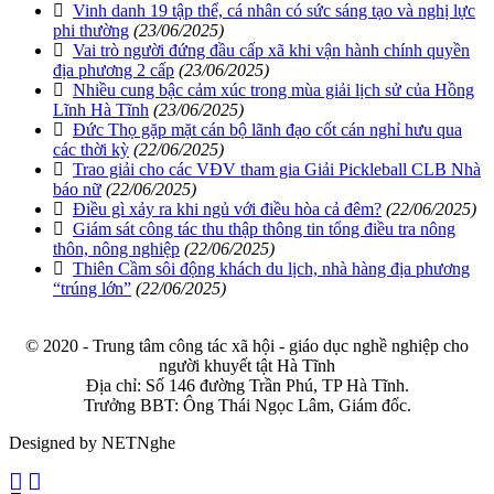
Vinh danh 19 tập thể, cá nhân có sức sáng tạo và nghị lực
phi thường
(23/06/2025)
Vai trò người đứng đầu cấp xã khi vận hành chính quyền
địa phương 2 cấp
(23/06/2025)
Nhiều cung bậc cảm xúc trong mùa giải lịch sử của Hồng
Lĩnh Hà Tĩnh
(23/06/2025)
Đức Thọ gặp mặt cán bộ lãnh đạo cốt cán nghỉ hưu qua
các thời kỳ
(22/06/2025)
Trao giải cho các VĐV tham gia Giải Pickleball CLB Nhà
báo nữ
(22/06/2025)
Điều gì xảy ra khi ngủ với điều hòa cả đêm?
(22/06/2025)
Giám sát công tác thu thập thông tin tổng điều tra nông
thôn, nông nghiệp
(22/06/2025)
Thiên Cầm sôi động khách du lịch, nhà hàng địa phương
“trúng lớn”
(22/06/2025)
© 2020 - Trung tâm công tác xã hội - giáo dục nghề nghiệp cho
người khuyết tật Hà Tĩnh
Địa chỉ: Số 146 đường Trần Phú, TP Hà Tĩnh.
Trưởng BBT: Ông Thái Ngọc Lâm, Giám đốc.
Designed by NETNghe