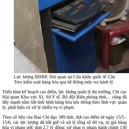
Lực lượng BĐBP, Hải quan tại Cửa khẩu quốc tế Cầu
Treo kiểm soát hàng hóa qua hệ thống máy soi hành lý.
Triển khai kế hoạch cao điểm, lực lượng quản lý thị trường, Chi cục
Hải quan Khu vực XI, Sở Y tế, Bộ đội Biên phòng tỉnh… cũng đã
đẩy mạnh nắm bắt tình hình hàng hóa lưu thông theo lĩnh vực quản
lý, phát hiện và xử lý nhiều vụ vi phạm.
Theo số liệu của Ban Chỉ đạo 389 tỉnh, đợt cao điểm từ ngày 15/5 -
15/6, các lực lượng đã bắt giữ và xử lý tổng số 60 vụ, trị giá hàng
hóa vi phạm ước tính 2,7 tỷ đồng; xử phạt vi phạm hành chính 130