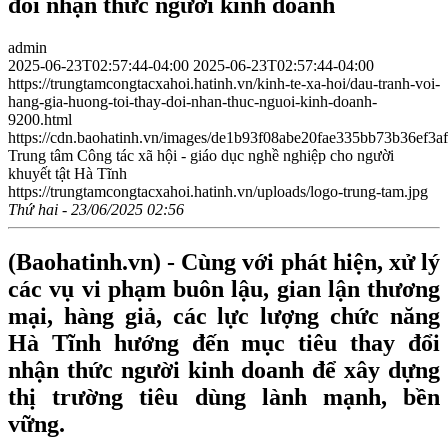
đổi nhận thức người kinh doanh
admin
2025-06-23T02:57:44-04:00
2025-06-23T02:57:44-04:00
https://trungtamcongtacxahoi.hatinh.vn/kinh-te-xa-hoi/dau-tranh-voi-
hang-gia-huong-toi-thay-doi-nhan-thuc-nguoi-kinh-doanh-
9200.html
https://cdn.baohatinh.vn/images/de1b93f08abe20fae335bb73b36e
Trung tâm Công tác xã hội - giáo dục nghề nghiệp cho người
khuyết tật Hà Tĩnh
https://trungtamcongtacxahoi.hatinh.vn/uploads/logo-trung-tam.jpg
Thứ hai - 23/06/2025 02:56
(Baohatinh.vn) - Cùng với phát hiện, xử lý
các vụ vi phạm buôn lậu, gian lận thương
mại, hàng giả, các lực lượng chức năng
Hà Tĩnh hướng đến mục tiêu thay đổi
nhận thức người kinh doanh để xây dựng
thị trường tiêu dùng lành mạnh, bền
vững.