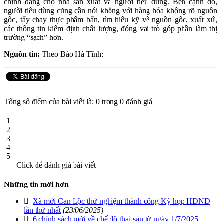
chính đáng cho nhà sản xuất và người tiêu dùng. Bên cạnh đó,
người tiêu dùng cũng cần nói không với hàng hóa không rõ nguồn
gốc, tẩy chay thực phẩm bẩn, tìm hiểu kỹ về nguồn gốc, xuất xứ,
các thông tin kiểm định chất lượng, đóng vai trò góp phần làm thị
trường “sạch” hơn.
Nguồn tin:
Theo Báo Hà Tĩnh:
Tổng số điểm của bài viết là: 0 trong 0 đánh giá
1
2
3
4
5
Click để đánh giá bài viết
Những tin mới hơn
Xã mới Can Lộc thử nghiệm thành công Kỳ họp HĐND
lần thứ nhất
(23/06/2025)
6 chính sách mới về chế độ thai sản từ ngày 1/7/2025