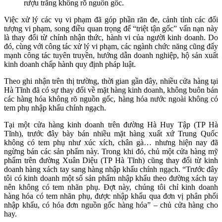
rượu trắng không rõ nguồn gốc.
Việc xử lý các vụ vi phạm đã góp phần răn đe, cảnh tỉnh các đối
tượng vi phạm, song điều quan trọng để “triệt tận gốc” vấn nạn này
là thay đổi từ chính nhận thức, hành vi của người kinh doanh. Do
đó, cùng với công tác xử lý vi phạm, các ngành chức năng cũng đẩy
mạnh công tác tuyên truyền, hướng dẫn doanh nghiệp, hộ sản xuất
kinh doanh chấp hành quy định pháp luật.
Theo ghi nhận trên thị trường, thời gian gần đây, nhiều cửa hàng tại
Hà Tĩnh đã có sự thay đổi về mặt hàng kinh doanh, không buôn bán
các hàng hóa không rõ nguồn gốc, hàng hóa nước ngoài không có
tem phụ nhập khẩu chính ngạch.
Tại một cửa hàng kinh doanh trên đường Hà Huy Tập (TP Hà
Tĩnh), trước đây bày bán nhiều mặt hàng xuất xứ Trung Quốc
không có tem phụ như xúc xích, chân gà… nhưng hiện nay đã
ngừng bán các sản phẩm này. Trong khi đó, chủ một cửa hàng mỹ
phẩm trên đường Xuân Diệu (TP Hà Tĩnh) cũng thay đổi từ kinh
doanh hàng xách tay sang hàng nhập khẩu chính ngạch. “Trước đây
tôi có kinh doanh một số sản phẩm nhập khẩu theo đường xách tay
nên không có tem nhãn phụ. Đợt này, chúng tôi chỉ kinh doanh
hàng hóa có tem nhãn phụ, được nhập khẩu qua đơn vị phân phối
nhập khẩu, có hóa đơn nguồn gốc hàng hóa” – chủ cửa hàng cho
hay.