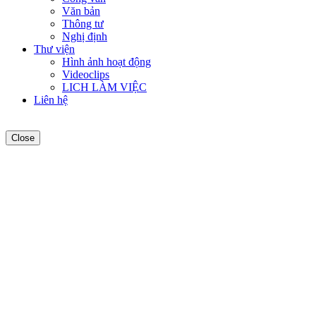
Văn bản
Thông tư
Nghị định
Thư viện
Hình ảnh hoạt động
Videoclips
LICH LÀM VIỆC
Liên hệ
Close