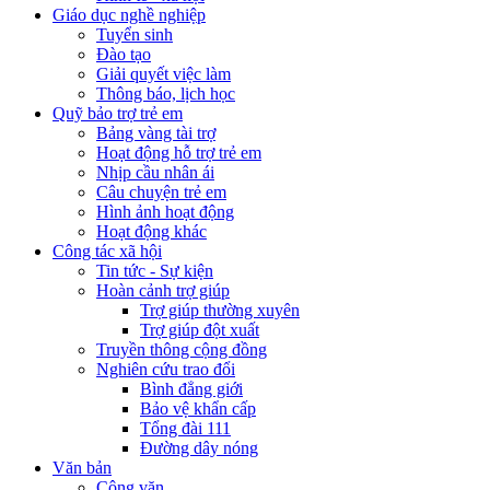
Giáo dục nghề nghiệp
Tuyển sinh
Đào tạo
Giải quyết việc làm
Thông báo, lịch học
Quỹ bảo trợ trẻ em
Bảng vàng tài trợ
Hoạt động hỗ trợ trẻ em
Nhịp cầu nhân ái
Câu chuyện trẻ em
Hình ảnh hoạt động
Hoạt động khác
Công tác xã hội
Tin tức - Sự kiện
Hoàn cảnh trợ giúp
Trợ giúp thường xuyên
Trợ giúp đột xuất
Truyền thông cộng đồng
Nghiên cứu trao đổi
Bình đẳng giới
Bảo vệ khẩn cấp
Tổng đài 111
Đường dây nóng
Văn bản
Công văn