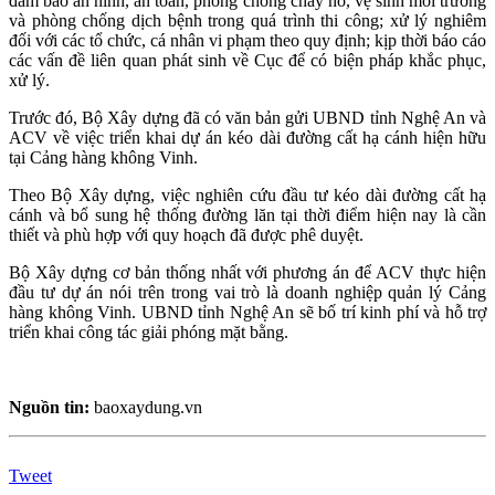
đảm bảo an ninh, an toàn, phòng chống cháy nổ, vệ sinh môi trường
và phòng chống dịch bệnh trong quá trình thi công; xử lý nghiêm
đối với các tổ chức, cá nhân vi phạm theo quy định; kịp thời báo cáo
các vấn đề liên quan phát sinh về Cục để có biện pháp khắc phục,
xử lý.
Trước đó, Bộ Xây dựng đã có văn bản gửi UBND tỉnh Nghệ An và
ACV về việc triển khai dự án kéo dài đường cất hạ cánh hiện hữu
tại Cảng hàng không Vinh.
Theo Bộ Xây dựng, việc nghiên cứu đầu tư kéo dài đường cất hạ
cánh và bổ sung hệ thống đường lăn tại thời điểm hiện nay là cần
thiết và phù hợp với quy hoạch đã được phê duyệt.
Bộ Xây dựng cơ bản thống nhất với phương án để ACV thực hiện
đầu tư dự án nói trên trong vai trò là doanh nghiệp quản lý Cảng
hàng không Vinh. UBND tỉnh Nghệ An sẽ bố trí kinh phí và hỗ trợ
triển khai công tác giải phóng mặt bằng.
Nguồn tin:
baoxaydung.vn
Tweet