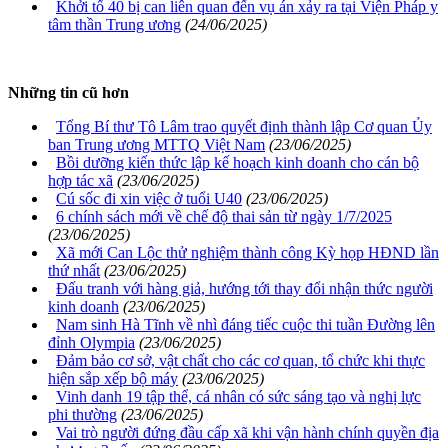
Khởi tố 40 bị can liên quan đến vụ án xảy ra tại Viện Pháp y
tâm thần Trung ương
(24/06/2025)
Những tin cũ hơn
Tổng Bí thư Tô Lâm trao quyết định thành lập Cơ quan Ủy
ban Trung ương MTTQ Việt Nam
(23/06/2025)
Bồi dưỡng kiến thức lập kế hoạch kinh doanh cho cán bộ
hợp tác xã
(23/06/2025)
Cú sốc đi xin việc ở tuổi U40
(23/06/2025)
6 chính sách mới về chế độ thai sản từ ngày 1/7/2025
(23/06/2025)
Xã mới Can Lộc thử nghiệm thành công Kỳ họp HĐND lần
thứ nhất
(23/06/2025)
Đấu tranh với hàng giả, hướng tới thay đổi nhận thức người
kinh doanh
(23/06/2025)
Nam sinh Hà Tĩnh về nhì đáng tiếc cuộc thi tuần Đường lên
đỉnh Olympia
(23/06/2025)
Đảm bảo cơ sở, vật chất cho các cơ quan, tổ chức khi thực
hiện sắp xếp bộ máy
(23/06/2025)
Vinh danh 19 tập thể, cá nhân có sức sáng tạo và nghị lực
phi thường
(23/06/2025)
Vai trò người đứng đầu cấp xã khi vận hành chính quyền địa