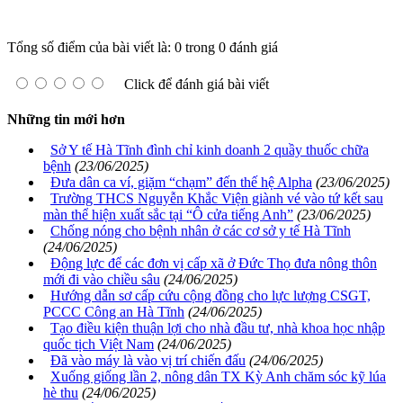
Tổng số điểm của bài viết là: 0 trong 0 đánh giá
Click để đánh giá bài viết
Những tin mới hơn
Sở Y tế Hà Tĩnh đình chỉ kinh doanh 2 quầy thuốc chữa
bệnh
(23/06/2025)
Đưa dân ca ví, giặm “chạm” đến thế hệ Alpha
(23/06/2025)
Trường THCS Nguyễn Khắc Viện giành vé vào tứ kết sau
màn thể hiện xuất sắc tại “Ô cửa tiếng Anh”
(23/06/2025)
Chống nóng cho bệnh nhân ở các cơ sở y tế Hà Tĩnh
(24/06/2025)
Động lực để các đơn vị cấp xã ở Đức Thọ đưa nông thôn
mới đi vào chiều sâu
(24/06/2025)
Hướng dẫn sơ cấp cứu cộng đồng cho lực lượng CSGT,
PCCC Công an Hà Tĩnh
(24/06/2025)
Tạo điều kiện thuận lợi cho nhà đầu tư, nhà khoa học nhập
quốc tịch Việt Nam
(24/06/2025)
Đã vào máy là vào vị trí chiến đấu
(24/06/2025)
Xuống giống lần 2, nông dân TX Kỳ Anh chăm sóc kỹ lúa
hè thu
(24/06/2025)