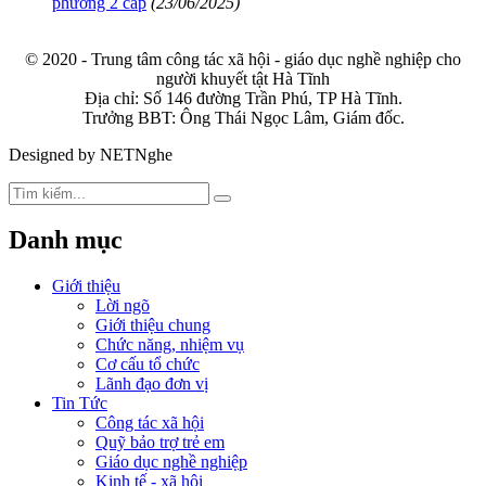
phương 2 cấp
(23/06/2025)
© 2020 - Trung tâm công tác xã hội - giáo dục nghề nghiệp cho
người khuyết tật Hà Tĩnh
Địa chỉ: Số 146 đường Trần Phú, TP Hà Tĩnh.
Trưởng BBT: Ông Thái Ngọc Lâm, Giám đốc.
Designed by NETNghe
Danh mục
Giới thiệu
Lời ngõ
Giới thiệu chung
Chức năng, nhiệm vụ
Cơ cấu tổ chức
Lãnh đạo đơn vị
Tin Tức
Công tác xã hội
Quỹ bảo trợ trẻ em
Giáo dục nghề nghiệp
Kinh tế - xã hội