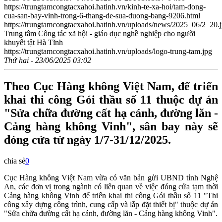
https://trungtamcongtacxahoi.hatinh.vn/kinh-te-xa-hoi/tam-dong-
cua-san-bay-vinh-trong-6-thang-de-sua-duong-bang-9206.html
https://trungtamcongtacxahoi.hatinh.vn/uploads/news/2025_06/2_20.
Trung tâm Công tác xã hội - giáo dục nghề nghiệp cho người
khuyết tật Hà Tĩnh
https://trungtamcongtacxahoi.hatinh.vn/uploads/logo-trung-tam.jpg
Thứ hai - 23/06/2025 03:02
Theo Cục Hàng không Việt Nam, để triển
khai thi công Gói thầu số 11 thuộc dự án
"Sửa chữa đường cất hạ cánh, đường lăn -
Cảng hàng không Vinh", sân bay này sẽ
đóng cửa từ ngày 1/7-31/12/2025.
chia sẻ
0
Cục Hàng không Việt Nam vừa có văn bản gửi UBND tỉnh Nghệ
An, các đơn vị trong ngành có liên quan về việc đóng cửa tạm thời
Cảng hàng không Vinh để triển khai thi công Gói thầu số 11 "Thi
công xây dựng công trình, cung cấp và lắp đặt thiết bị" thuộc dự án
"Sửa chữa đường cất hạ cánh, đường lăn - Cảng hàng không Vinh".