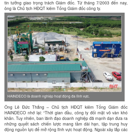
tin tưởng giao trọng trách Giám đốc. Từ tháng 7/2003 đến nay,
ông là Chủ tịch HĐQT kiêm Tổng Giám đốc công ty.
HAINDECO là doanh nghiệp hoạt động đa lĩnh vực.
Ông Lê Đức Thắng – Chủ tịch HĐQT kiêm Tổng Giám đốc
HAINDECO nhớ lại: “Thời gian đầu, công ty đối mặt vô vàn khó
khăn. Tuy nhiên, ban lãnh đạo doanh nghiệp đã mạnh dạn đưa ra
những quyết sách chiến lược mang tầm dài hạn, tập trung huy
động nguồn lực để mở rộng lĩnh vực hoạt động. Ngoài xây lắp các