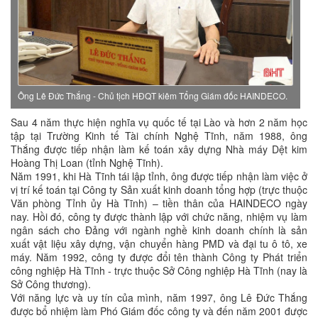
Ông Lê Đức Thắng - Chủ tịch HĐQT kiêm Tổng Giám đốc HAINDECO.
Sau 4 năm thực hiện nghĩa vụ quốc tế tại Lào và hơn 2 năm học
tập tại Trường Kinh tế Tài chính Nghệ Tĩnh, năm 1988, ông
Thắng được tiếp nhận làm kế toán xây dựng Nhà máy Dệt kim
Hoàng Thị Loan (tỉnh Nghệ Tĩnh).
Năm 1991, khi Hà Tĩnh tái lập tỉnh, ông được tiếp nhận làm việc ở
vị trí kế toán tại Công ty Sản xuất kinh doanh tổng hợp (trực thuộc
Văn phòng Tỉnh ủy Hà Tĩnh) – tiền thân của HAINDECO ngày
nay. Hồi đó, công ty được thành lập với chức năng, nhiệm vụ làm
ngân sách cho Đảng với ngành nghề kinh doanh chính là sản
xuất vật liệu xây dựng, vận chuyển hàng PMD và đại tu ô tô, xe
máy. Năm 1992, công ty được đổi tên thành Công ty Phát triển
công nghiệp Hà Tĩnh - trực thuộc Sở Công nghiệp Hà Tĩnh (nay là
Sở Công thương).
Với năng lực và uy tín của mình, năm 1997, ông Lê Đức Thắng
được bổ nhiệm làm Phó Giám đốc công ty và đến năm 2001 được