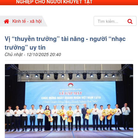
NGHIỆP CHO NGƯỜI KHUYẾT TẬT
Kinh tế - xã hội
Vị “thuyền trưởng” tài năng - người “nhạc
trưởng” uy tín
Chủ nhật - 12/10/2025 20:40