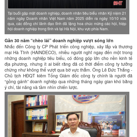
Tại buổi gặp mặt doanh nghiệp, doanh nhân tiêu biểu nhân Kỷ niệm 21
năm ngày Doanh nhân Việt Nam năm 2025 diễn ra ngày 10/10 vừa
qua, các đồng chí lãnh đạo tỉnh đã tặng hoa chúc mừng các hội, hiệp
hội doanh nghiệp trong tỉnh và tại Hà Nội, khu vực phía Nam.
Gần 30 năm “chèo lái” doanh nghiệp vượt sóng lớn
Nhắc đến Công ty CP Phát triển công nghiệp, xây lắp và thương
mại Hà Tĩnh (HAINDECO), nhiều người nghĩ ngay đến một trong
những doanh nghiệp tiêu biểu, có đóng góp lớn cho nền kinh tế
địa phương, nhưng ít ai biết rằng đã có thời điểm công ty tưởng
chừng như không thể vượt qua bờ vực thẳm. Ông Lê Đức Thắng -
Chủ tịch HĐQT kiêm Tổng Giám đốc công ty chính là người đã
“gồng gánh” doanh nghiệp qua những tháng ngày gian khó bằng
ý chí, tài năng và tầm nhìn chiến lược.