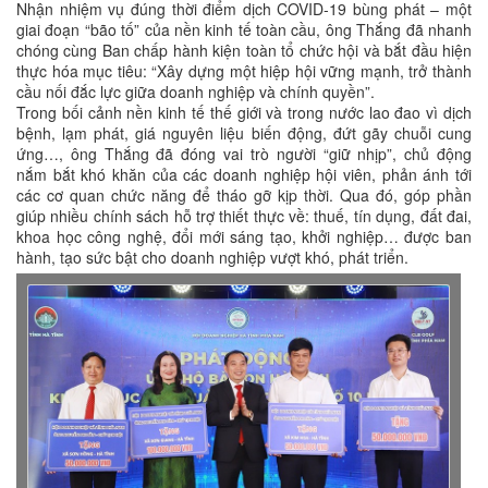
Nhận nhiệm vụ đúng thời điểm dịch COVID-19 bùng phát – một
giai đoạn “bão tố” của nền kinh tế toàn cầu, ông Thắng đã nhanh
chóng cùng Ban chấp hành kiện toàn tổ chức hội và bắt đầu hiện
thực hóa mục tiêu: “Xây dựng một hiệp hội vững mạnh, trở thành
cầu nối đắc lực giữa doanh nghiệp và chính quyền”.
Trong bối cảnh nền kinh tế thế giới và trong nước lao đao vì dịch
bệnh, lạm phát, giá nguyên liệu biến động, đứt gãy chuỗi cung
ứng…, ông Thắng đã đóng vai trò người “giữ nhịp”, chủ động
nắm bắt khó khăn của các doanh nghiệp hội viên, phản ánh tới
các cơ quan chức năng để tháo gỡ kịp thời. Qua đó, góp phần
giúp nhiều chính sách hỗ trợ thiết thực về: thuế, tín dụng, đất đai,
khoa học công nghệ, đổi mới sáng tạo, khởi nghiệp… được ban
hành, tạo sức bật cho doanh nghiệp vượt khó, phát triển.