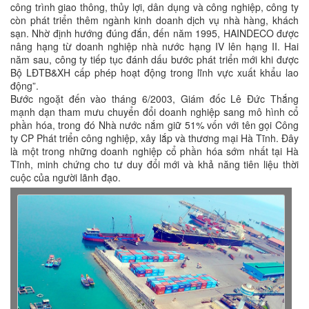
công trình giao thông, thủy lợi, dân dụng và công nghiệp, công ty
còn phát triển thêm ngành kinh doanh dịch vụ nhà hàng, khách
sạn. Nhờ định hướng đúng đắn, đến năm 1995, HAINDECO được
nâng hạng từ doanh nghiệp nhà nước hạng IV lên hạng II. Hai
năm sau, công ty tiếp tục đánh dấu bước phát triển mới khi được
Bộ LĐTB&XH cấp phép hoạt động trong lĩnh vực xuất khẩu lao
động”.
Bước ngoặt đến vào tháng 6/2003, Giám đốc Lê Đức Thắng
mạnh dạn tham mưu chuyển đổi doanh nghiệp sang mô hình cổ
phần hóa, trong đó Nhà nước nắm giữ 51% vốn với tên gọi Công
ty CP Phát triển công nghiệp, xây lắp và thương mại Hà Tĩnh. Đây
là một trong những doanh nghiệp cổ phần hóa sớm nhất tại Hà
Tĩnh, minh chứng cho tư duy đổi mới và khả năng tiên liệu thời
cuộc của người lãnh đạo.