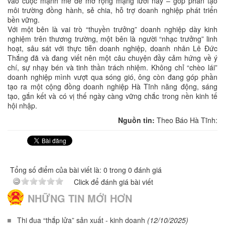
vào cuộc mạnh mẽ để mở rộng mạng lưới này – góp phần tạo
môi trường đồng hành, sẻ chia, hỗ trợ doanh nghiệp phát triển
bền vững.
Với một bên là vai trò “thuyền trưởng” doanh nghiệp dày kinh
nghiệm trên thương trường, một bên là người “nhạc trưởng” linh
hoạt, sâu sát với thực tiễn doanh nghiệp, doanh nhân Lê Đức
Thắng đã và đang viết nên một câu chuyện đầy cảm hứng về ý
chí, sự nhạy bén và tinh thần trách nhiệm. Không chỉ “chèo lái”
doanh nghiệp mình vượt qua sóng gió, ông còn đang góp phần
tạo ra một cộng đồng doanh nghiệp Hà Tĩnh năng động, sáng
tạo, gắn kết và có vị thế ngày càng vững chắc trong nền kinh tế
hội nhập.
Nguồn tin:
Theo Báo Hà Tĩnh:
Tổng số điểm của bài viết là: 0 trong 0 đánh giá
Click để đánh giá bài viết
NHỮNG TIN MỚI HƠN
Thi đua “thắp lửa” sản xuất - kinh doanh
(12/10/2025)