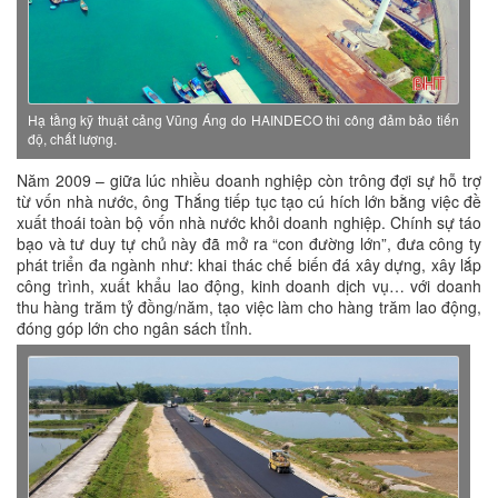
Hạ tầng kỹ thuật cảng Vũng Áng do HAINDECO thi công đảm bảo tiến
độ, chất lượng.
Năm 2009 – giữa lúc nhiều doanh nghiệp còn trông đợi sự hỗ trợ
từ vốn nhà nước, ông Thắng tiếp tục tạo cú hích lớn bằng việc đề
xuất thoái toàn bộ vốn nhà nước khỏi doanh nghiệp. Chính sự táo
bạo và tư duy tự chủ này đã mở ra “con đường lớn”, đưa công ty
phát triển đa ngành như: khai thác chế biến đá xây dựng, xây lắp
công trình, xuất khẩu lao động, kinh doanh dịch vụ… với doanh
thu hàng trăm tỷ đồng/năm, tạo việc làm cho hàng trăm lao động,
đóng góp lớn cho ngân sách tỉnh.