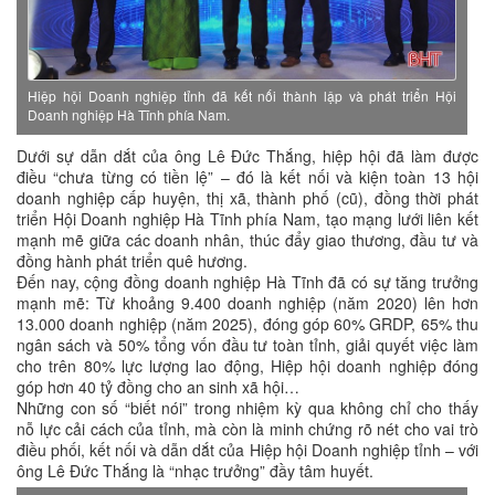
Hiệp hội Doanh nghiệp tỉnh đã kết nối thành lập và phát triển Hội
Doanh nghiệp Hà Tĩnh phía Nam.
Dưới sự dẫn dắt của ông Lê Đức Thắng, hiệp hội đã làm được
điều “chưa từng có tiền lệ” – đó là kết nối và kiện toàn 13 hội
doanh nghiệp cấp huyện, thị xã, thành phố (cũ), đồng thời phát
triển Hội Doanh nghiệp Hà Tĩnh phía Nam, tạo mạng lưới liên kết
mạnh mẽ giữa các doanh nhân, thúc đẩy giao thương, đầu tư và
đồng hành phát triển quê hương.
Đến nay, cộng đồng doanh nghiệp Hà Tĩnh đã có sự tăng trưởng
mạnh mẽ: Từ khoảng 9.400 doanh nghiệp (năm 2020) lên hơn
13.000 doanh nghiệp (năm 2025), đóng góp 60% GRDP, 65% thu
ngân sách và 50% tổng vốn đầu tư toàn tỉnh, giải quyết việc làm
cho trên 80% lực lượng lao động, Hiệp hội doanh nghiệp đóng
góp hơn 40 tỷ đồng cho an sinh xã hội…
Những con số “biết nói” trong nhiệm kỳ qua không chỉ cho thấy
nỗ lực cải cách của tỉnh, mà còn là minh chứng rõ nét cho vai trò
điều phối, kết nối và dẫn dắt của Hiệp hội Doanh nghiệp tỉnh – với
ông Lê Đức Thắng là “nhạc trưởng” đầy tâm huyết.