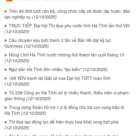
Trên 49.000 lượt cán bộ, công chức cấp xã được tập huấn, đào
tạo nghiệp vụ
(12/10/2025)
TRỰC TIẾP: Đại hội Thi đua yêu nước tỉnh Hà Tĩnh lần thứ VIII
(12/10/2025)
Câu chuyện sau bức tranh 3 tấn về Bác Hồ đạt kỷ lục
Guinness
(12/10/2025)
Hồng Lĩnh Hà Tĩnh trước những thử thách lớn cuối tháng 10
(12/10/2025)
Ngư dân Hà Tĩnh đón nhiều "lộc biển"
(12/10/2025)
168 VĐV tranh tài Giải cờ vua Đại hội TDTT toàn tỉnh
(12/10/2025)
Tổ 238 Công an Hà Tĩnh xử lý nhiều thanh, thiếu niên vi phạm
giao thông
(12/10/2025)
Trung ương Đoàn hỗ trợ 1,2 tỷ đồng cho bà con vùng bão lũ
Hà Tĩnh
(12/10/2025)
Thi đua tạo động lực để hiện thực hóa khát vọng bứt phá
(12/10/2025)