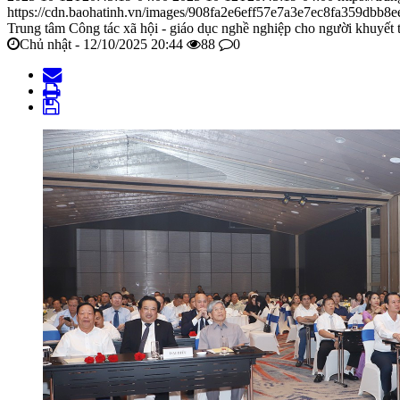
https://cdn.baohatinh.vn/images/908fa2e6eff57e7a3e7ec8fa359db
Trung tâm Công tác xã hội - giáo dục nghề nghiệp cho người khuyết 
Chủ nhật - 12/10/2025 20:44
88
0