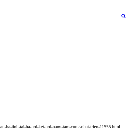
an-ha-tinh-tai-ha-noi-ket-noi-nang-tam-cung-phat-trien-11555.html