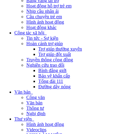
Bảng vàng tài trợ
Hoạt động hỗ trợ trẻ em
Nhịp cầu nhân ái
Câu chuyện trẻ em
Hình ảnh hoạt động
Hoạt động khác
Công tác xã hội
Tin tức - Sự kiện
Hoàn cảnh trợ giúp
Trợ giúp thường xuyên
Trợ giúp đột xuất
Truyền thông cộng đồng
Nghiên cứu trao đổi
Bình đẳng giới
Bảo vệ khẩn cấp
Tổng đài 111
Đường dây nóng
Văn bản
Công văn
Văn bản
Thông tư
Nghị định
Thư viện
Hình ảnh hoạt động
Videoclips