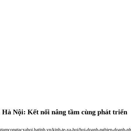
Hà Nội: Kết nối nâng tầm cùng phát triển
ungtamcongtacxahoi.hatinh.vn/kinh-te-xa-hoi/hoi-doanh-nghiep-doanh-nh