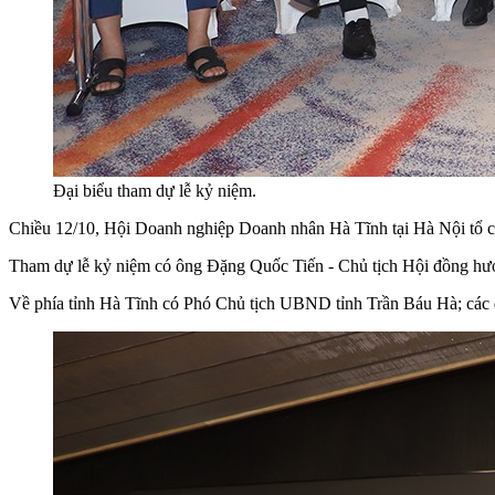
Đại biểu tham dự lễ kỷ niệm.
Chiều 12/10, Hội Doanh nghiệp Doanh nhân Hà Tĩnh tại Hà Nội tổ c
Tham dự lễ kỷ niệm có ông Đặng Quốc Tiến - Chủ tịch Hội đồng hư
Về phía tỉnh Hà Tĩnh có Phó Chủ tịch UBND tỉnh Trần Báu Hà; các 