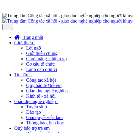
Trang nhất
Giới thiệu
Lời ngõ
Giới thiệu chung
Chức năng, nhiệm vụ
Cơ cấu tổ chức
Lãnh đạo đơn vị
Tin Tức
Công tác xã hội
Quỹ bảo trợ trẻ em
Giáo dục nghề nghiệp
Kinh tế - xã hội
Giáo dục nghề nghiệp
Tuyển sinh
Đào tạo
Giải quyết việc làm
Thông báo, lịch học
Quỹ bảo trợ trẻ em