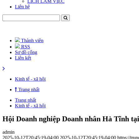
LICH LÀM VIỆC
Liên hệ
Thành viên
RSS
Sơ đồ cổng
Liên kết
Kinh tế - xã hội
Trang nhất
Trang nhất
Kinh tế - xã hội
Hội Doanh nghiệp Doanh nhân Hà Tĩnh tại 
admin
2025-10-12T20:45:19-04:00
2025-10-12T20:45:19-04:00
https://tr