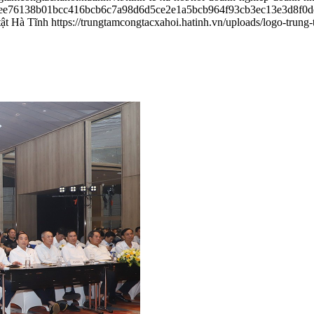
b8eee76138b01bcc416bcb6c7a98d6d5ce2e1a5bcb964f93cb3ec13e3d8f0d
tật Hà Tĩnh
https://trungtamcongtacxahoi.hatinh.vn/uploads/logo-trung-