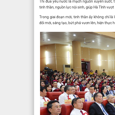
Thi đua yêu nước là mạch nguồn xuyên suốt, t
tinh thần, nguồn lực nội sinh, giúp Hà Tĩnh vượ
Trong giai đoạn mới, tinh thần ấy không chỉ l
đổi mới, sáng tạo, bứt phá vươn lên, hiện thực