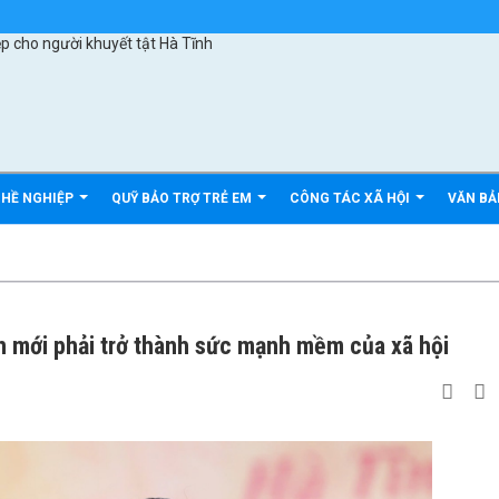
GHỀ NGHIỆP
QUỸ BẢO TRỢ TRẺ EM
CÔNG TÁC XÃ HỘI
VĂN B
n mới phải trở thành sức mạnh mềm của xã hội