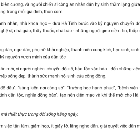
 biên cương, và người chiến sĩ công an nhân dân hy sinh thầm lặng giữa
vang trong mỗi gia đình, thôn xóm.
 doanh nhân, nhà khoa học – đưa Hà Tĩnh bước vào kỷ nguyên chuyển đổ
hệ sĩ, nhà giáo, thầy thuốc, nhà báo - những người gieo niềm tin, thắp
 dân, ngư dân, phụ nữ khởi nghiệp, thanh niên xung kích, học sinh, sinh
o kỷ nguyên vươn mình của dân tộc.
n mới, vì người nghèo, chuyển đổi số, bảo tồn văn hóa… đến những việ
h nếp sống đẹp, thành sức mạnh nội sinh của cộng đồng.
ỡ đầu”, “sáng kiến nơi công sở”, “trường học hạnh phúc”, “bệnh viện
tình dân tộc, nghĩa đồng bào”, tạo nên diện mạo và khí thế mới cho Hà
 mà thiết thực trong đời sống hằng ngày.
làm việc tận tâm, giảm họp, ít giấy tờ, lắng nghe dân, giải quyết việc dân