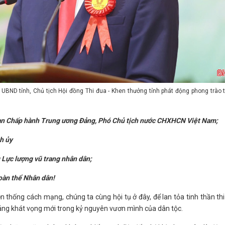
h UBND tỉnh, Chủ tịch Hội đồng Thi đua - Khen thưởng tỉnh phát động phong trào 
Ban Chấp hành Trung ương Đảng, Phó Chủ tịch nước CHXHCN Việt Nam;
h ủy
Lực lượng vũ trang nhân dân;
toàn thể Nhân dân!
thống cách mạng, chúng ta cùng hội tụ ở đây, để lan tỏa tinh thần th
sáng khát vọng mới trong kỷ nguyên vươn mình của dân tộc.