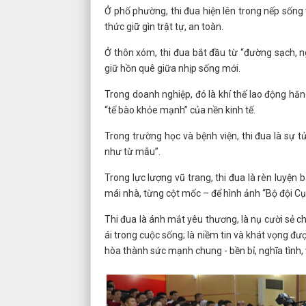
Ở phố phường, thi đua hiện lên trong nếp sống 
thức giữ gìn trật tự, an toàn.
Ở thôn xóm, thi đua bắt đầu từ “đường sạch, ng
giữ hồn quê giữa nhịp sống mới.
Trong doanh nghiệp, đó là khí thế lao động hăn
“tế bào khỏe mạnh” của nền kinh tế.
Trong trường học và bệnh viện, thi đua là sự t
như từ mẫu”.
Trong lực lượng vũ trang, thi đua là rèn luyện 
mái nhà, từng cột mốc – để hình ảnh “Bộ đội Cụ
Thi đua là ánh mắt yêu thương, là nụ cười sẻ ch
ái trong cuộc sống; là niềm tin và khát vọng đ
hòa thành sức mạnh chung - bền bỉ, nghĩa tình, 