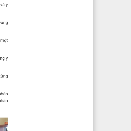
 và ý
 vang
h một
ơng y
 từng
 nhân
 nhân