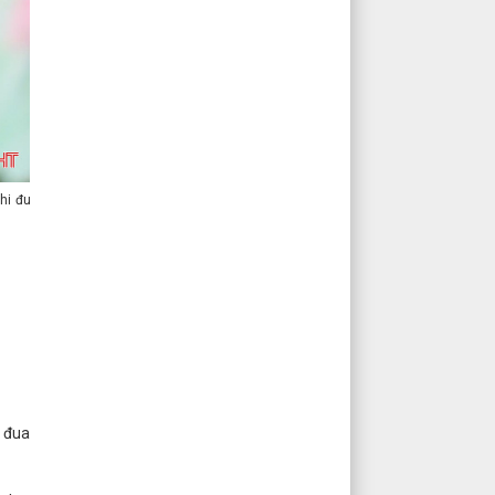
thi đua
i đua