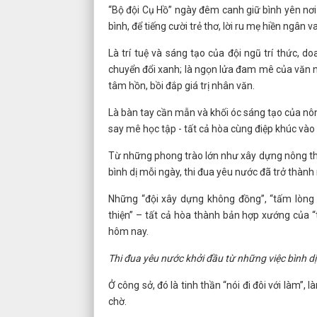
“Bộ đội Cụ Hồ” ngày đêm canh giữ bình yên nơi
bình, để tiếng cười trẻ thơ, lời ru mẹ hiền ngân 
Là trí tuệ và sáng tạo của đội ngũ trí thức,
chuyển đổi xanh; là ngọn lửa đam mê của văn ng
tâm hồn, bồi đắp giá trị nhân văn.
Là bàn tay cần mẫn và khối óc sáng tạo của nông
say mê học tập - tất cả hòa cùng điệp khúc và
Từ những phong trào lớn như xây dựng nông thô
bình dị mỗi ngày, thi đua yêu nước đã trở thàn
Những “đội xây dựng không đồng”, “tấm lòng đ
thiện” – tất cả hòa thành bản hợp xướng của “
hôm nay.
Thi đua yêu nước khởi đầu từ những việc bình dị
Ở công sở, đó là tinh thần “nói đi đôi với làm”, 
chờ.