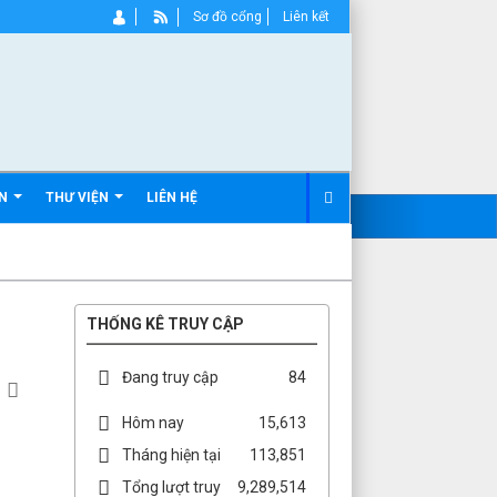
Sơ đồ cổng
Liên kết
ẢN
THƯ VIỆN
LIÊN HỆ
THỐNG KÊ TRUY CẬP
Đang truy cập
84
Hôm nay
15,613
Tháng hiện tại
113,851
Tổng lượt truy
9,289,514