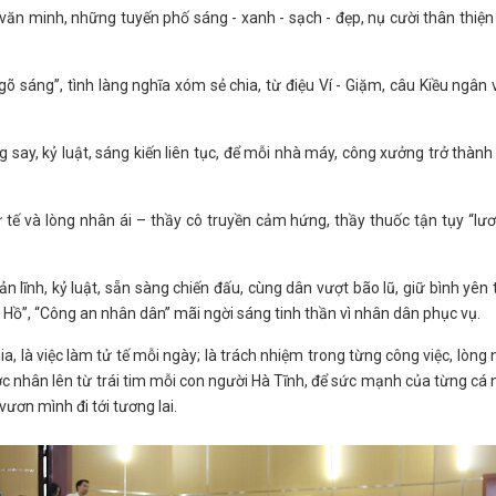
văn minh, những tuyến phố sáng - xanh - sạch - đẹp, nụ cười thân thiện
õ sáng”, tình làng nghĩa xóm sẻ chia, từ điệu Ví - Giặm, câu Kiều ngân
g say, kỷ luật, sáng kiến liên tục, để mỗi nhà máy, công xưởng trở thàn
ử tế và lòng nhân ái – thầy cô truyền cảm hứng, thầy thuốc tận tụy “lư
bản lĩnh, kỷ luật, sẵn sàng chiến đấu, cùng dân vượt bão lũ, giữ bình yên
 Hồ”, “Công an nhân dân” mãi ngời sáng tinh thần vì nhân dân phục vụ.
ia, là việc làm tử tế mỗi ngày; là trách nhiệm trong từng công việc, lòng
ược nhân lên từ trái tim mỗi con người Hà Tĩnh, để sức mạnh của từng cá
vươn mình đi tới tương lai.