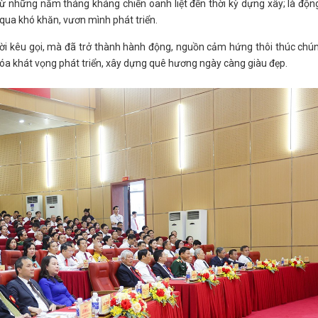
ừ những năm tháng kháng chiến oanh liệt đến thời kỳ dựng xây; là độn
t qua khó khăn, vươn mình phát triển.
à lời kêu gọi, mà đã trở thành hành động, nguồn cảm hứng thôi thúc chú
 hóa khát vọng phát triển, xây dựng quê hương ngày càng giàu đẹp.