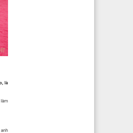
o, là
a làm
h anh