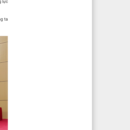
g lực
ng ta