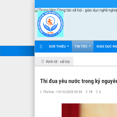
GIỚI THIỆU
TIN TỨC
GIÁO DỤC N
Kinh tế - xã hội
Thi đua yêu nước trong kỷ nguyê
Thứ hai - 13/10/2025 05:55
78
0