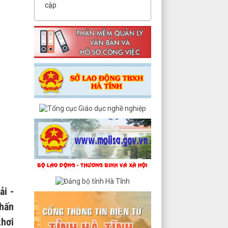
cập
ải -
nhấn
khơi