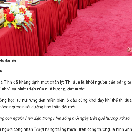
dự đại hội.
n!
à Tĩnh đã khẳng định một chân lý:
Thi đua là khởi nguồn của sáng tạ
ình vì sự phát triển của quê hương, đất nước.
g học, từ núi rừng đến miền biển, ở đâu cũng khơi dậy khí thế thi đu
 không ngừng nuôi dưỡng tinh thần đổi mới.
ng con người, hiện diện trong nhịp sống mỗi ngày trên quê hương, xứ sở.
”; là người công nhân “vượt nắng thắng mưa” trên công trường; là hình ản