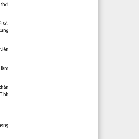
 thời
i số,
 sáng
 viên
c làm
 thân
 Tĩnh
 mong