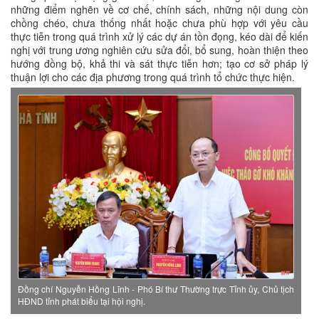
những điểm nghẽn về cơ chế, chính sách, những nội dung còn
chồng chéo, chưa thống nhất hoặc chưa phù hợp với yêu cầu
thực tiễn trong quá trình xử lý các dự án tồn đọng, kéo dài để kiến
nghị với trung ương nghiên cứu sửa đổi, bổ sung, hoàn thiện theo
hướng đồng bộ, khả thi và sát thực tiễn hơn; tạo cơ sở pháp lý
thuận lợi cho các địa phương trong quá trình tổ chức thực hiện.
Đồng chí Nguyễn Hồng Lĩnh - Phó Bí thư Thường trực Tỉnh ủy, Chủ tịch
HĐND tỉnh phát biểu tại hội nghị.