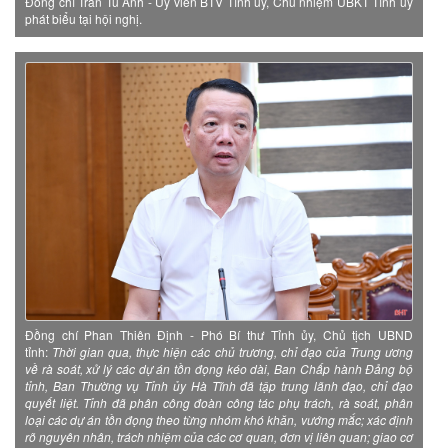
Đồng chí Trần Tú Anh - Ủy viên BTV Tỉnh ủy, Chủ nhiệm UBKT Tỉnh ủy
phát biểu tại hội nghị.
Đồng chí Phan Thiên Định - Phó Bí thư Tỉnh ủy, Chủ tịch UBND
tỉnh:
Thời gian qua, thực hiện các chủ trương, chỉ đạo của Trung ương
về rà soát, xử lý các dự án tồn đọng kéo dài, Ban Chấp hành Đảng bộ
tỉnh, Ban Thường vụ Tỉnh ủy Hà Tĩnh đã tập trung lãnh đạo, chỉ đạo
quyết liệt. Tỉnh đã phân công đoàn công tác phụ trách, rà soát, phân
loại các dự án tồn đọng theo từng nhóm khó khăn, vướng mắc; xác định
rõ nguyên nhân, trách nhiệm của các cơ quan, đơn vị liên quan; giao cơ