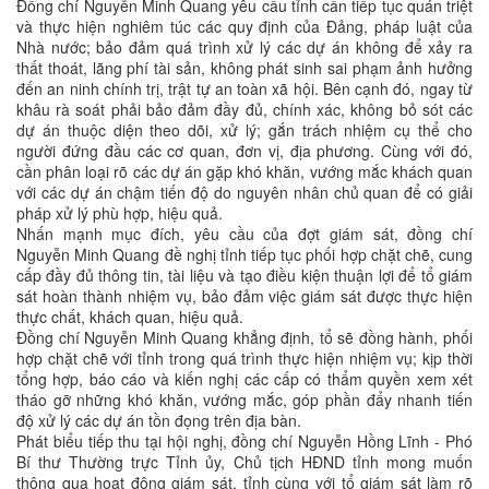
Đồng chí Nguyễn Minh Quang yêu cầu tỉnh cần tiếp tục quán triệt
và thực hiện nghiêm túc các quy định của Đảng, pháp luật của
Nhà nước; bảo đảm quá trình xử lý các dự án không để xảy ra
thất thoát, lãng phí tài sản, không phát sinh sai phạm ảnh hưởng
đến an ninh chính trị, trật tự an toàn xã hội. Bên cạnh đó, ngay từ
khâu rà soát phải bảo đảm đầy đủ, chính xác, không bỏ sót các
dự án thuộc diện theo dõi, xử lý; gắn trách nhiệm cụ thể cho
người đứng đầu các cơ quan, đơn vị, địa phương. Cùng với đó,
cần phân loại rõ các dự án gặp khó khăn, vướng mắc khách quan
với các dự án chậm tiến độ do nguyên nhân chủ quan để có giải
pháp xử lý phù hợp, hiệu quả.
Nhấn mạnh mục đích, yêu cầu của đợt giám sát, đồng chí
Nguyễn Minh Quang đề nghị tỉnh tiếp tục phối hợp chặt chẽ, cung
cấp đầy đủ thông tin, tài liệu và tạo điều kiện thuận lợi để tổ giám
sát hoàn thành nhiệm vụ, bảo đảm việc giám sát được thực hiện
thực chất, khách quan, hiệu quả.
Đồng chí Nguyễn Minh Quang khẳng định, tổ sẽ đồng hành, phối
hợp chặt chẽ với tỉnh trong quá trình thực hiện nhiệm vụ; kịp thời
tổng hợp, báo cáo và kiến nghị các cấp có thẩm quyền xem xét
tháo gỡ những khó khăn, vướng mắc, góp phần đẩy nhanh tiến
độ xử lý các dự án tồn đọng trên địa bàn.
Phát biểu tiếp thu tại hội nghị, đồng chí Nguyễn Hồng Lĩnh - Phó
Bí thư Thường trực Tỉnh ủy, Chủ tịch HĐND tỉnh mong muốn
thông qua hoạt động giám sát, tỉnh cùng với tổ giám sát làm rõ