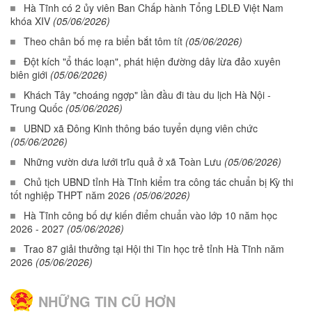
Hà Tĩnh có 2 ủy viên Ban Chấp hành Tổng LĐLĐ Việt Nam
khóa XIV
(05/06/2026)
Theo chân bố mẹ ra biển bắt tôm tít
(05/06/2026)
Đột kích "ổ thác loạn", phát hiện đường dây lừa đảo xuyên
biên giới
(05/06/2026)
Khách Tây "choáng ngợp" lần đầu đi tàu du lịch Hà Nội -
Trung Quốc
(05/06/2026)
UBND xã Đông Kinh thông báo tuyển dụng viên chức
(05/06/2026)
Những vườn dưa lưới trĩu quả ở xã Toàn Lưu
(05/06/2026)
Chủ tịch UBND tỉnh Hà Tĩnh kiểm tra công tác chuẩn bị Kỳ thi
tốt nghiệp THPT năm 2026
(05/06/2026)
Hà Tĩnh công bố dự kiến điểm chuẩn vào lớp 10 năm học
2026 - 2027
(05/06/2026)
Trao 87 giải thưởng tại Hội thi Tin học trẻ tỉnh Hà Tĩnh năm
2026
(05/06/2026)
NHỮNG TIN CŨ HƠN