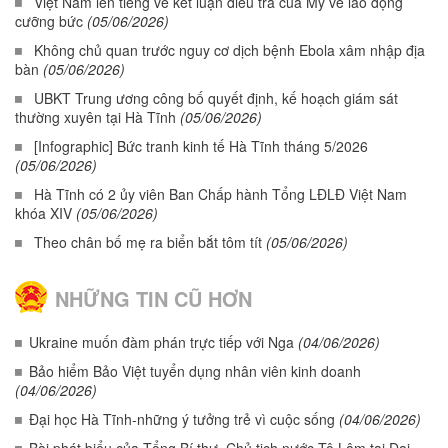
Việt Nam lên tiếng về kết luận điều tra của Mỹ về lao động
cưỡng bức
(05/06/2026)
Không chủ quan trước nguy cơ dịch bệnh Ebola xâm nhập địa
bàn
(05/06/2026)
UBKT Trung ương công bố quyết định, kế hoạch giám sát
thường xuyên tại Hà Tĩnh
(05/06/2026)
[Infographic] Bức tranh kinh tế Hà Tĩnh tháng 5/2026
(05/06/2026)
Hà Tĩnh có 2 ủy viên Ban Chấp hành Tổng LĐLĐ Việt Nam
khóa XIV
(05/06/2026)
Theo chân bố mẹ ra biển bắt tôm tít
(05/06/2026)
NHỮNG TIN CŨ HƠN
Ukraine muốn đàm phán trực tiếp với Nga
(04/06/2026)
Bảo hiểm Bảo Việt tuyển dụng nhân viên kinh doanh
(04/06/2026)
Đại học Hà Tĩnh-những ý tưởng trẻ vì cuộc sống
(04/06/2026)
Bài phát biểu của Tổng Bí thư, Chủ tịch nước Tô Lâm tại Đại