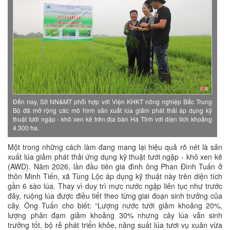
Đến nay, Sở NN&MT phối hợp với Viện KHKT nông nghiệp Bắc Trung
Bộ đã mở rộng các mô hình sản xuất lúa giảm phát thải áp dụng kỹ
thuật tưới ngập - khô xen kẽ trên địa bàn Hà Tĩnh với diện tích khoảng
4.300 ha.
Một trong những cách làm đang mang lại hiệu quả rõ nét là sản
xuất lúa giảm phát thải ứng dụng kỹ thuật tưới ngập - khô xen kẽ
(AWD). Năm 2026, lần đầu tiên gia đình ông Phan Đình Tuấn ở
thôn Minh Tiến, xã Tùng Lộc áp dụng kỹ thuật này trên diện tích
gần 6 sào lúa. Thay vì duy trì mực nước ngập liên tục như trước
đây, ruộng lúa được điều tiết theo từng giai đoạn sinh trưởng của
cây. Ông Tuấn cho biết: “Lượng nước tưới giảm khoảng 20%,
lượng phân đạm giảm khoảng 30% nhưng cây lúa vẫn sinh
trưởng tốt, bộ rễ phát triển khỏe, năng suất lúa tươi vụ xuân vừa