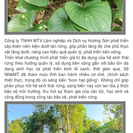
Công ty TNHH MTV Lâm nghiệp và Dịch vụ Hương Sơn phát triển
cây thiên niên kiện dưới tán rừng, góp phần tăng độ che phủ thực
vật tầng dưới, nâng cao hiệu quả quản lý, phát triển bền vững.
Triển khai chương trình phát triển giá trị đa dụng của hệ sinh thái
rừng theo hướng quản lý, sử dụng bền vững gắn với bảo tồn đa
dạng sinh học và phát triển kinh tế xanh, thời gian qua, Sở
NN&MT đã tham mưu tỉnh ban hành nhiều cơ chế, chính sách
thiết thực, trong đó có sáng kiến “bom hạt giống”. Không chỉ góp
phần phục hồi hệ sinh thái rừng, sáng kiến này còn lan tỏa ý thức
bảo vệ môi trường, thu hút sự tham gia của cán bộ, học sinh và
cộng đồng trong công tác bảo vệ, phát triển rừng.