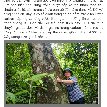
Ông Võ Văn Biển - Giám đốc Liên hiệp HTX Chứng chỉ rừng Tây
Kim cho biết: “Khi rừng trồng được cấp chứng nhận theo tiêu
chuẩn quốc tế, sản lượng và giá bán gỗ đều tăng đáng kể. Đối với
rừng tự nhiên, đây là cơ sở quan trọng để đo đếm, xác định lượng
carbon hấp thụ và từng bước tham gia thị trường tín chỉ carbon
trong tương lai. Đón đầu xu thế phát triển này, HTX đã thuê
chuyên gia đo đếm và đánh giá trữ lượng carbon trên 2.100 ha
rừng tự nhiên, với khả năng hấp thụ và lưu giữ khoảng 14.000 tấn
CO
tương đương mỗi năm”.
2