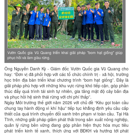
Vườn Quốc gia Vũ Quang triển khai giải pháp "bom hạt giống" giúp
phục hồi và làm giàu rừng.
Ông Nguyễn Danh Kỳ - Giám đốc Vườn Quốc gia Vũ Quang cho
hay: “Đơn vị đã phối hợp với các tổ chức chính trị - xã hội, trường
học trên địa bàn triển khai chương trình “bom hạt giống”. Đây là
giải pháp phù hợp với những khu vực rừng khó tiếp cận, góp phần
thúc đẩy quá trình tái sinh tự nhiên, gia tăng mật độ cây bản địa
và phục hồi hệ sinh thái rừng với chi phí thấp”.
Ngày Môi trường thế giới năm 2026 với chủ đề “Kêu gọi toàn cầu
chung tay hành động vì khí hậu” tiếp tục khẳng định yêu cầu cấp
thiết của quá trình chuyển đổi xanh trên phạm vi toàn cầu. Tại Hà
Tĩnh, những giải pháp giảm phát thải trong sản xuất nông nghiệp,
quản lý rừng bền vững đang góp phần hiện thực hóa mục tiêu
phát triển kinh tế xanh, thích ứng với BĐKH và hướng tới phát