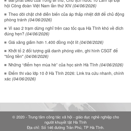
hội Công đoàn Việt Nam lần thứ XIV
(04/06/2026)
Theo dõi chặt chẽ diễn biến của áp thấp nhiệt đới để chủ động
phòng tránh
(04/06/2026)
Vì sao 2 trạm dừng nghỉ trên cao tốc qua Hà Tĩnh khó về đích
đúng hẹn?
(04/06/2026)
Giá xăng giảm hơn 1.400 đồng một lít
(04/06/2026)
Khởi tố 2 đối tượng giả danh phóng viên, ghi hình CSGT để
"tống tiền"
(04/06/2026)
Những “điểm hẹn mùa hè” của học sinh Hà Tĩnh
(04/06/2026)
Điểm thi vào lớp 10 ở Hà Tĩnh 2026: Link tra cứu nhanh, chính
xác
(04/06/2026)
© 2020 - Trung tâm công tác xã hội - giáo dục nghề nghiệp cho
người khuyết tật Hà Tĩnh
Địa chỉ: Số 146 đường Trần Phú, TP Hà Tĩnh.