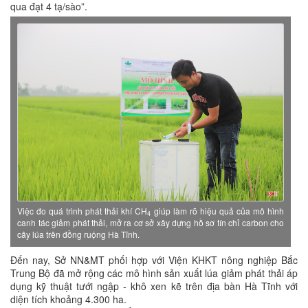
qua đạt 4 tạ/sào”.
Việc đo quá trình phát thải khí CH
giúp làm rõ hiệu quả của mô hình
4
canh tác giảm phát thải, mở ra cơ sở xây dựng hồ sơ tín chỉ carbon cho
cây lúa trên đồng ruộng Hà Tĩnh.
Đến nay, Sở NN&MT phối hợp với Viện KHKT nông nghiệp Bắc
Trung Bộ đã mở rộng các mô hình sản xuất lúa giảm phát thải áp
dụng kỹ thuật tưới ngập - khô xen kẽ trên địa bàn Hà Tĩnh với
diện tích khoảng 4.300 ha.