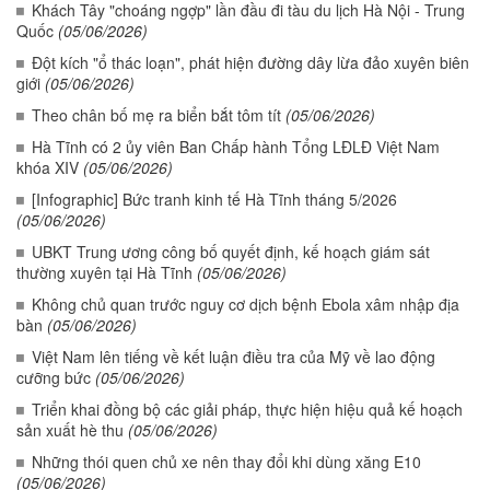
Khách Tây "choáng ngợp" lần đầu đi tàu du lịch Hà Nội - Trung
Quốc
(05/06/2026)
Đột kích "ổ thác loạn", phát hiện đường dây lừa đảo xuyên biên
giới
(05/06/2026)
Theo chân bố mẹ ra biển bắt tôm tít
(05/06/2026)
Hà Tĩnh có 2 ủy viên Ban Chấp hành Tổng LĐLĐ Việt Nam
khóa XIV
(05/06/2026)
[Infographic] Bức tranh kinh tế Hà Tĩnh tháng 5/2026
(05/06/2026)
UBKT Trung ương công bố quyết định, kế hoạch giám sát
thường xuyên tại Hà Tĩnh
(05/06/2026)
Không chủ quan trước nguy cơ dịch bệnh Ebola xâm nhập địa
bàn
(05/06/2026)
Việt Nam lên tiếng về kết luận điều tra của Mỹ về lao động
cưỡng bức
(05/06/2026)
Triển khai đồng bộ các giải pháp, thực hiện hiệu quả kế hoạch
sản xuất hè thu
(05/06/2026)
Những thói quen chủ xe nên thay đổi khi dùng xăng E10
(05/06/2026)