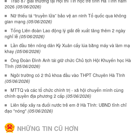
Trao 87 giải thưởng tại Hội thi Tin học trẻ tỉnh Hà Tĩnh năm
2026
(05/06/2026)
Nữ thiếu tá “truyền lửa” bảo vệ an ninh Tổ quốc qua không
gian mạng
(05/06/2026)
Tổng Liên đoàn Lao động lý giải đề xuất tăng thêm 2 ngày
nghỉ lễ
(05/06/2026)
Lần đầu tiên nông dân Kỳ Xuân cấy lúa bằng máy và làm mạ
khay
(05/06/2026)
Ông Đoàn Đình Anh tái giữ chức Chủ tịch Hội Khuyến học Hà
Tĩnh
(05/06/2026)
Ngôi trường có 2 thủ khoa đầu vào THPT Chuyên Hà Tĩnh
(05/06/2026)
MTTQ và các tổ chức chính trị - xã hội chuyển mình cùng
chính quyền địa phương 2 cấp
(05/06/2026)
Liên tiếp xảy ra đuối nước trẻ em ở Hà Tĩnh: UBND tỉnh chỉ
đạo "nóng"
(05/06/2026)
NHỮNG TIN CŨ HƠN