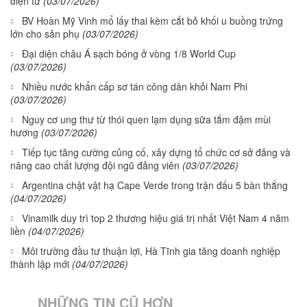
điện tử
(03/07/2026)
BV Hoàn Mỹ Vinh mổ lấy thai kèm cắt bỏ khối u buồng trứng
lớn cho sản phụ
(03/07/2026)
Đại diện châu Á sạch bóng ở vòng 1/8 World Cup
(03/07/2026)
Nhiều nước khẩn cấp sơ tán công dân khỏi Nam Phi
(03/07/2026)
Nguy cơ ung thư từ thói quen lạm dụng sữa tắm đậm mùi
hương
(03/07/2026)
Tiếp tục tăng cường củng cố, xây dựng tổ chức cơ sở đảng và
nâng cao chất lượng đội ngũ đảng viên
(03/07/2026)
Argentina chật vật hạ Cape Verde trong trận đấu 5 bàn thắng
(04/07/2026)
Vinamilk duy trì top 2 thương hiệu giá trị nhất Việt Nam 4 năm
liền
(04/07/2026)
Môi trường đầu tư thuận lợi, Hà Tĩnh gia tăng doanh nghiệp
thành lập mới
(04/07/2026)
NHỮNG TIN CŨ HƠN