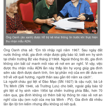
Ông Oanh (áo xanh) được hỗ trợ kê khai thông tin trước khi thực hiện
thu nhận mẫu ADN.
Ông Oanh chia sẻ: “Em tôi nhập ngũ năm 1967. Sau ngày đất
nước thống nhất, gia đình nhận được giấy báo tử, biết em hy sinh
tại chiến trường B2 vào tháng 2/1968. Ngoài thông tin đó, gia đình
không còn bất cứ manh mối nào về nơi em an nghỉ. Vì vậy, việc
được thu nhận mẫu ADN lần này thắp lên hy vọng giúp gia đình
sớm xác định được danh tính, tìm lại phần mộ của em để đưa em
trở về với quê hương, người thân sau gần 60 năm xa cách”.
Là người cháu gọi liệt sĩ Đào Mạo (SN 1927) là cậu ruột, bà Lê
Thị Minh (SN 1946, xã Trường Lưu) cho biết, ngoài giấy báo tử
ghi liệt sĩ hy sinh năm 1954 tại chiến trường phía Bắc, hơn 70
năm qua, gia đình không có thêm bất kỳ thông tin nào về nơi an
nghỉ của cậu (em ruột của mẹ bà Minh - PV). Gia đình đã nhiều
lần lặn lội tìm kiếm nhưng đều không có kết quả.