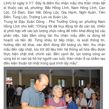
Lĩnh) từ ngày 3-7/7. Đây là điểm thu nhận mẫu cho thân nhân liệt
sĩ thuộc các xã, phường: Bắc Hồng Lĩnh, Nam Hồng Lĩnh, Can
Lộc, Cổ Đạm, Đan Hải, Đồng Lộc, Gia Hanh, Nghi Xuân, Tiên
Điền, Tùng Lộc, Trường Lưu và Xuân Lộc.
Trung tá Đậu Xuân Dũng - Phó Trưởng Công an phường Nam
Hồng Lĩnh cho biết: "Chúng tôi đã huy động tối đa cán bộ, chiến
sĩ phối hợp với các lực lượng chức năng để triển khai đồng bộ các
phần việc, bảo đảm công tác thu nhận mẫu diễn ra đúng kế
hoạch và tiến độ. Từng khâu từ tiếp nhận, rà soát thông tin,
hướng dẫn kê khai, xác định đúng đối tượng ưu tiên, thu nhận
mẫu đến cập nhật, lưu trữ dữ liệu trên hệ thống số hóa đều được
thực hiện chặt chẽ, chính xác. Bên cạnh đó, lực lượng công an
cũng bố trí cán bộ hỗ trợ người cao tuổi, thân nhân ở xa nhằm tạo
điều kiện thuận lợi nhất trong quá trình lấy mẫu".