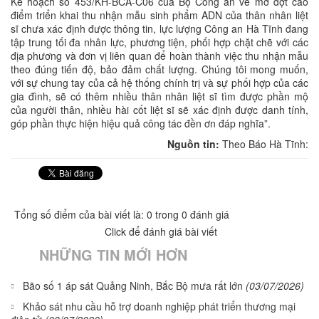
Kế hoạch số 453/KH-BCA-C06 của Bộ Công an về mở đợt cao
điểm triển khai thu nhận mẫu sinh phẩm ADN của thân nhân liệt
sĩ chưa xác định được thông tin, lực lượng Công an Hà Tĩnh đang
tập trung tối đa nhân lực, phương tiện, phối hợp chặt chẽ với các
địa phương và đơn vị liên quan để hoàn thành việc thu nhận mẫu
theo đúng tiến độ, bảo đảm chất lượng. Chúng tôi mong muốn,
với sự chung tay của cả hệ thống chính trị và sự phối hợp của các
gia đình, sẽ có thêm nhiều thân nhân liệt sĩ tìm được phần mộ
của người thân, nhiều hài cốt liệt sĩ sẽ xác định được danh tính,
góp phần thực hiện hiệu quả công tác đền ơn đáp nghĩa”.
Nguồn tin:
Theo Báo Hà Tĩnh:
Tổng số điểm của bài viết là: 0 trong 0 đánh giá
Click để đánh giá bài viết
NHỮNG TIN MỚI HƠN
Bão số 1 áp sát Quảng Ninh, Bắc Bộ mưa rất lớn
(03/07/2026)
Khảo sát nhu cầu hỗ trợ doanh nghiệp phát triển thương mại