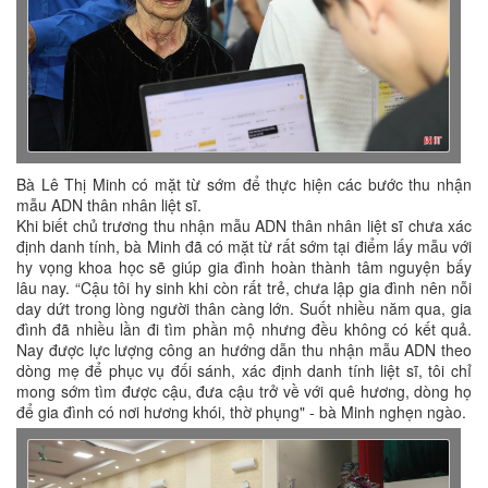
Bà Lê Thị Minh có mặt từ sớm để thực hiện các bước thu nhận
mẫu ADN thân nhân liệt sĩ.
Khi biết chủ trương thu nhận mẫu ADN thân nhân liệt sĩ chưa xác
định danh tính, bà Minh đã có mặt từ rất sớm tại điểm lấy mẫu với
hy vọng khoa học sẽ giúp gia đình hoàn thành tâm nguyện bấy
lâu nay. “Cậu tôi hy sinh khi còn rất trẻ, chưa lập gia đình nên nỗi
day dứt trong lòng người thân càng lớn. Suốt nhiều năm qua, gia
đình đã nhiều lần đi tìm phần mộ nhưng đều không có kết quả.
Nay được lực lượng công an hướng dẫn thu nhận mẫu ADN theo
dòng mẹ để phục vụ đối sánh, xác định danh tính liệt sĩ, tôi chỉ
mong sớm tìm được cậu, đưa cậu trở về với quê hương, dòng họ
để gia đình có nơi hương khói, thờ phụng" - bà Minh nghẹn ngào.