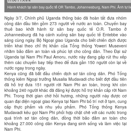
Hành khách tại sân bay quốc tế OR Tambo, Johannesburg, Nam Phi. Ảnh tư l
Ngày 3/7, Chính phủ Uganda thông báo đã hoàn tất đưa nhóm
công dân đầu tiên gồm 273 người về nước an toàn. Chuyến bay
thuê bao khởi hành từ sân bay quốc tế O.R. Tambo ở
Johannesburg đã hạ cánh xuống sân bay quốc tế Entebbe vào
sáng cùng ngày. Bộ Ngoại giao Uganda cho biết chiến dịch được
triển khai theo chỉ thị khẩn của Tổng thống Yoweri Museveni
nhằm bảo đảm an toàn và phúc lợi cho công dân. Theo Đại sứ
Uganda tại Nam Phi Paul Amoru, nước này đang gấp rút thu xếp
thêm các chuyến bay tiếp theo để đưa gần 150 người còn lại về
nước ngay trong ngày.
Kenya cũng đã bắt đầu chiến dịch sơ tán công dân. Phó Tổng
thống kiêm Ngoại trưởng Musalia Mudavadi cho biết đợt đầu tiên
đã hỗ trợ đưa 151 người rời Nam Phi an toàn, trong khi còn
khoảng 240 người khác đã đăng ký được hỗ trợ khẩn cấp rời Nam
Phi. Trong thời gian chờ hồi hương, những người này được cơ
quan đại diện ngoại giao Kenya tại Nam Phi bố trí nơi ở tạm, cung
cấp thực phẩm và nhu yếu phẩm. Phó Tổng thống Kenya
Mudavadi kêu gọi Nam Phi phối hợp chặt chẽ với các nước trong
quá trình sơ tán công dân, đồng thời bảo đảm an toàn cho
khoảng 27.000 công dân Kenya đang sinh sống và làm việc tại
Nam Phi.