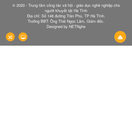
© 2020 - Trung tâm công tác xã hội - giáo dục nghề nghiệp cho
người khuyết tật Hà Tĩnh
Địa chỉ: Số 146 đường Trần Phú, TP Hà Tĩnh.
Trưởng BBT: Ông Thái Ngọc Lâm, Giám đốc.
Designed by NETNghe