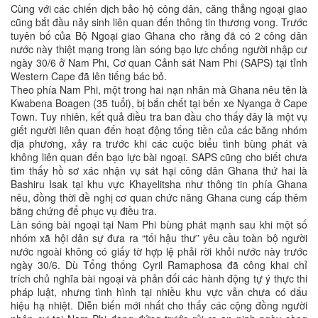
Cùng với các chiến dịch bảo hộ công dân, căng thẳng ngoại giao
cũng bắt đầu nảy sinh liên quan đến thông tin thương vong. Trước
tuyên bố của Bộ Ngoại giao Ghana cho rằng đã có 2 công dân
nước này thiệt mạng trong làn sóng bạo lực chống người nhập cư
ngày 30/6 ở Nam Phi, Cơ quan Cảnh sát Nam Phi (SAPS) tại tỉnh
Western Cape đã lên tiếng bác bỏ.
Theo phía Nam Phi, một trong hai nạn nhân mà Ghana nêu tên là
Kwabena Boagen (35 tuổi), bị bắn chết tại bến xe Nyanga ở Cape
Town. Tuy nhiên, kết quả điều tra ban đầu cho thấy đây là một vụ
giết người liên quan đến hoạt động tống tiền của các băng nhóm
địa phương, xảy ra trước khi các cuộc biểu tình bùng phát và
không liên quan đến bạo lực bài ngoại. SAPS cũng cho biết chưa
tìm thấy hồ sơ xác nhận vụ sát hại công dân Ghana thứ hai là
Bashiru Isak tại khu vực Khayelitsha như thông tin phía Ghana
nêu, đồng thời đề nghị cơ quan chức năng Ghana cung cấp thêm
bằng chứng để phục vụ điều tra.
Làn sóng bài ngoại tại Nam Phi bùng phát mạnh sau khi một số
nhóm xã hội dân sự đưa ra “tối hậu thư” yêu cầu toàn bộ người
nước ngoài không có giấy tờ hợp lệ phải rời khỏi nước này trước
ngày 30/6. Dù Tổng thống Cyril Ramaphosa đã công khai chỉ
trích chủ nghĩa bài ngoại và phản đối các hành động tự ý thực thi
pháp luật, nhưng tình hình tại nhiều khu vực vẫn chưa có dấu
hiệu hạ nhiệt. Diễn biến mới nhất cho thấy các cộng đồng người