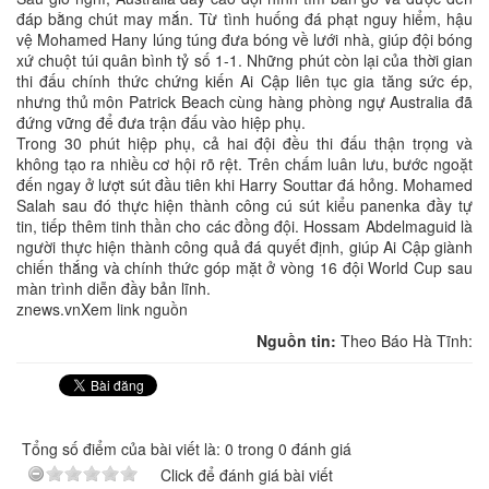
đáp bằng chút may mắn. Từ tình huống đá phạt nguy hiểm, hậu
vệ Mohamed Hany lúng túng đưa bóng về lưới nhà, giúp đội bóng
xứ chuột túi quân bình tỷ số 1-1. Những phút còn lại của thời gian
thi đấu chính thức chứng kiến Ai Cập liên tục gia tăng sức ép,
nhưng thủ môn Patrick Beach cùng hàng phòng ngự Australia đã
đứng vững để đưa trận đấu vào hiệp phụ.
Trong 30 phút hiệp phụ, cả hai đội đều thi đấu thận trọng và
không tạo ra nhiều cơ hội rõ rệt. Trên chấm luân lưu, bước ngoặt
đến ngay ở lượt sút đầu tiên khi Harry Souttar đá hỏng. Mohamed
Salah sau đó thực hiện thành công cú sút kiểu panenka đầy tự
tin, tiếp thêm tinh thần cho các đồng đội. Hossam Abdelmaguid là
người thực hiện thành công quả đá quyết định, giúp Ai Cập giành
chiến thắng và chính thức góp mặt ở vòng 16 đội World Cup sau
màn trình diễn đầy bản lĩnh.
znews.vnXem link nguồn
Nguồn tin:
Theo Báo Hà Tĩnh:
Tổng số điểm của bài viết là: 0 trong 0 đánh giá
Click để đánh giá bài viết