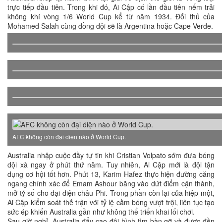
trực tiếp đầu tiên. Trong khi đó, Ai Cập có lần đầu tiên nếm trải
không khí vòng 1/6 World Cup kể từ năm 1934. Đối thủ của
Mohamed Salah cùng đồng đội sẽ là Argentina hoặc Cape Verde.
AFC không còn đại diện nào ở World Cup.
Australia nhập cuộc đầy tự tin khi Cristian Volpato sớm đưa bóng
dội xà ngay ở phút thứ năm. Tuy nhiên, Ai Cập mới là đội tận
dụng cơ hội tốt hơn. Phút 13, Karim Hafez thực hiện đường căng
ngang chính xác để Emam Ashour băng vào dứt điểm cận thành,
mở tỷ số cho đại diện châu Phi. Trong phần còn lại của hiệp một,
Ai Cập kiểm soát thế trận với tỷ lệ cầm bóng vượt trội, liên tục tạo
sức ép khiến Australia gần như không thể triển khai lối chơi.
Sau giờ nghỉ, Australia đẩy cao đội hình tìm bàn gỡ và được đền