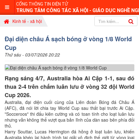
CỔNG THÔNG TIN ĐIỆN TỬ
TRUNG TÂM CÔNG TÁC XÃ HỘI - GIÁO DỤC NGHỀ NG
Kinh tế - xã hội
Đại diện châu Á sạch bóng ở vòng 1/8 World
Cup
Thứ sáu - 03/07/2026 20:22
Rạng sáng 4/7, Australia hòa Ai Cập 1-1, sau đó
thua 2-4 trên chấm luân lưu ở vòng 32 đội World
Cup 2026.
Australia, đại diện cuối cùng của Liên đoàn Bóng đá Châu Á
(AFC), đã nói lời chia tay World Cup sau thất bại trước Ai Cập.
"Socceroos" thi đấu kiên cường và có toan tính cho loạt luân lưu
nhưng vẫn không thể vượt qua bản lĩnh của dàn sao bên phía đối
thủ.
Harry Souttar, Lucas Herrington đá hỏng ở loạt luân lưu, khiến
Australia khép lại hành trình tại giải vô địch thế giới từ vòng loại