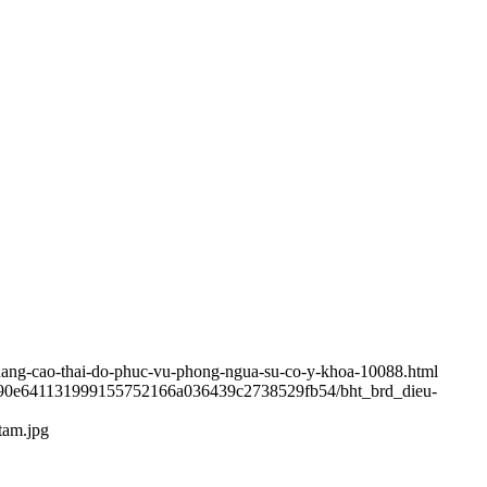
ve-nang-cao-thai-do-phuc-vu-phong-ngua-su-co-y-khoa-10088.html
090e641131999155752166a036439c2738529fb54/bht_brd_dieu-
tam.jpg