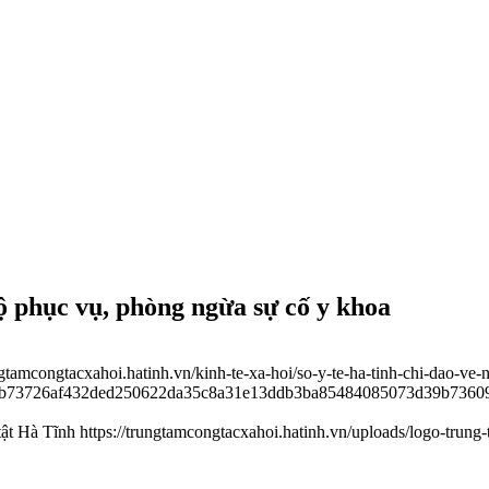
độ phục vụ, phòng ngừa sự cố y khoa
ungtamcongtacxahoi.hatinh.vn/kinh-te-xa-hoi/so-y-te-ha-tinh-chi-dao-
cbb0b73726af432ded250622da35c8a31e13ddb3ba85484085073d39b736
tật Hà Tĩnh
https://trungtamcongtacxahoi.hatinh.vn/uploads/logo-trung-