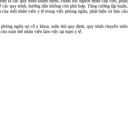
 biệt là các quy trình khám bệnh, chăm sóc người bệnh cấp cứu, phẫu
 thế các quy trình, hướng dẫn không còn phù hợp. Tăng cường tập huấn,
m của mỗi nhân viên y tế trong việc phòng ngừa, phát hiện và báo cáo
ế, phòng ngừa sự cố y khoa, tuân thủ quy định, quy trình chuyên môn
ho toàn thể nhân viên làm việc tại trạm y tế.