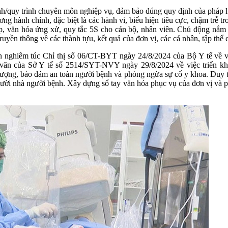
nh/quy trình chuyên môn nghiệp vụ, đảm bảo đúng quy định của pháp luậ
ương hành chính, đặc biệt là các hành vi, biểu hiện tiêu cực, chậm trễ t
, văn hóa ứng xử, quy tắc 5S cho cán bộ, nhân viên. Chủ động nắm bắ
uyền thông về các thành tựu, kết quả của đơn vị, các cá nhân, tập thể c
iện nghiêm túc Chỉ thị số 06/CT-BYT ngày 24/8/2024 của Bộ Y tế về 
 văn của Sở Y tế số 2514/SYT-NVY ngày 29/8/2024 về việc triển kh
ượng, bảo đảm an toàn người bệnh và phòng ngừa sự cố y khoa. Duy trì
gười nhà người bệnh. Xây dựng sổ tay văn hóa phục vụ của đơn vị và ph