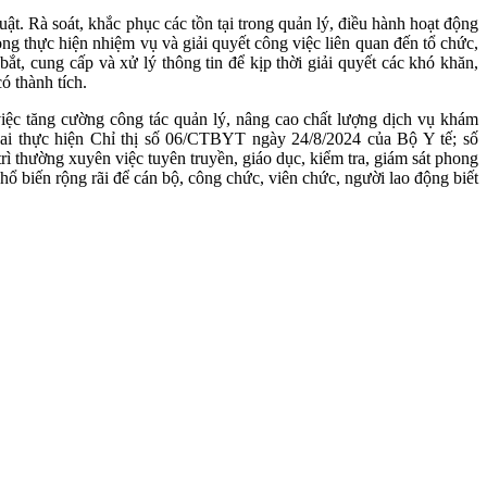
t. Rà soát, khắc phục các tồn tại trong quản lý, điều hành hoạt động
rong thực hiện nhiệm vụ và giải quyết công việc liên quan đến tổ chức,
t, cung cấp và xử lý thông tin để kịp thời giải quyết các khó khăn,
ó thành tích.
việc tăng cường công tác quản lý, nâng cao chất lượng dịch vụ khám
ai thực hiện Chỉ thị số 06/CTBYT ngày 24/8/2024 của Bộ Y tế; số
 thường xuyên việc tuyên truyền, giáo dục, kiểm tra, giám sát phong
ổ biến rộng rãi để cán bộ, công chức, viên chức, người lao động biết