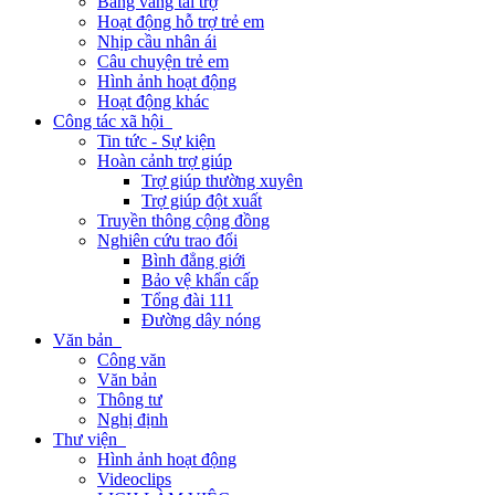
Bảng vàng tài trợ
Hoạt động hỗ trợ trẻ em
Nhịp cầu nhân ái
Câu chuyện trẻ em
Hình ảnh hoạt động
Hoạt động khác
Công tác xã hội
Tin tức - Sự kiện
Hoàn cảnh trợ giúp
Trợ giúp thường xuyên
Trợ giúp đột xuất
Truyền thông cộng đồng
Nghiên cứu trao đổi
Bình đẳng giới
Bảo vệ khẩn cấp
Tổng đài 111
Đường dây nóng
Văn bản
Công văn
Văn bản
Thông tư
Nghị định
Thư viện
Hình ảnh hoạt động
Videoclips