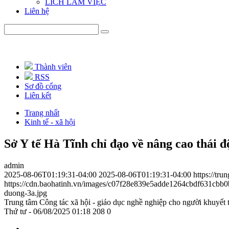
LICH LÀM VIỆC
Liên hệ
Thành viên
RSS
Sơ đồ cổng
Liên kết
Trang nhất
Kinh tế - xã hội
Sở Y tế Hà Tĩnh chỉ đạo về nâng cao thái 
admin
2025-08-06T01:19:31-04:00
2025-08-06T01:19:31-04:00
https://tr
https://cdn.baohatinh.vn/images/c07f28e839e5adde1264cbdf631
duong-3a.jpg
Trung tâm Công tác xã hội - giáo dục nghề nghiệp cho người khuyết 
Thứ tư - 06/08/2025 01:18
208
0