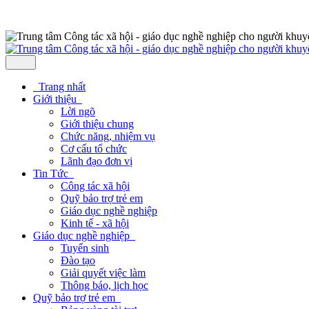
Trang nhất
Giới thiệu
Lời ngõ
Giới thiệu chung
Chức năng, nhiệm vụ
Cơ cấu tổ chức
Lãnh đạo đơn vị
Tin Tức
Công tác xã hội
Quỹ bảo trợ trẻ em
Giáo dục nghề nghiệp
Kinh tế - xã hội
Giáo dục nghề nghiệp
Tuyển sinh
Đào tạo
Giải quyết việc làm
Thông báo, lịch học
Quỹ bảo trợ trẻ em