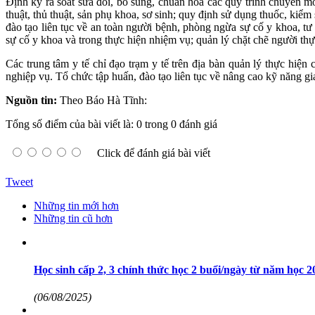
Định kỳ rà soát sửa đổi, bổ sung, chuẩn hóa các quy trình chuyên m
thuật, thủ thuật, sản phụ khoa, sơ sinh; quy định sử dụng thuốc, kiể
đào tạo liên tục về an toàn người bệnh, phòng ngừa sự cố y khoa, tư
sự cố y khoa và trong thực hiện nhiệm vụ; quản lý chặt chẽ người thự
Các trung tâm y tế chỉ đạo trạm y tế trên địa bàn quản lý thực hiệ
nghiệp vụ. Tổ chức tập huấn, đào tạo liên tục về nâng cao kỹ năng gi
Nguồn tin:
Theo Báo Hà Tĩnh:
Tổng số điểm của bài viết là: 0 trong 0 đánh giá
Click để đánh giá bài viết
Tweet
Những tin mới hơn
Những tin cũ hơn
Học sinh cấp 2, 3 chính thức học 2 buổi/ngày từ năm học 
(06/08/2025)