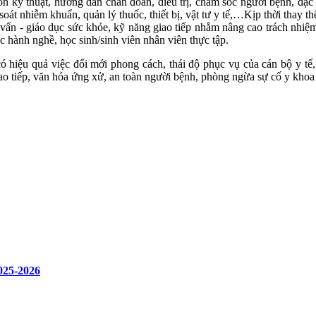
ôn kỹ thuật, hướng dẫn chẩn đoán, điều trị, chăm sóc người bệnh, đặc
m soát nhiễm khuẩn, quản lý thuốc, thiết bị, vật tư y tế,…Kịp thời thay
 vấn - giáo dục sức khỏe, kỹ năng giao tiếp nhằm nâng cao trách nhiệ
c hành nghề, học sinh/sinh viên nhân viên thực tập.
n có hiệu quả việc đổi mới phong cách, thái độ phục vụ của cán bộ y t
ao tiếp, văn hóa ứng xử, an toàn người bệnh, phòng ngừa sự cố y khoa c
2025-2026