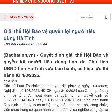
NGHIỆP CHO NGƯỜI KHUYẾT TẬT
Kinh tế - xã hội
Giải thể Hội Bảo vệ quyền lợi người tiêu
dùng Hà Tĩnh
Thứ hai - 04/08/2025 23:44
(Baohatinh.vn) - Quyết định giải thể Hội Bảo vệ
quyền lợi người tiêu dùng tỉnh do Chủ tịch
UBND tỉnh Hà Tĩnh vừa ban hành, có hiệu lực thi
hành từ 4/8/2025.
chia sẻ
0
Căn cứ Luật Tổ chức chính quyền địa phương ngày 16/6/2025;
Nghị định số 126/2024/NĐ-CP ngày 8/10/2024 của Chính phủ quy
định về tổ chức, hoạt động và quản lý hội; Quyết định số
55/2021/QĐ-UBND ngày 31/12/2021 của UBND tỉnh ban hành
Quy định quản lý tổ chức bộ máy, biên chế, cán bộ, công chức,
viên chức trong cơ quan hành chính, đơn vị sự nghiệp công lập và