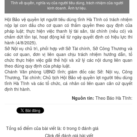
Tĩnh về quyền, nghĩa vụ của người tiêu dùng, trách nhiệm của người
kinh doanh. Ảnh tư liệu.
Hội Bảo vệ quyền lợi người tiêu dùng tỉnh Hà Tĩnh có trách nhiệm
nộp lại con dấu cho cơ quan có thẩm quyền theo quy định của
pháp luật; thực hiện việc thanh lý tài sản, tài chính (nếu có) và
chấm dứt tồn tại, hoạt động kể từ ngày quyết định có hiệu lực thi
hành (4/8/2025).
Sở Nội vụ chủ trì, phối hợp với Sở Tài chính, Sở Công Thương và
các cơ quan, đơn vị liên quan chịu trách nhiệm hướng dẫn, tổ
chức thực hiện việc giải thể hội và xử lý các nội dung liên quan
theo đúng quy định của pháp luật.
Chánh Văn phòng UBND tỉnh; giám đốc các Sở: Nội vụ, Công
Thương, Tài chính; Chủ tịch Hội Bảo vệ quyền lợi người tiêu dùng
tỉnh Hà Tĩnh và các tổ chức, cá nhân có liên quan căn cứ quyết
định thi hành.
Nguồn tin:
Theo Báo Hà Tĩnh:
Tổng số điểm của bài viết là: 0 trong 0 đánh giá
Click để đánh giá bài viết