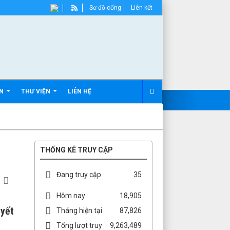
Sơ đồ cổng
Liên kết
ẢN
THƯ VIỆN
LIÊN HỆ
THỐNG KÊ TRUY CẬP
Đang truy cập
35
Hôm nay
18,905
uyết
Tháng hiện tại
87,826
Tổng lượt truy
9,263,489