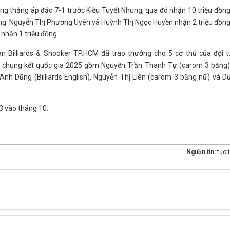
Vàng thắng áp đảo 7-1 trước Kiều Tuyết Nhung, qua đó nhận 10 triệu đồn
đồng. Nguyễn Thị Phương Uyên và Huỳnh Thị Ngọc Huyền nhận 2 triệu đồn
 nhận 1 triệu đồng.
đoàn Billiards & Snooker TP.HCM đã trao thưởng cho 5 cơ thủ của đội 
ng chung kết quốc gia 2025 gồm Nguyễn Trần Thanh Tự (carom 3 băng),
nh Dũng (Billiards English), Nguyễn Thị Liên (carom 3 băng nữ) và 
 3 vào tháng 10.
Nguồn tin:
tuoi