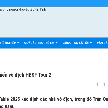
GHỀ NGHIỆP
QUỸ BẢO TRỢ TRẺ EM
CÔNG TÁC XÃ HỘI
VĂN B
hiến vô địch HBSF Tour 2
 Table 2025 xác định các nhà vô địch, trong đó Trần Q
ng nam.