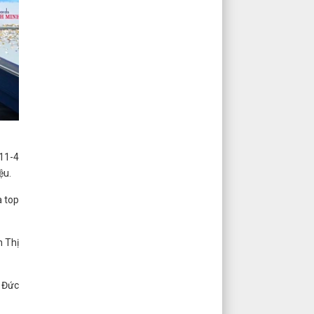
 11-4
ệu.
à top
n Thị
 Đức