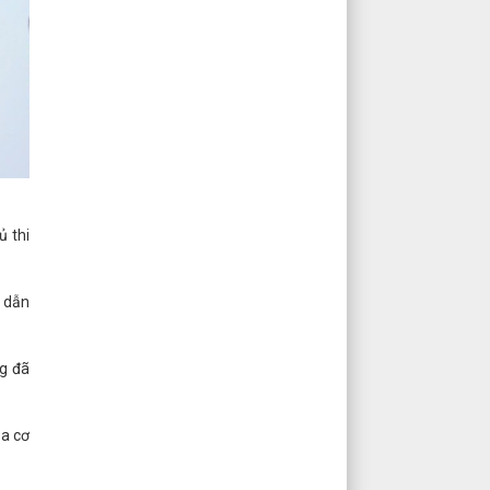
ủ thi
n dẫn
ng đã
ủa cơ