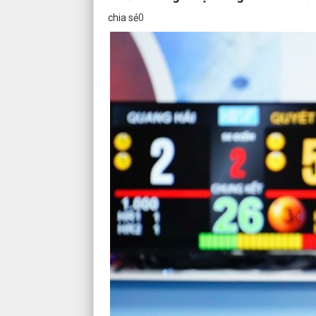
chia sẻ
0