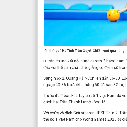
Cơ thủ quê Hà Tĩnh Trần Quyết Chiến vượt qua hàng 
Ở trận chung kết nội dung carom 3 băng nam, T
đấu với thế trận chặt chẽ, giằng co điểm số tron
Sang hiệp 2, Quang Hải vươn lên dẫn 36-30. Lúc
ngược 40-36 trước khi thắng 50-41 sau 32 lượt
Trước đó ở bán kết, tay cơ số 1 Việt Nam đã v
đánh bại Trần Thanh Lực ở vòng 16.
Với chức vô địch Giải billiards HBSF Tour 2, Tr
thủ số 1 Việt Nam cho World Games 2025 sẽ diễn