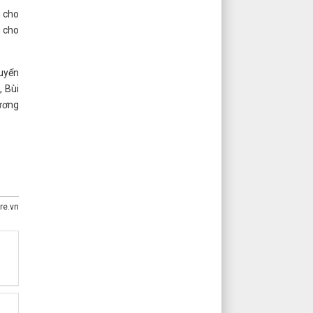
g cho
g cho
tuyển
 Bùi
Dương
tre.vn