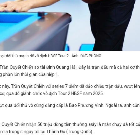
loạt đối thủ mạnh để vô địch HBSF Tour 2 - Ảnh: ĐỨC PHONG
rần Quyết Chiến so tài Đinh Quang Hải. Đây là trận đấu mà cả hai cơ th
g phần lớn thời gian của hiệp 1.
 này, Trần Quyết Chiến với series 7 điểm đã đảo chiều trận đấu, vượt lê
 cơ, qua đó giành chức vô địch Tour 2 HBSF năm 2025.
ượt qua đối thủ vô cùng đẳng cấp là Bao Phương Vinh. Ngoài ra, anh cũ
ần Quyết Chiến nhận 50 triệu đồng tiền thưởng. Đây là màn chạy đà tốt c
 ra trong ít ngày tới tại Thành Đô (Trung Quốc).