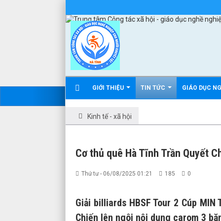
GIỚI THIỆU
TIN TỨC
GIÁO DỤC N
Kinh tế - xã hội
Cơ thủ quê Hà Tĩnh Trần Quyết C
Thứ tư - 06/08/2025 01:21
185
0
Giải billiards HBSF Tour 2 Cúp MIN
Chiến lên ngôi nội dung carom 3 bă