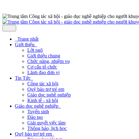
Trang nhất
Giới thiệu
Lời ngõ
Giới thiệu chung
Chức năng, nhiệm vụ
Cơ cấu tổ chức
Lãnh đạo đơn vị
Tin Tức
Công tác xã hội
Quỹ bảo trợ trẻ em
Giáo dục nghề nghiệp
Kinh tế - xã hội
Giáo dục nghề nghiệp
Tuyển sinh
Đào tạo
Giải quyết việc làm
Thông báo, lịch học
Quỹ bảo trợ trẻ em