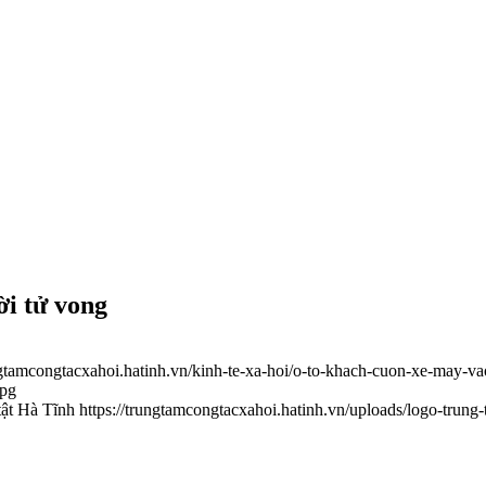
i tử vong
ungtamcongtacxahoi.hatinh.vn/kinh-te-xa-hoi/o-to-khach-cuon-xe-may-
jpg
tật Hà Tĩnh
https://trungtamcongtacxahoi.hatinh.vn/uploads/logo-trung-