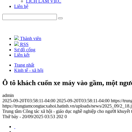
LICH LÀM VIỆC
Liên hệ
Thành viên
RSS
Sơ đồ cổng
Liên kết
Trang nhất
Kinh tế - xã hội
Ô tô khách cuốn xe máy vào gầm, một ngườ
admin
2025-09-20T03:58:11-04:00
2025-09-20T03:58:11-04:00
https://tr
https://trungtamcongtacxahoi.hatinh.vn/uploads/news/2025_09/2_18.
Trung tâm Công tác xã hội - giáo dục nghề nghiệp cho người khuyết 
Thứ bảy - 20/09/2025 03:53
202
0