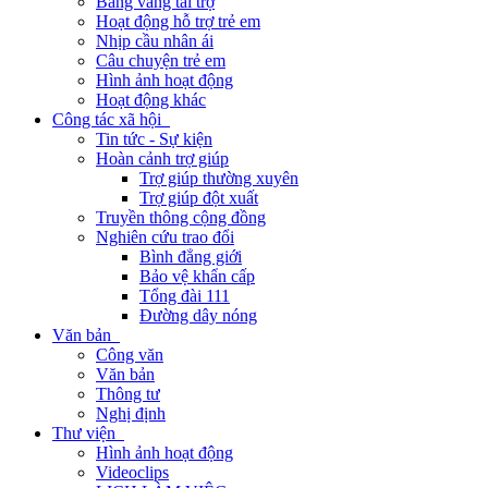
Bảng vàng tài trợ
Hoạt động hỗ trợ trẻ em
Nhịp cầu nhân ái
Câu chuyện trẻ em
Hình ảnh hoạt động
Hoạt động khác
Công tác xã hội
Tin tức - Sự kiện
Hoàn cảnh trợ giúp
Trợ giúp thường xuyên
Trợ giúp đột xuất
Truyền thông cộng đồng
Nghiên cứu trao đổi
Bình đẳng giới
Bảo vệ khẩn cấp
Tổng đài 111
Đường dây nóng
Văn bản
Công văn
Văn bản
Thông tư
Nghị định
Thư viện
Hình ảnh hoạt động
Videoclips