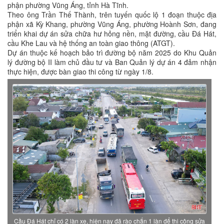
phận phường Vũng Áng, tỉnh Hà Tĩnh.
Theo ông Trần Thế Thành, trên tuyến quốc lộ 1 đoạn thuộc địa
phận xã Kỳ Khang, phường Vũng Áng, phường Hoành Sơn, đang
triển khai dự án sửa chữa hư hỏng nền, mặt đường, cầu Đá Hát,
cầu Khe Lau và hệ thống an toàn giao thông (ATGT).
Dự án thuộc kế hoạch bảo trì đường bộ năm 2025 do Khu Quản
lý đường bộ II làm chủ đầu tư và Ban Quản lý dự án 4 đảm nhận
thực hiện, được bàn giao thi công từ ngày 1/8.
Cầu Đá Hát chỉ có 2 làn xe, hiện nay đã rào chắn 1 làn để thi công sửa