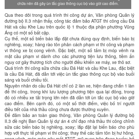
chữa nên đã gây ùn tắc giao thông cục bộ vào giờ cao điểm.
Qua theo dõi trong quá trình thi công dự án, Văn phòng Quản lý
đường bộ II.3 nhận thấy, công tác đảm bảo ATGT thi công cầu Đá
Hát và cầu Khe Lau trên quốc lộ 1 thuộc địa phận phường Vũng
Áng có một số bất cập.
Cụ thể, một số biển báo lắp đặt chưa đúng quy định, biển báo bị
nghiêng, xoay; hàng rào tôn phân cách phạm vi thi công và phạm
vi thông xe bị cong vênh. Đặc biệt, một số tấm bị móp vênh ra
mặt cầu phạm vi dành cho các phương tiện lưu thông, tiềm ẩn
nguy cơ gây thương tích cho người điều khiển xe máy, xe thô sơ.
Quá trình thi công sửa chữa cầu Đá Hát và cầu Khe Lau, đặc biệt
là cầu Đá Hát, đã dẫn tới việc ùn tắc giao thông cục bộ vào buổi
sáng và buổi chiều tối.
Nguyên nhân do cầu Đá Hát chỉ có 2 làn xe, hiện đang chắn 1 làn
để thi công, trong khi lưu lượng phương tiện qua lại đông, trong
đó có nhiều xe tải trọng lớn nên đã dẫn tới ùn tắc cục bộ vào giờ
cao điểm. Bên cạnh đó, có một số thời điểm, việc bố trí người
điều tiết của nhà thầu cũng chưa được thường xuyên.
Để đảm bảo an toàn giao thông, Văn phòng Quản lý đường bộ
II.3 đề nghị Ban Quản lý dự án 4 chỉ đạo nhà thầu thi công chỉnh
sửa các biển báo bị nghiêng, xoay; lắp đặt lại biển báo cho phù
hợp với thực tế phạm vi thi công; thay thế các tấm tôn bị hư hỏng,
cong vênh, móp méo gây mất ATGT, mỹ quan trên đoạn tuyến; bố