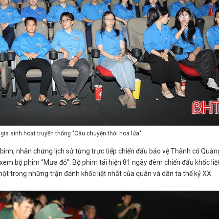
gia sinh hoạt truyền thống "Câu chuyện thời hoa lửa".
n binh, nhân chứng lịch sử từng trực tiếp chiến đấu bảo vệ Thành cổ Quảng
 xem bộ phim “Mưa đỏ”. Bộ phim tái hiện 81 ngày đêm chiến đấu khốc liệt
 trong những trận đánh khốc liệt nhất của quân và dân ta thế kỷ XX.