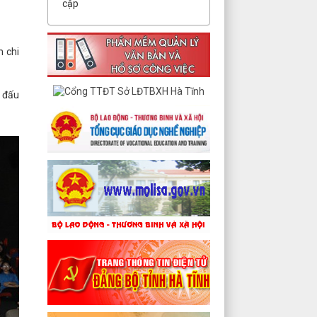
cập
m chi
n đấu