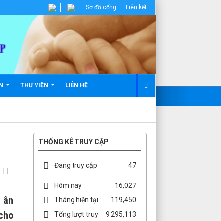
Sơ đồ cổng
Liên kết
ẢN
THƯ VIỆN
LIÊN HỆ
THỐNG KÊ TRUY CẬP
Đang truy cập
47
Hôm nay
16,027
i ân
Tháng hiện tại
119,450
 cho
Tổng lượt truy
9,295,113