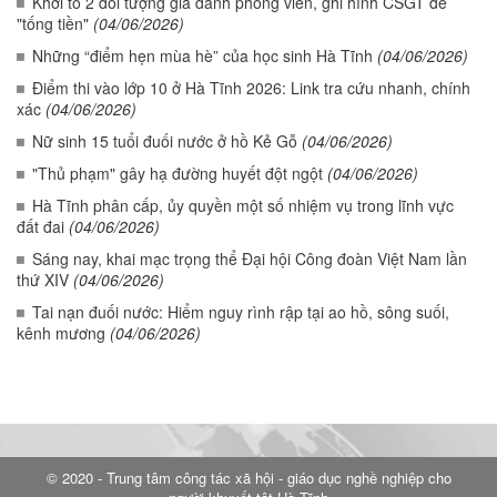
Khởi tố 2 đối tượng giả danh phóng viên, ghi hình CSGT để
"tống tiền"
(04/06/2026)
Những “điểm hẹn mùa hè” của học sinh Hà Tĩnh
(04/06/2026)
Điểm thi vào lớp 10 ở Hà Tĩnh 2026: Link tra cứu nhanh, chính
xác
(04/06/2026)
Nữ sinh 15 tuổi đuối nước ở hồ Kẻ Gỗ
(04/06/2026)
"Thủ phạm" gây hạ đường huyết đột ngột
(04/06/2026)
Hà Tĩnh phân cấp, ủy quyền một số nhiệm vụ trong lĩnh vực
đất đai
(04/06/2026)
Sáng nay, khai mạc trọng thể Đại hội Công đoàn Việt Nam lần
thứ XIV
(04/06/2026)
Tai nạn đuối nước: Hiểm nguy rình rập tại ao hồ, sông suối,
kênh mương
(04/06/2026)
© 2020 - Trung tâm công tác xã hội - giáo dục nghề nghiệp cho