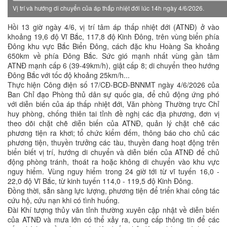
Vị trí và hướng di chuyển của áp thấp nhiệt đới lúc 14h ngày 4/6/2026.
Hồi 13 giờ ngày 4/6, vị trí tâm áp thấp nhiệt đới (ATNĐ) ở vào
khoảng 19,6 độ Vĩ Bắc, 117,8 độ Kinh Đông, trên vùng biển phía
Đông khu vực Bắc Biển Đông, cách đặc khu Hoàng Sa khoảng
650km về phía Đông Bắc. Sức gió mạnh nhất vùng gần tâm
ATNĐ mạnh cấp 6 (39-49km/h), giật cấp 8; di chuyển theo hướng
Đông Bắc với tốc độ khoảng 25km/h...
Thực hiện Công điện số 17/CĐ-BCĐ-BNNMT ngày 4/6/2026 của
Ban Chỉ đạo Phòng thủ dân sự quốc gia, để chủ động ứng phó
với diễn biến của áp thấp nhiệt đới, Văn phòng Thường trực Chỉ
huy phòng, chống thiên tai tỉnh đề nghị các địa phương, đơn vị
theo dõi chặt chẽ diễn biến của ATNĐ, quản lý chặt chẽ các
phương tiện ra khơi; tổ chức kiểm đếm, thông báo cho chủ các
phương tiện, thuyền trưởng các tàu, thuyền đang hoạt động trên
biển biết vị trí, hướng di chuyển và diễn biến của ATNĐ để chủ
động phòng tránh, thoát ra hoặc không di chuyển vào khu vực
nguy hiểm. Vùng nguy hiểm trong 24 giờ tới từ vĩ tuyến 16,0 -
22,0 độ Vĩ Bắc, từ kinh tuyến 114,0 - 119,5 độ Kinh Đông.
Đồng thời, sẵn sàng lực lượng, phương tiện để triển khai công tác
cứu hộ, cứu nạn khi có tình huống.
Đài Khí tượng thủy văn tỉnh thường xuyên cập nhật về diễn biến
của ATNĐ và mưa lớn có thể xảy ra, cung cấp thông tin để các