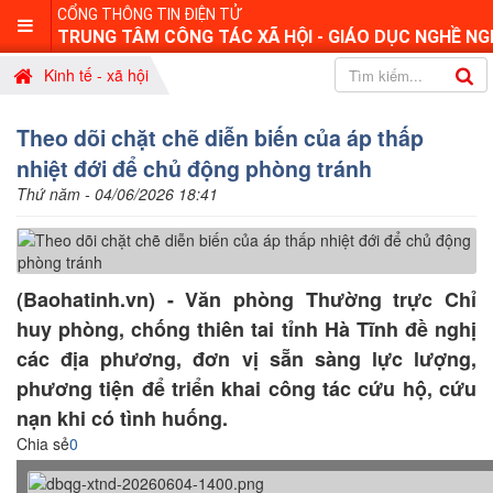
CỔNG THÔNG TIN ĐIỆN TỬ
TRUNG TÂM CÔNG TÁC XÃ HỘI - GIÁO DỤC NGHỀ NG
Kinh tế - xã hội
Theo dõi chặt chẽ diễn biến của áp thấp
nhiệt đới để chủ động phòng tránh
Thứ năm - 04/06/2026 18:41
(Baohatinh.vn) - Văn phòng Thường trực Chỉ
huy phòng, chống thiên tai tỉnh Hà Tĩnh đề nghị
các địa phương, đơn vị sẵn sàng lực lượng,
phương tiện để triển khai công tác cứu hộ, cứu
nạn khi có tình huống.
Chia sẻ
0