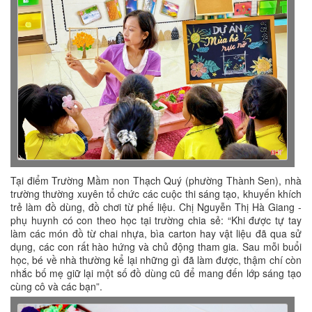
Tại điểm Trường Mầm non Thạch Quý (phường Thành Sen), nhà
trường thường xuyên tổ chức các cuộc thi sáng tạo, khuyến khích
trẻ làm đồ dùng, đồ chơi từ phế liệu. Chị Nguyễn Thị Hà Giang -
phụ huynh có con theo học tại trường chia sẻ: “Khi được tự tay
làm các món đồ từ chai nhựa, bìa carton hay vật liệu đã qua sử
dụng, các con rất hào hứng và chủ động tham gia. Sau mỗi buổi
học, bé về nhà thường kể lại những gì đã làm được, thậm chí còn
nhắc bố mẹ giữ lại một số đồ dùng cũ để mang đến lớp sáng tạo
cùng cô và các bạn”.