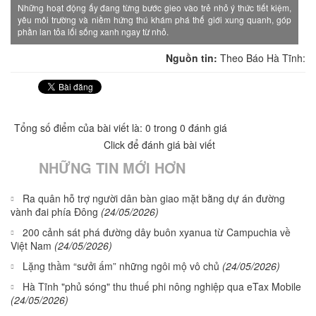
Những hoạt động ấy đang từng bước gieo vào trẻ nhỏ ý thức tiết kiệm,
yêu môi trường và niềm hứng thú khám phá thế giới xung quanh, góp
phần lan tỏa lối sống xanh ngay từ nhỏ.
Nguồn tin:
Theo Báo Hà Tĩnh:
Tổng số điểm của bài viết là: 0 trong 0 đánh giá
Click để đánh giá bài viết
NHỮNG TIN MỚI HƠN
Ra quân hỗ trợ người dân bàn giao mặt bằng dự án đường
vành đai phía Đông
(24/05/2026)
200 cảnh sát phá đường dây buôn xyanua từ Campuchia về
Việt Nam
(24/05/2026)
Lặng thầm “sưởi ấm” những ngôi mộ vô chủ
(24/05/2026)
Hà Tĩnh "phủ sóng" thu thuế phi nông nghiệp qua eTax Mobile
(24/05/2026)