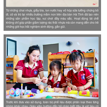
Từ những chai nhựa, giấy bìa, lon nước hay vỏ hộp sữa tưởng chừng bỏ
đi, cô và trò tại nhiều trường mầm non trên địa bàn Hà Tĩnh đã tạo nên
những sản phẩm học tập, vui chơi đầy màu sắc. Hoạt động tái chế
không chỉ góp phần giảm lượng rác thải nhựa mà còn mang đến cho trẻ
những giờ học trải nghiệm sinh động, gần gũi.
Trước khi đưa vào sử dụng, toàn bộ phế liệu được phân loại theo từng
nhóm khác nhau. Giáo viên hướng dẫn trẻ nhận biết đâu là vật liệu có