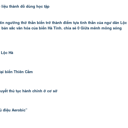
ế liệu thành đồ dùng học tập
, tín ngưỡng thờ thần biển trở thành điểm tựa tinh thần của ngư dân Lộc
ên bản sắc văn hóa của biển Hà Tĩnh. chia sẻ 0 Giữa mênh mông sóng
n Lộc Hà
 tại biển Thiên Cầm
uyết thủ tục hành chính ở cơ sở
vũ điệu Aerobic”