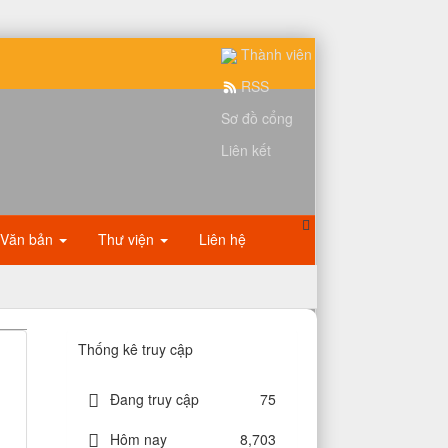
Thành viên
RSS
Sơ đồ cổng
Liên kết
Văn bản
Thư viện
Liên hệ
Thống kê truy cập
Đang truy cập
75
Hôm nay
8,703