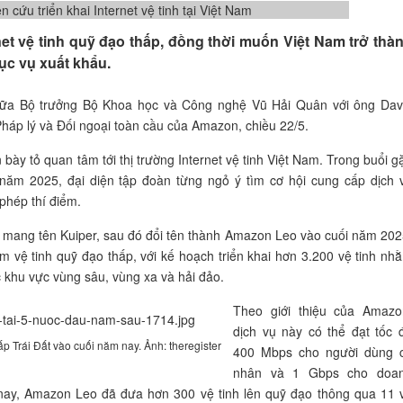
et vệ tinh quỹ đạo thấp, đồng thời muốn Việt Nam trở thà
hục vụ xuất khẩu.
 giữa Bộ trưởng Bộ Khoa học và Công nghệ Vũ Hải Quân với ông Dav
háp lý và Đối ngoại toàn cầu của Amazon, chiều 22/5.
bày tỏ quan tâm tới thị trường Internet vệ tinh Việt Nam. Trong buổi g
ăm 2025, đại diện tập đoàn từng ngỏ ý tìm cơ hội cung cấp dịch 
 phép thí điểm.
 mang tên Kuiper, sau đó đổi tên thành Amazon Leo vào cuối năm 202
vệ tinh quỹ đạo thấp, với kế hoạch triển khai hơn 3.200 vệ tinh nh
c khu vực vùng sâu, vùng xa và hải đảo.
Theo giới thiệu của Amazo
dịch vụ này có thể đạt tốc 
p Trái Đất vào cuối năm nay. Ảnh: theregister
400 Mbps cho người dùng 
nhân và 1 Gbps cho doa
 nay, Amazon Leo đã đưa hơn 300 vệ tinh lên quỹ đạo thông qua 11 