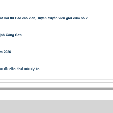
t Hội thi Báo cáo viên, Tuyên truyền viên giỏi cụm số 2
rịnh Công Sơn
ăm 2026
o đà triển khai các dự án