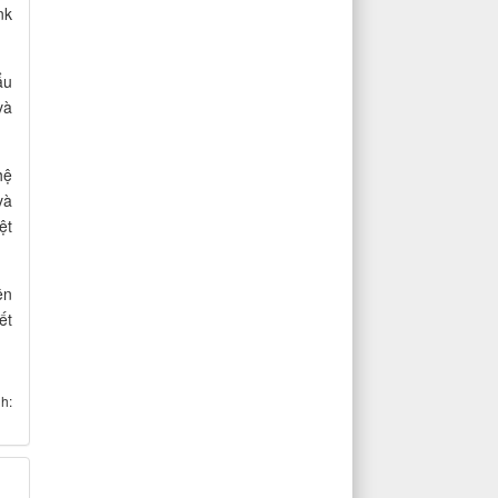
nk
ẩu
và
hệ
và
ệt
ện
ết
h: