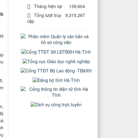
Tháng hiện tại
139,604
nh
Tổng lượt truy
9,315,267
cập
id
ặp
vụ
5.
ằm
n,
độ
cá
nh
vụ