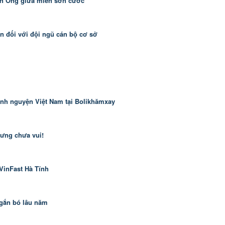
ãn Ông giữa miền sơn cước
ễn đối với đội ngũ cán bộ cơ sở
 tình nguyện Việt Nam tại Bolikhămxay
hưng chưa vui!
VinFast Hà Tĩnh
 gắn bó lâu năm