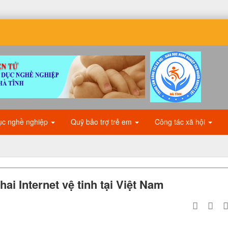
ục nghề nghiệp
Quỹ bảo trợ trẻ em
Công tác xã hội
ai Internet vệ tinh tại Việt Nam