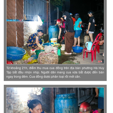
Từ khoảng 21h, điểm thu mua cua đồng trên địa bàn phường Hà Huy
Tập bắt đầu nhộn nhịp. Người dân mang cua vừa bắt được đến bán
ngay trong đêm. Cua đồng được phân loại rồi mới cân.