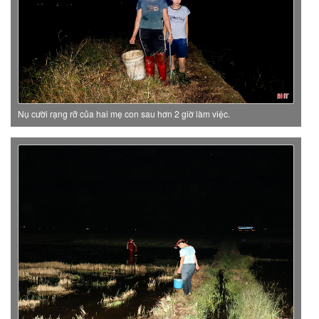
Nụ cười rạng rỡ của hai mẹ con sau hơn 2 giờ làm việc.