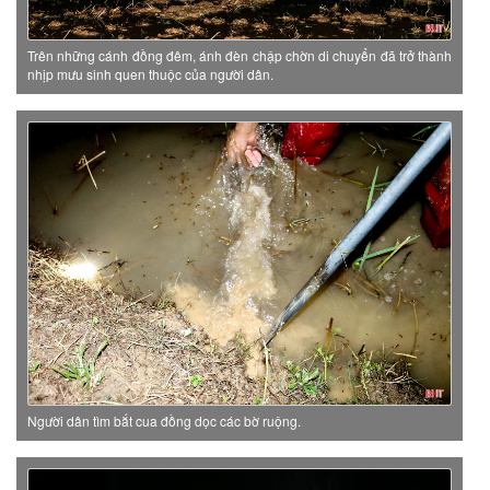
Trên những cánh đồng đêm, ánh đèn chập chờn di chuyển đã trở thành
nhịp mưu sinh quen thuộc của người dân.
Người dân tìm bắt cua đồng dọc các bờ ruộng.