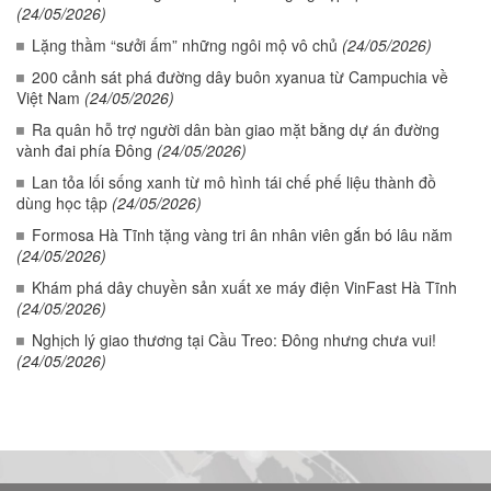
(24/05/2026)
Lặng thầm “sưởi ấm” những ngôi mộ vô chủ
(24/05/2026)
200 cảnh sát phá đường dây buôn xyanua từ Campuchia về
Việt Nam
(24/05/2026)
Ra quân hỗ trợ người dân bàn giao mặt bằng dự án đường
vành đai phía Đông
(24/05/2026)
Lan tỏa lối sống xanh từ mô hình tái chế phế liệu thành đồ
dùng học tập
(24/05/2026)
Formosa Hà Tĩnh tặng vàng tri ân nhân viên gắn bó lâu năm
(24/05/2026)
Khám phá dây chuyền sản xuất xe máy điện VinFast Hà Tĩnh
(24/05/2026)
Nghịch lý giao thương tại Cầu Treo: Đông nhưng chưa vui!
(24/05/2026)