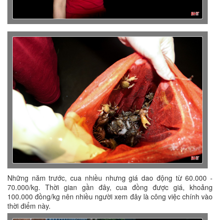
Những năm trước, cua nhiều nhưng giá dao động từ 60.000 -
70.000/kg. Thời gian gần đây, cua đồng được giá, khoảng
100.000 đồng/kg nên nhiều người xem đây là công việc chính vào
thời điểm này.