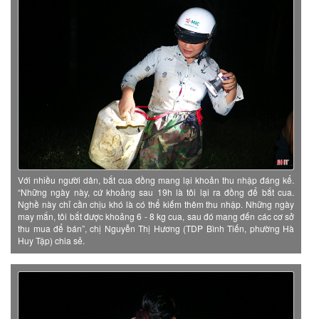
Với nhiều người dân, bắt cua đồng mang lại khoản thu nhập đáng kể.
“Những ngày này, cứ khoảng sau 19h là tôi lại ra đồng để bắt cua.
Nghề này chỉ cần chịu khó là có thể kiếm thêm thu nhập. Những ngày
may mắn, tôi bắt được khoảng 6 - 8 kg cua, sau đó mang đến các cơ sở
thu mua để bán”, chị Nguyễn Thị Hương (TDP Bình Tiến, phường Hà
Huy Tập) chia sẻ.