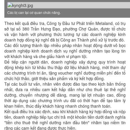
Các bị can tại cơ quan chức năng.
Theo kết quả điều tra, Công ty Đầu tư Phát triển Metaland, có trụ
sở tại số 380 Trần Hưng Đạo, phường Chợ Quán, được tổ chức
và vận hành với phương thức tương tự các doanh nghiệp kinh
doanh hợp đồng kỳ nghỉ đã bị Công an Thành phố xử lý trước đó.
Các đối tượng thành lập nhiều pháp nhân hoạt động dưới vỏ bọc
doanh nghiệp kinh doanh dịch vụ nghỉ dưỡng nhằm tạo lòng tin
với khách hàng và che giấu hành vi phạm tội.
Để tiếp cận người dân, doanh nghiệp xây dựng quy trình hoạt
động khép kín từ khâu thu thập dữ liệu khách hàng, mời tham dự
các chương trình tri ân, tặng voucher nghỉ dưỡng miễn phí đến tổ
chức hội thảo, giới thiệu sản phẩm và ký kết hợp đồng.
Tại các buổi tư vấn, nhân viên được đào tạo theo kịch bản thống
nhất, đưa ra nhiều cam kết hấp dẫn như cho thuê lại thẻ nghỉ
dưỡng, chuyển nhượng dễ dàng, mang lại lợi nhuận cao, đồng
thời áp dụng các chương trình ưu đãi có thời hạn để tạo tâm lý
khan hiếm, thúc đẩy khách hàng nhanh chóng thanh toán.
Kết quả điều tra xác định, sau khi khách hàng ký hợp đồng và nộp
tiền, doanh nghiệp tiếp tục chi trả một khoản tiền dưới danh nghĩa
"tiền cho thuê thẻ nghỉ dưỡng năm đầu tiên" nhằm tạo niềm tin
rằng các cam kết đang được thực hiện.