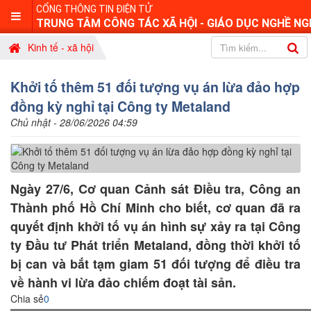
CỔNG THÔNG TIN ĐIỆN TỬ
TRUNG TÂM CÔNG TÁC XÃ HỘI - GIÁO DỤC NGHỀ NG
Kinh tế - xã hội
Khởi tố thêm 51 đối tượng vụ án lừa đảo hợp
đồng kỳ nghỉ tại Công ty Metaland
Chủ nhật - 28/06/2026 04:59
Ngày 27/6, Cơ quan Cảnh sát Điều tra, Công an
Thành phố Hồ Chí Minh cho biết, cơ quan đã ra
quyết định khởi tố vụ án hình sự xảy ra tại Công
ty Đầu tư Phát triển Metaland, đồng thời khởi tố
bị can và bắt tạm giam 51 đối tượng để điều tra
về hành vi lừa đảo chiếm đoạt tài sản.
Chia sẻ
0