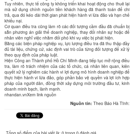
Tuy nhiên, thực tế công ty không triển khai hoạt động cho thuê lại
mà sử dụng chính nguồn tiền khách hàng đã thanh toán để chi
trả, qua đó kéo dài thời gian phát hiện hành vi lừa đảo và hạn chế
khiếu nại.
Cơ quan điều tra cũng làm rõ các đối tượng cầm đầu đã chuẩn bị
sẵn phương án giải thể doanh nghiệp, thay đổi nhân sự hoặc để
nhân viên nghỉ việc nhằm đối phó khi vụ việc bị phát hiện.
Bằng các biện pháp nghiệp vụ, lực lượng điều tra đã thu thập đầy
đủ tài liệu, chứng cứ, xác định vai trò của từng đối tượng để xử lý
theo quy định của pháp luật.
Hiện Công an Thành phố Hồ Chí Minh đang tiếp tục mở rộng điều
tra, làm rõ trách nhiệm của các tổ chức, cá nhân liên quan, kiên
quyết xử lý nghiêm các hành vi lợi dụng mô hình doanh nghiệp để
thực hiện hành vi lừa đảo, góp phần bảo vệ quyền và lợi ích hợp
pháp của người dân, đồng thời xây dựng môi trường đầu tư, kinh
doanh minh bạch, lành mạnh.
nhandan.vnXem link nguồn
Nguồn tin:
Theo Báo Hà Tĩnh:
Tổng số điểm của bài viết là: 0 trong 0 đánh giá