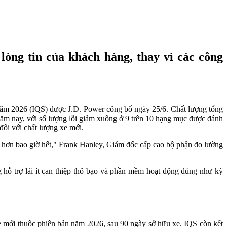
òng tin của khách hàng, thay vì các công
 năm 2026 (IQS) được J.D. Power công bố ngày 25/6. Chất lượng tổng
 năm nay, với số lượng lỗi giảm xuống ở 9 trên 10 hạng mục được đánh
 đối với chất lượng xe mới.
g hơn bao giờ hết," Frank Hanley, Giám đốc cấp cao bộ phận đo lường
g hỗ trợ lái ít can thiệp thô bạo và phần mềm hoạt động đúng như kỳ
 mới thuộc phiên bản năm 2026, sau 90 ngày sở hữu xe. IQS còn kết