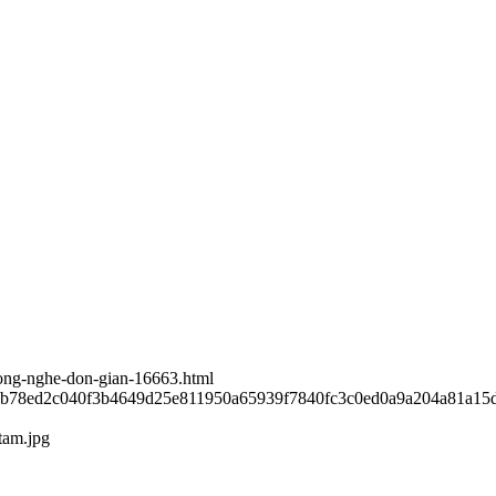
-cong-nghe-don-gian-16663.html
76b78ed2c040f3b4649d25e811950a65939f7840fc3c0ed0a9a204a81a15d
tam.jpg