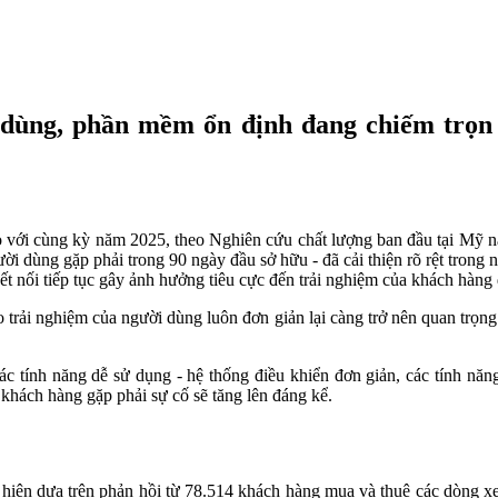
dùng, phần mềm ổn định đang chiếm trọn l
 so với cùng kỳ năm 2025, theo Nghiên cứu chất lượng ban đầu tại Mỹ
ười dùng gặp phải trong 90 ngày đầu sở hữu - đã cải thiện rõ rệt trong
ề kết nối tiếp tục gây ảnh hưởng tiêu cực đến trải nghiệm của khách hàng
o trải nghiệm của người dùng luôn đơn giản lại càng trở nên quan trọn
ác tính năng dễ sử dụng - hệ thống điều khiển đơn giản, các tính năn
khách hàng gặp phải sự cố sẽ tăng lên đáng kể.
hiện dựa trên phản hồi từ 78.514 khách hàng mua và thuê các dòng xe