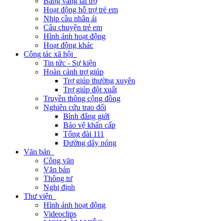
Bảng vàng tài trợ
Hoạt động hỗ trợ trẻ em
Nhịp cầu nhân ái
Câu chuyện trẻ em
Hình ảnh hoạt động
Hoạt động khác
Công tác xã hội
Tin tức - Sự kiện
Hoàn cảnh trợ giúp
Trợ giúp thường xuyên
Trợ giúp đột xuất
Truyền thông cộng đồng
Nghiên cứu trao đổi
Bình đẳng giới
Bảo vệ khẩn cấp
Tổng đài 111
Đường dây nóng
Văn bản
Công văn
Văn bản
Thông tư
Nghị định
Thư viện
Hình ảnh hoạt động
Videoclips