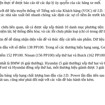
ện thực tế được báo cáo từ các đại lý ủy quyền của các hãng xe mới.
với dữ liệu truyền thống về Tiếng nói của Khách hàng (VOC) từ J.D. 
các nhà sản xuất ôtô nhanh chóng xác định các sự cố tiềm ẩn trước kh
hữa liên quan, tất cả được sắp xếp thành 10 danh mục phương tiện: hệ
nghiệm lái; hệ thống điều hòa; và các lỗi chưa phân loại (chỉ có trong dữ 
in để dễ dàng nhận diện vấn đề và thúc đẩy cải tiến sản phẩm. Dữ liệu
an đầu với số điểm 138 PP100. Trong số các thương hiệu hạng sang, G
 điểm 152 PP100. Nissan (156 PP100) xếp thứ hai và Buick (162 PP100)
hất là BMW (6 giải thưởng). Hyundai (5 giải thưởng) xếp thứ hai và G
 Ford và Hyundai đồng xếp thứ hai, mỗi thương hiệu giành được 3 giải
ầu bảng xếp hạng chất lượng ban đầu của J.D. Power lần đầu tiên sau 
át sao, cũng như phải đối mặt với các vấn đề bảo hành tốn kém.