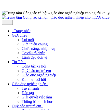
Trang nhất
Giới thiệu
Lời ngõ
Giới thiệu chung
Chức năng, nhiệm vụ
Cơ cấu tổ chức
Lãnh đạo đơn vị
Tin Tức
Công tác xã hội
Quỹ bảo trợ trẻ em
Giáo dục nghề nghiệp
Kinh tế - xã hội
Giáo dục nghề nghiệp
Tuyển sinh
Đào tạo
Giải quyết việc làm
Thông báo, lịch học
Quỹ bảo trợ trẻ em