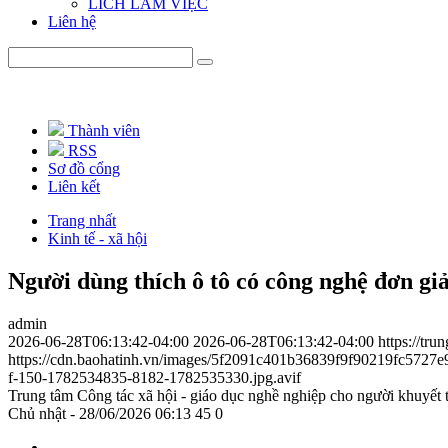
LICH LÀM VIỆC
Liên hệ
Thành viên
RSS
Sơ đồ cổng
Liên kết
Trang nhất
Kinh tế - xã hội
Người dùng thích ô tô có công nghệ đơn gi
admin
2026-06-28T06:13:42-04:00
2026-06-28T06:13:42-04:00
https://tr
https://cdn.baohatinh.vn/images/5f2091c401b36839f9f90219fc57
f-150-1782534835-8182-1782535330.jpg.avif
Trung tâm Công tác xã hội - giáo dục nghề nghiệp cho người khuyết 
Chủ nhật - 28/06/2026 06:13
45
0