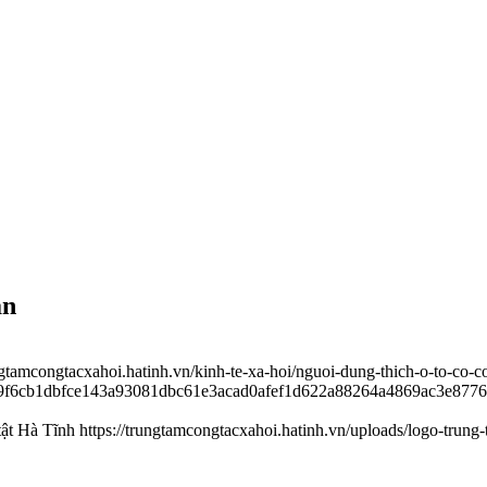
ản
ungtamcongtacxahoi.hatinh.vn/kinh-te-xa-hoi/nguoi-dung-thich-o-to-co
27e9f6cb1dbfce143a93081dbc61e3acad0afef1d622a88264a4869ac3e87
tật Hà Tĩnh
https://trungtamcongtacxahoi.hatinh.vn/uploads/logo-trung-