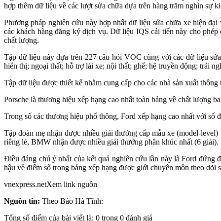
hợp thêm dữ liệu về các lượt sửa chữa dựa trên hàng trăm nghìn sự ki
Phương pháp nghiên cứu này hợp nhất dữ liệu sửa chữa xe hiện đại 
các khách hàng đăng ký dịch vụ. Dữ liệu IQS cải tiến này cho phép 
chất lượng.
Tập dữ liệu này dựa trên 227 câu hỏi VOC cùng với các dữ liệu sửa c
hiển thị; ngoại thất; hỗ trợ lái xe; nội thất; ghế; hệ truyền động; trải 
Tập dữ liệu được thiết kế nhằm cung cấp cho các nhà sản xuất thông t
Porsche là thương hiệu xếp hạng cao nhất toàn bảng về chất lượng b
Trong số các thương hiệu phổ thông, Ford xếp hạng cao nhất với số
Tập đoàn mẹ nhận được nhiều giải thưởng cấp mẫu xe (model-level) n
riêng lẻ, BMW nhận được nhiều giải thưởng phân khúc nhất (6 giải).
Điều đáng chú ý nhất của kết quả nghiên cứu lần này là Ford đứng đ
hậu về điểm số trong bảng xếp hạng được giới chuyên môn theo dõi s
vnexpress.netXem link nguồn
Nguồn tin:
Theo Báo Hà Tĩnh:
Tổng số điểm của bài viết là: 0 trong 0 đánh giá