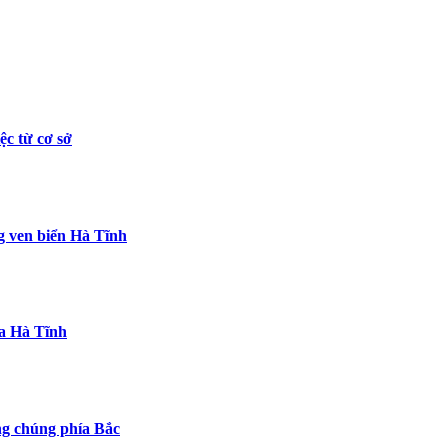
c từ cơ sở
ng ven biển Hà Tĩnh
ua Hà Tĩnh
ng chúng phía Bắc